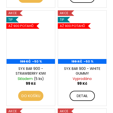
AKCE
AKCE
TIP
TIP
AŽ 900 POTAHŮ
AŽ 900 POTAHŮ
199 KČ
–50 %
199 KČ
–50 %
SYX BAR 900 -
SYX BAR 900 - WHITE
STRAWBERRY KIWI
GUMMY
Skladem
(5 ks)
Vyprodáno
99 Kč
99 Kč
DO KOŠÍKU
DETAIL
AKCE
AKCE