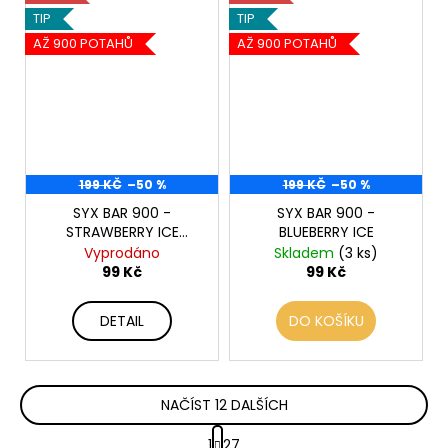
TIP
TIP
AŽ 900 POTAHŮ
AŽ 900 POTAHŮ
199 KČ
–50 %
199 KČ
–50 %
SYX BAR 900 -
SYX BAR 900 -
STRAWBERRY ICE
BLUEBERRY ICE
CREAM
Vyprodáno
Skladem
(3 ks)
99 Kč
99 Kč
DETAIL
DO KOŠÍKU
NAČÍST 12 DALŠÍCH
S
1
27