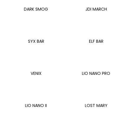
a
DARK SMOG
JDI MARCH
j
í
t
?
SYX BAR
ELF BAR
HLEDAT
VENIX
LIO NANO PRO
D
o
LIO NANO II
LOST MARY
p
o
r
u