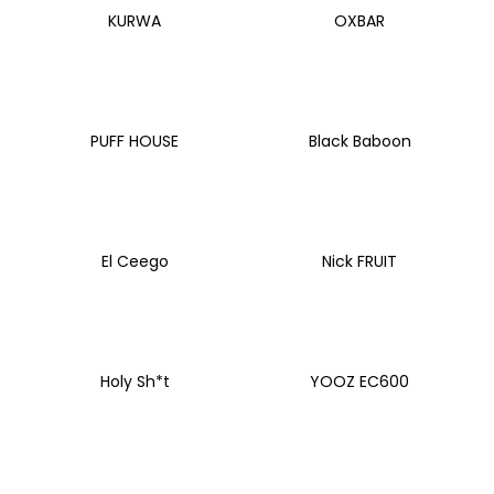
č
KURWA
OXBAR
u
j
e
m
e
PUFF HOUSE
Black Baboon
VENIX
X2
COLA-
X
El Ceego
Nick FRUIT
79
Kč
Původně:
169
Kč
Holy Sh*t
YOOZ EC600