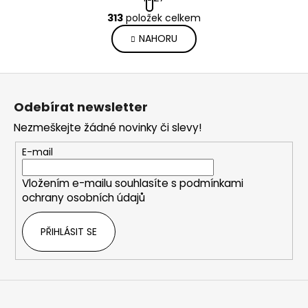
t
O
r
313
položek celkem
v
á
NAHORU
l
n
k
á
o
d
Z
v
a
á
á
c
Odebírat newsletter
n
p
í
í
Nezmeškejte žádné novinky či slevy!
p
a
r
t
E-mail
v
í
k
Vložením e-mailu souhlasíte s
podmínkami
y
ochrany osobních údajů
v
ý
PŘIHLÁSIT SE
p
i
s
u