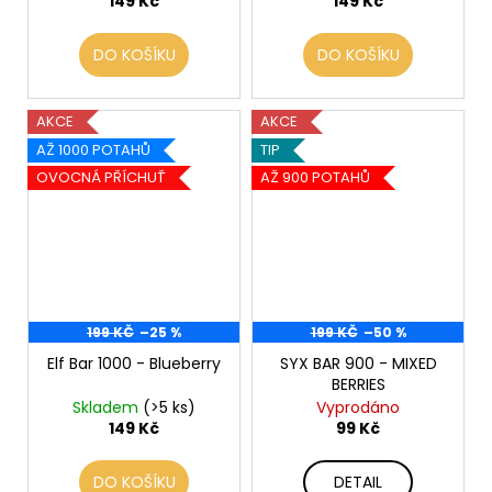
149 Kč
149 Kč
DO KOŠÍKU
DO KOŠÍKU
AKCE
AKCE
AŽ 1000 POTAHŮ
TIP
OVOCNÁ PŘÍCHUŤ
AŽ 900 POTAHŮ
199 KČ
–25 %
199 KČ
–50 %
Elf Bar 1000 - Blueberry
SYX BAR 900 - MIXED
BERRIES
Skladem
(>5 ks)
Vyprodáno
149 Kč
99 Kč
DO KOŠÍKU
DETAIL