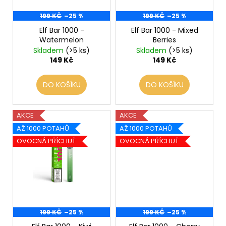
ů
o
199 KČ
–25 %
199 KČ
–25 %
d
Elf Bar 1000 -
Elf Bar 1000 - Mixed
u
Watermelon
Berries
k
Skladem
(>5 ks)
Skladem
(>5 ks)
t
149 Kč
149 Kč
ů
DO KOŠÍKU
DO KOŠÍKU
AKCE
AKCE
AŽ 1000 POTAHŮ
AŽ 1000 POTAHŮ
OVOCNÁ PŘÍCHUŤ
OVOCNÁ PŘÍCHUŤ
199 KČ
–25 %
199 KČ
–25 %