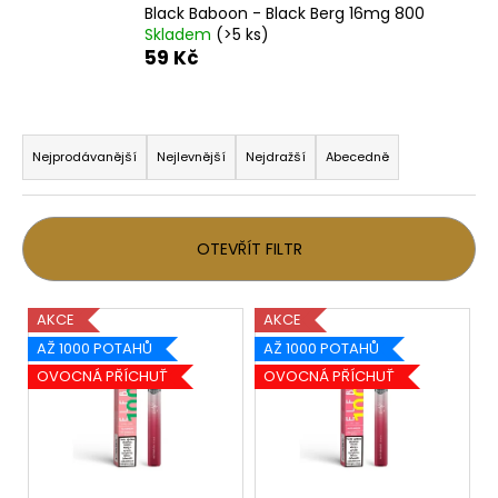
Black Baboon - Black Berg 16mg 800
Skladem
(>5 ks)
59 Kč
Ř
a
Nejprodávanější
Nejlevnější
Nejdražší
Abecedně
z
e
n
OTEVŘÍT FILTR
í
p
V
AKCE
AKCE
r
ý
AŽ 1000 POTAHŮ
AŽ 1000 POTAHŮ
o
p
OVOCNÁ PŘÍCHUŤ
OVOCNÁ PŘÍCHUŤ
d
i
u
s
k
p
t
r