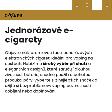
K
Přejít
Hledat
Náku
M
Přihlášen
na
o
obsah
Zpět
Zpět
košík
š
í
C
Jednorázové e-
k
o
cigarety
p
o
t
Objevte naši prémiovou řadu jednorázových
elektronických cigaret, ideální pro vaping na
ř
cestách. Nabízíme
široký výběr příchutí
a
e
elegantních designů, které zaručují dlouhou
b
životnost baterie, snadné použití a bohatou
u
produkci páry. Vyberte si z nejlepších značek a
j
užijte si bezproblémový vaping bez nutnosti
dobíjení nebo doplňování.
e
t
e
n