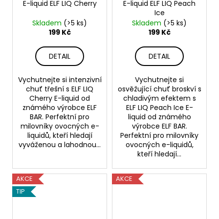
E-liquid ELF LIQ Cherry
E-liquid ELF LIQ Peach
Ice
Skladem
(>5 ks)
Skladem
(>5 ks)
199 Kč
199 Kč
DETAIL
DETAIL
Vychutnejte si intenzivní
Vychutnejte si
chuť třešní s ELF LIQ
osvěžující chuť broskví s
Cherry E-liquid od
chladivým efektem s
známého výrobce ELF
ELF LIQ Peach Ice E-
BAR. Perfektní pro
liquid od známého
milovníky ovocných e-
výrobce ELF BAR.
liquidů, kteří hledají
Perfektní pro milovníky
vyváženou a lahodnou...
ovocných e-liquidů,
kteří hledají...
AKCE
AKCE
TIP