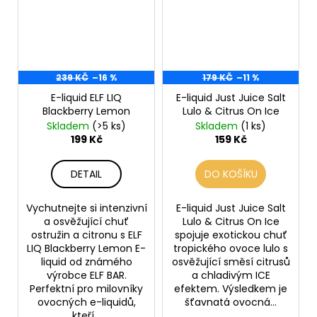
239 KČ
–16 %
179 KČ
–11 %
E-liquid ELF LIQ
E-liquid Just Juice Salt
Blackberry Lemon
Lulo & Citrus On Ice
Skladem
(>5 ks)
Skladem
(1 ks)
199 Kč
159 Kč
DETAIL
DO KOŠÍKU
Vychutnejte si intenzivní
E-liquid Just Juice Salt
a osvěžující chuť
Lulo & Citrus On Ice
ostružin a citronu s ELF
spojuje exotickou chuť
LIQ Blackberry Lemon E-
tropického ovoce lulo s
liquid od známého
osvěžující směsí citrusů
výrobce ELF BAR.
a chladivým ICE
Perfektní pro milovníky
efektem. Výsledkem je
ovocných e-liquidů,
šťavnatá ovocná...
kteří...