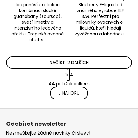
Ice přináší exotickou
Blueberry E-liquid od
kombinaci sladké
známého výrobce ELF
guanabany (soursop),
BAR. Perfektní pro
svěží limetky a
milovníky ovocných e-
intenzivního ledového
liquidů, kteří hledají
efektu. Tropická ovocná
vyváženou a lahodnou...
chuť s...
NAČÍST 12 DALŠÍCH
S
1
4
t
O
r
44
položek celkem
v
á
NAHORU
l
n
k
á
o
d
Z
v
a
á
á
c
Odebírat newsletter
n
p
í
í
Nezmeškejte žádné novinky či slevy!
p
a