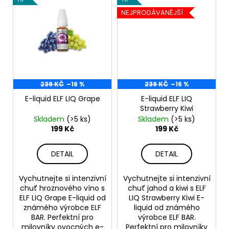
NEJPRODÁVANĚJŠÍ
239 KČ
–16 %
239 KČ
–16 %
E-liquid ELF LIQ Grape
E-liquid ELF LIQ
Strawberry Kiwi
Skladem
(>5 ks)
Skladem
(>5 ks)
199 Kč
199 Kč
DETAIL
DETAIL
Vychutnejte si intenzivní
Vychutnejte si intenzivní
chuť hroznového víno s
chuť jahod a kiwi s ELF
ELF LIQ Grape E-liquid od
LIQ Strawberry Kiwi E-
známého výrobce ELF
liquid od známého
BAR. Perfektní pro
výrobce ELF BAR.
milovníky ovocných e-
Perfektní pro milovníky