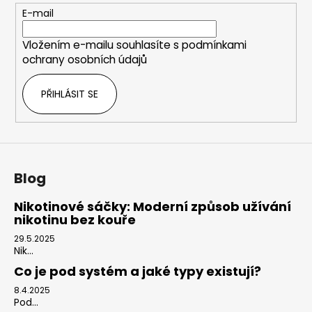
r
t
E-mail
v
í
k
Vložením e-mailu souhlasíte s
podmínkami
y
ochrany osobních údajů
v
ý
PŘIHLÁSIT SE
p
i
s
u
Blog
Nikotinové sáčky: Moderní způsob užívání
nikotinu bez kouře
29.5.2025
Nik...
Co je pod systém a jaké typy existují?
8.4.2025
Pod...