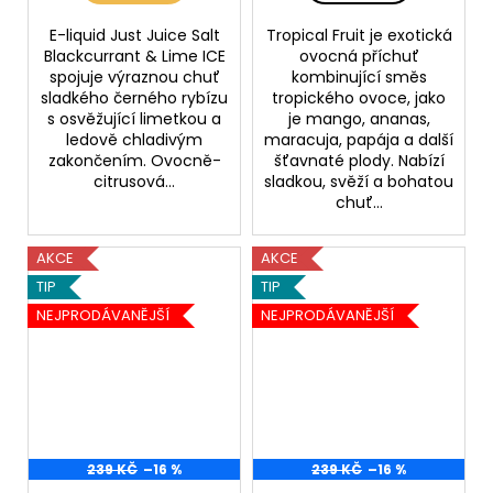
E-liquid Just Juice Salt
Tropical Fruit je exotická
Blackcurrant & Lime ICE
ovocná příchuť
spojuje výraznou chuť
kombinující směs
sladkého černého rybízu
tropického ovoce, jako
s osvěžující limetkou a
je mango, ananas,
ledově chladivým
maracuja, papája a další
zakončením. Ovocně-
šťavnaté plody. Nabízí
citrusová...
sladkou, svěží a bohatou
chuť...
AKCE
AKCE
TIP
TIP
NEJPRODÁVANĚJŠÍ
NEJPRODÁVANĚJŠÍ
239 KČ
–16 %
239 KČ
–16 %