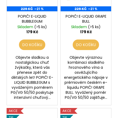
č
ů
o
u
229 KČ
–21 %
229 KČ
–21 %
d
j
POPIČ! E-LIQUID
POPIČ! E-LIQUID GRAPE
e
u
BUBBLEGUM
BULL
m
k
Skladem
(>5 ks)
Skladem
(>5 ks)
e
t
179 Kč
179 Kč
ů
VENIX
DO KOŠÍKU
DO KOŠÍKU
X2
COLA-
Objevte sladkou a
Objevte výraznou
X
nostalgickou chuť
kombinaci sladkého
79
žvýkačky, která vás
hroznového vína a
Kč
přenese zpět do
osvěžujícího
Původně:
dětských let! POPIČ! E-
energetického nápoje v
169
LIQUID BUBBLEGUM s
prémiovém českém e-
Kč
vyváženým poměrem
liquidu POPIČ! GRAPE
PG/VG 50/50 poskytuje
BULL. Vyvážený poměr
intenzivní chuťový...
PG/VG 50/50 zajišťuje...
AKCE
AKCE
TIP
TIP