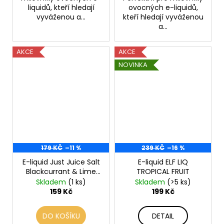
liquidů, kteří hledají
ovocných e-liquidů,
vyváženou a...
kteří hledají vyváženou
a...
AKCE
AKCE
NOVINKA
179 KČ
–11 %
239 KČ
–16 %
E-liquid Just Juice Salt
E-liquid ELF LIQ
Blackcurrant & Lime
TROPICAL FRUIT
ICE
Skladem
(1 ks)
Skladem
(>5 ks)
159 Kč
199 Kč
DO KOŠÍKU
DETAIL