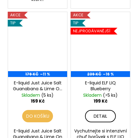
AKCE
AKCE
TIP
TIP
NEJPRODÁVANĚJŠÍ
179 KČ
–11 %
239 KČ
–16 %
E-liquid Just Juice Salt
E-liquid ELF LIQ
Guanabana & Lime On
Blueberry
Ice
Skladem
(5 ks)
Skladem
(>5 ks)
159 Kč
199 Kč
DO KOŠÍKU
DETAIL
E-liquid Just Juice Salt
Vychutnejte si intenzivní
Guanabana & Lime On
chuť borůvek s ELF LIQ