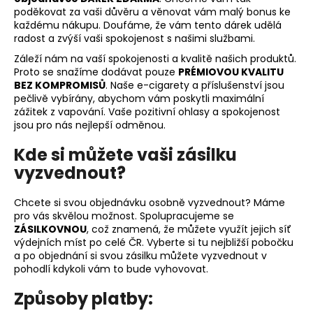
poděkovat za vaši důvěru a věnovat vám malý bonus ke
a
každému nákupu. Doufáme, že vám tento dárek udělá
j
radost a zvýší vaši spokojenost s našimi službami.
í
Záleží nám na vaší spokojenosti a kvalitě našich produktů.
t
Proto se snažíme dodávat pouze
PRÉMIOVOU KVALITU
BEZ KOMPROMISŮ
. Naše e-cigarety a příslušenství jsou
?
pečlivě vybírány, abychom vám poskytli maximální
zážitek z vapování. Vaše pozitivní ohlasy a spokojenost
jsou pro nás nejlepší odměnou.
Kde si můžete vaši zásilku
HLEDAT
vyzvednout?
Chcete si svou objednávku osobně vyzvednout? Máme
pro vás skvělou možnost. Spolupracujeme se
D
ZÁSILKOVNOU
, což znamená, že můžete využít jejich síť
o
výdejních míst po celé ČR. Vyberte si tu nejbližší pobočku
p
a po objednání si svou zásilku můžete vyzvednout v
o
pohodlí kdykoli vám to bude vyhovovat.
r
Způsoby platby:
u