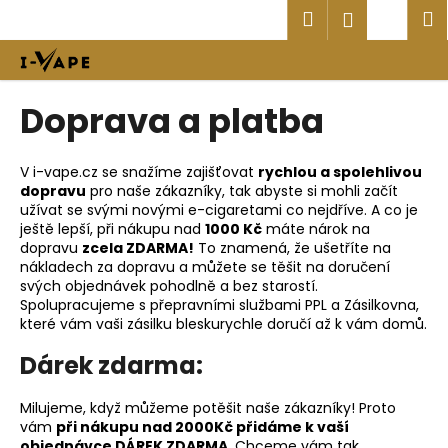
K
Přejít
Hledat
Náku
M
Přihlášen
na
o
obsah
Zpět
Zpět
košík
š
í
C
Doprava a platba
k
o
p
V i-vape.cz se snažíme zajišťovat
rychlou a spolehlivou
o
dopravu
pro naše zákazníky, tak abyste si mohli začít
t
užívat se svými novými e-cigaretami co nejdříve. A co je
ještě lepší, při nákupu nad
1000 Kč
máte nárok na
ř
dopravu
zcela ZDARMA!
To znamená, že ušetříte na
e
nákladech za dopravu a můžete se těšit na doručení
b
svých objednávek pohodlně a bez starostí.
Spolupracujeme s přepravními službami PPL a Zásilkovna,
u
které vám vaši zásilku bleskurychle doručí až k vám domů.
j
Dárek zdarma:
e
t
Milujeme, když můžeme potěšit naše zákazníky! Proto
e
vám
při nákupu nad 2000Kč přidáme k vaší
n
objednávce DÁREK ZDARMA
. Chceme vám tak