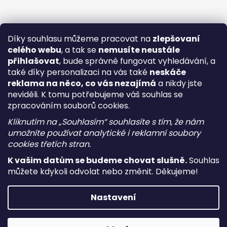
Díky souhlasu můžeme pracovat na
zlepšovaní
celého webu
, a tak se
nemusíte neustále
přihlašovat
, bude správně fungovat vyhledávání, a
také díky personalizaci na vás také
neskáče
reklama na něco, co vás nezajímá
a nikdy jste
neviděli. K tomu potřebujeme váš souhlas se
zpracováním souborů cookies.
Kliknutím na „Souhlasím“ souhlasíte s tím, že nám
umožníte používat analytické i reklamní soubory
cookies třetích stran.
K vašim datům se budeme chovat slušně.
Souhlas
můžete kdykoli odvolat nebo změnit. Děkujeme!
Vytvořil Shoptet
Nastavení
Copyright 2026
i-vape
. Všechna práva vyhrazena.
Upravit
nastavení cookies