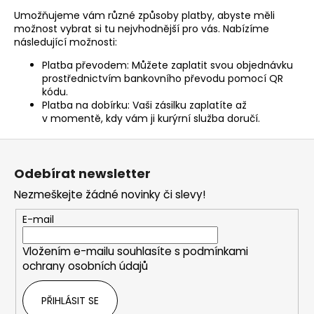
č
u
Umožňujeme vám různé způsoby platby, abyste měli
možnost vybrat si tu nejvhodnější pro vás. Nabízíme
j
následující možnosti:
e
m
Platba převodem: Můžete zaplatit svou objednávku
e
prostřednictvím bankovního převodu pomocí QR
kódu.
Platba na dobírku: Vaši zásilku zaplatíte až
v momentě, kdy vám ji kurýrní služba doručí.
LIO
POD
Z
CUBA
LIBRE
á
Odebírat newsletter
59
p
Kč
Nezmeškejte žádné novinky či slevy!
a
Původně:
99
t
E-mail
Kč
í
Vložením e-mailu souhlasíte s
podmínkami
ochrany osobních údajů
PŘIHLÁSIT SE