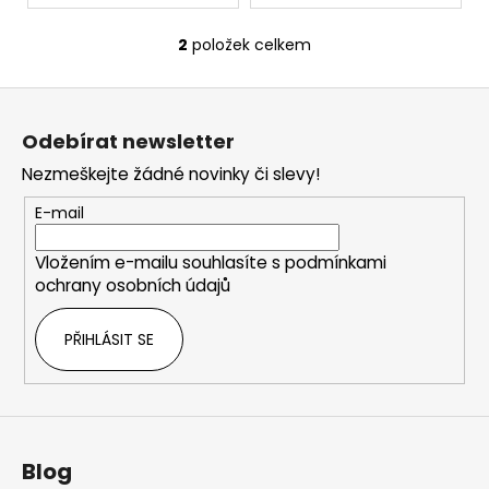
2
položek celkem
O
v
Z
l
á
á
Odebírat newsletter
d
p
a
Nezmeškejte žádné novinky či slevy!
a
c
t
E-mail
í
í
p
Vložením e-mailu souhlasíte s
podmínkami
r
ochrany osobních údajů
v
k
PŘIHLÁSIT SE
y
v
ý
p
i
s
Blog
u