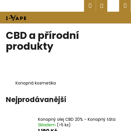
K
Přejít
Hledat
Náku
M
Přihlášen
na
o
obsah
Zpět
Zpět
košík
š
í
C
CBD a přírodní
k
o
produkty
p
o
t
ř
e
Konopná kosmetika
b
u
Nejprodávanější
j
e
t
Konopný olej CBD 20% - Konopný táta
e
Skladem
(>5 ks)
n
1 190 Kč