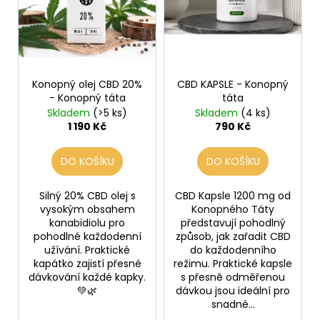
č
k
p
u
t
j
r
ů
e
o
m
d
e
Konopný olej CBD 20%
CBD KAPSLE - Konopný
u
- Konopný táta
táta
k
Skladem
(>5 ks)
Skladem
(4 ks)
VENIX
t
1 190 Kč
790 Kč
PRO
ů
CAPPUCINO-
X
DO KOŠÍKU
DO KOŠÍKU
79
Kč
Silný 20% CBD olej s
CBD Kapsle 1200 mg od
Původně:
vysokým obsahem
Konopného Táty
169
kanabidiolu pro
představují pohodlný
Kč
pohodlné každodenní
způsob, jak zařadit CBD
užívání. Praktické
do každodenního
kapátko zajistí přesné
režimu. Praktické kapsle
dávkování každé kapky.
s přesně odměřenou
💚🌿
dávkou jsou ideální pro
snadné...