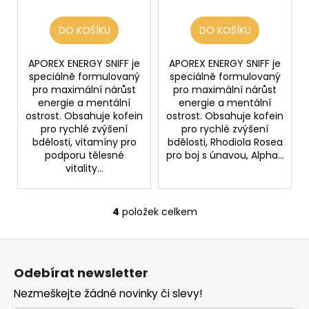
DO KOŠÍKU
DO KOŠÍKU
APOREX ENERGY SNIFF je
APOREX ENERGY SNIFF je
speciálně formulovaný
speciálně formulovaný
pro maximální nárůst
pro maximální nárůst
energie a mentální
energie a mentální
ostrost. Obsahuje kofein
ostrost. Obsahuje kofein
pro rychlé zvýšení
pro rychlé zvýšení
bdělosti, vitamíny pro
bdělosti, Rhodiola Rosea
podporu tělesné
pro boj s únavou, Alpha...
vitality...
4
položek celkem
O
v
Z
l
á
á
Odebírat newsletter
d
p
a
Nezmeškejte žádné novinky či slevy!
a