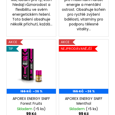
hledají různorodost a
energie a mentální
flexibilitu ve svém
ostrost. Obsahuje kofein
energetickém řešení.
pro rychlé zvýšení
Toto balení obsahuje
bdělosti, vitamíny pro
několik příchutí, každá...
podporu tělesné
vitality...
AKCE
AKCE
TIP
NEJPRODÁVANĚJŠÍ
155 KČ
–36 %
155 KČ
–36 %
APOREX ENERGY SNIFF
APOREX ENERGY SNIFF
Forest Fruits
Menthol
Skladem
(>5 ks)
Skladem
(>5 ks)
99 Kč
99 Kč