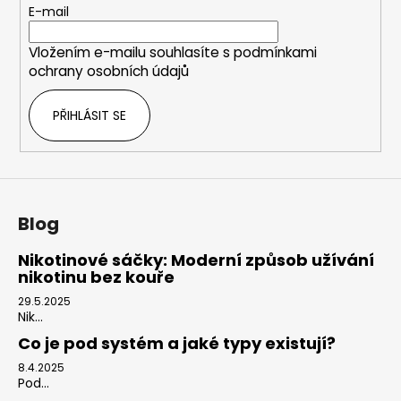
c
t
E-mail
í
í
p
Vložením e-mailu souhlasíte s
podmínkami
r
ochrany osobních údajů
v
k
PŘIHLÁSIT SE
y
v
ý
p
i
s
Blog
u
Nikotinové sáčky: Moderní způsob užívání
nikotinu bez kouře
29.5.2025
Nik...
Co je pod systém a jaké typy existují?
8.4.2025
Pod...