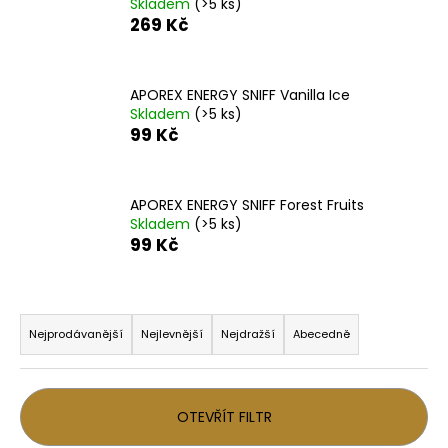
Skladem
(>5 ks)
a
269 Kč
j
í
APOREX ENERGY SNIFF Vanilla Ice
t
Skladem
(>5 ks)
?
99 Kč
APOREX ENERGY SNIFF Forest Fruits
Skladem
(>5 ks)
HLEDAT
99 Kč
Ř
D
a
Nejprodávanější
Nejlevnější
Nejdražší
Abecedně
o
z
p
o
e
r
n
OTEVŘÍT FILTR
u
í