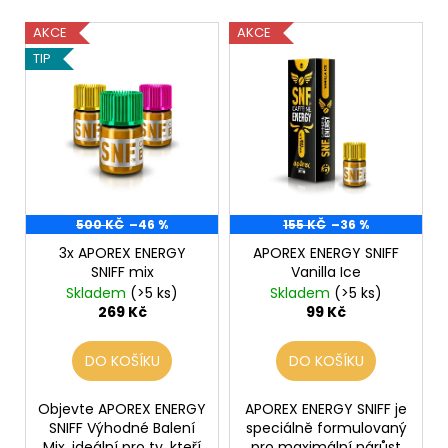
č
p
u
V
AKCE
AKCE
r
j
ý
TIP
e
o
p
m
d
i
e
u
s
k
p
t
VENIX
r
X2
ů
COLA-
o
X
500 KČ
–46 %
155 KČ
–36 %
d
79
3x APOREX ENERGY
APOREX ENERGY SNIFF
u
Kč
SNIFF mix
Vanilla Ice
Původně:
k
Skladem
(>5 ks)
Skladem
(>5 ks)
169
t
269 Kč
99 Kč
Kč
ů
DO KOŠÍKU
DO KOŠÍKU
Objevte APOREX ENERGY
APOREX ENERGY SNIFF je
SNIFF Výhodné Balení
speciálně formulovaný
Mix, ideální pro ty, kteří
pro maximální nárůst