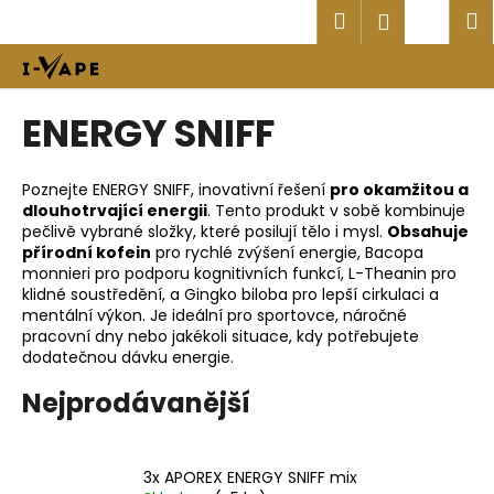
K
Přejít
Hledat
Náku
M
Přihlášen
na
o
obsah
Zpět
Zpět
košík
š
í
C
ENERGY SNIFF
k
o
p
Poznejte ENERGY SNIFF, inovativní řešení
pro okamžitou a
o
dlouhotrvající energii
. Tento produkt v sobě kombinuje
t
pečlivě vybrané složky, které posilují tělo i mysl.
Obsahuje
přírodní kofein
pro rychlé zvýšení energie, Bacopa
ř
monnieri pro podporu kognitivních funkcí, L-Theanin pro
e
klidné soustředění, a Gingko biloba pro lepší cirkulaci a
b
mentální výkon. Je ideální pro sportovce, náročné
pracovní dny nebo jakékoli situace, kdy potřebujete
u
dodatečnou dávku energie.
j
Nejprodávanější
e
t
e
3x APOREX ENERGY SNIFF mix
n