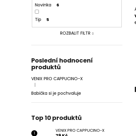
VENIX PRO CAPPUCINO-X
l
Novinka
6
79 Kč
Původně:
169 Kč
Tip
5
ROZBALIT FILTR
Poslední hodnocení
produktů
VENIX PRO CAPPUCINO-X
|
Hodnocení produktu je 5 z 5 hvězdiček.
Babička si je pochvaluje
Top 10 produktů
VENIX PRO CAPPUCINO-X
79 Kč