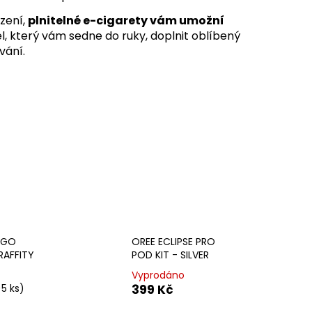
 MIX
zení,
plnitelné e-cigarety vám umožní
el, který vám sedne do ruky, doplnit oblíbený
vání.
 GO
OREE ECLIPSE PRO
RAFFITY
POD KIT - SILVER
Vyprodáno
>5 ks)
399 Kč