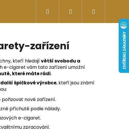
Hledat
Přihlášení
Nákupní
Doplňky stravy
Energy-kofeinové produk
košík
arety-zařízení
chny, kteří hledají
větší svobodu a
ch e-cigaret vám tato zařízení umožní
hutě, které máte rádi
.
další špičkové výrobce
, kteří jsou známí
nou:
 pořizovat nové zařízení.
zné příchutě podle nálady.
Následující
zových e-cigaret.
 kvalitnímu zpracování.