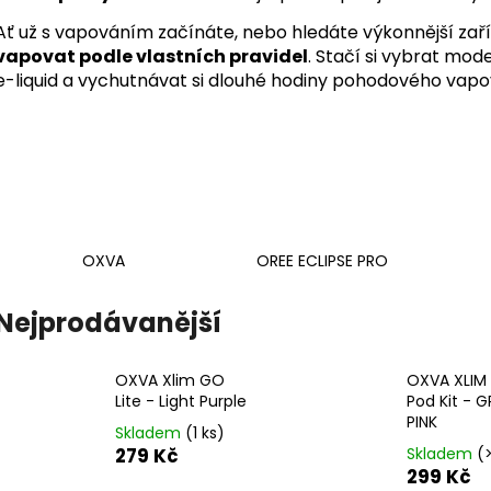
VENIX X2 COLA-X
LIO POD SUMMER
Ať už s vapováním začínáte, nebo hledáte výkonnější zaří
79 Kč
59 Kč
Původně:
169 Kč
Původně:
99 Kč
vapovat podle vlastních pravidel
. Stačí si vybrat mod
e-liquid a vychutnávat si dlouhé hodiny pohodového vapo
OXVA
OREE ECLIPSE PRO
Nejprodávanější
OXVA Xlim GO
OXVA XLIM
Lite - Light Purple
Pod Kit - G
PINK
Skladem
(1 ks)
279 Kč
Skladem
(
299 Kč