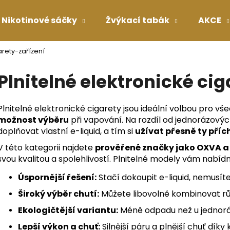
Nikotinové sáčky
Žvýkací tabák
AKCE
arety-zařízení
Co potřebujete najít?
Plnitelné elektronické cig
HLEDAT
Plnitelné elektronické cigarety jsou ideální volbou pro vše
možnost výběru
při vapování. Na rozdíl od jednorázový
doplňovat vlastní e-liquid, a tím si
užívat přesně ty příc
Doporučujeme
V této kategorii najdete
prověřené značky jako OXVA a 
svou kvalitou a spolehlivostí. Plnitelné modely vám nabíd
Úspornější řešení:
Stačí dokoupit e-liquid, nemusíte
Široký výběr chutí:
Můžete libovolně kombinovat rů
Ekologičtější variantu:
Méně odpadu než u jednorá
Lepší výkon a chuť:
Silnější páru a plnější chuť díky