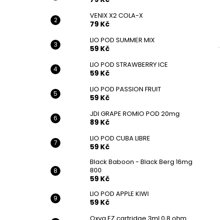
VENIX X2 COLA-X
79 Kč
LIO POD SUMMER MIX
59 Kč
LIO POD STRAWBERRY ICE
59 Kč
LIO POD PASSION FRUIT
59 Kč
JDI GRAPE ROMIO POD 20mg
89 Kč
LIO POD CUBA LIBRE
59 Kč
Black Baboon - Black Berg 16mg
800
59 Kč
LIO POD APPLE KIWI
59 Kč
Oxva EZ cartridge 3ml 0,8 ohm