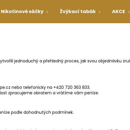
Nikotinové sáčky
Žvýkací tabák
AKCE
Co potřebujete najít?
HLEDAT
vořili jednoduchý a přehledný proces, jak svou objednávku zruš
Doporučujeme
pe
.cz
nebo telefonicky na +420 720 363 833.
žádost zpracujeme obratem a vrátíme vám peníze.
 peníze podle dohodnutých podmínek.