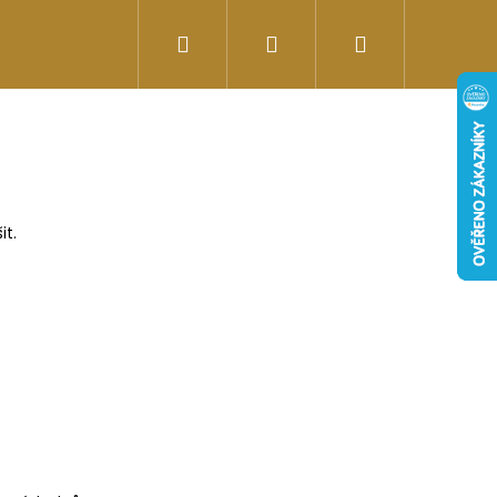
Hledat
Přihlášení
Nákupní
Doplňky stravy
Energy-kofeinové produk
košík
it.
Následující