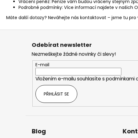
VENIX PRO CAPPUCINO-X
Vrácení peněz: Peníze vám budou vráceny stejným způ
Podrobné podmínky: Více informací najdete v našich
O
79 Kč
Původně:
169 Kč
Máte další dotazy? Neváhejte nás kontaktovat – jsme tu pro 
Z
á
Odebírat newsletter
p
Nezmeškejte žádné novinky či slevy!
a
t
E-mail
í
Vložením e-mailu souhlasíte s
podmínkami o
PŘIHLÁSIT SE
Blog
Kont