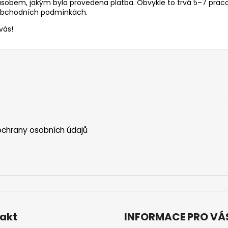
LIO POD SUMMER MIX
VENIX X2 COLA-
sobem, jakým byla provedena platba. Obvykle to trvá 5–7 prac
bchodních podmínkách.
59 Kč
79 Kč
Původně:
99 Kč
Původně:
169 K
vás!
chrany osobních údajů
akt
INFORMACE PRO VÁ