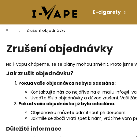
K
Přejít
na
o
E-cigarety
obsah
Zpět
Zpět
š
do
do
í
Domů
Zrušení objednávky
k
obchodu
obchodu
Zrušení objednávky
Na i-vapu chápeme, že se plány mohou změnit. Proto jsme vyt
Jak zrušit objednávku?
Pokud vaše objednávka nebyla odeslána:
Kontaktujte nás co nejdříve na e-mailu
info
@i
-va
Uveďte číslo objednávky a důvod zrušení. Vaši 
Pokud vaše objednávka již byla odeslána:
Objednávku můžete odmítnout při doručení.
Jakmile se zboží vrátí zpět k nám, vrátíme vám
Důležité informace