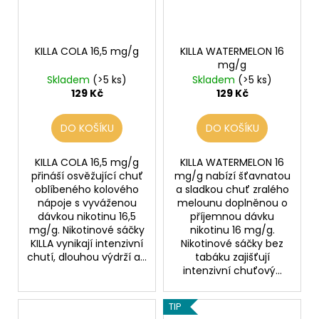
r
ů
o
d
KILLA COLA 16,5 mg/g
KILLA WATERMELON 16
u
mg/g
k
Skladem
(>5 ks)
Skladem
(>5 ks)
t
129 Kč
129 Kč
ů
DO KOŠÍKU
DO KOŠÍKU
KILLA COLA 16,5 mg/g
KILLA WATERMELON 16
přináší osvěžující chuť
mg/g nabízí šťavnatou
oblíbeného kolového
a sladkou chuť zralého
nápoje s vyváženou
melounu doplněnou o
dávkou nikotinu 16,5
příjemnou dávku
mg/g. Nikotinové sáčky
nikotinu 16 mg/g.
KILLA vynikají intenzivní
Nikotinové sáčky bez
chutí, dlouhou výdrží a...
tabáku zajišťují
intenzivní chuťový...
TIP