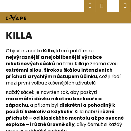
K
Přejít
Hledat
Náku
M
Přihlášen
na
o
obsah
Zpět
Zpět
košík
š
í
C
KILLA
k
o
p
Objevte značku
Killa
, která patří mezi
o
nejvýraznější a nejoblíbenější výrobce
t
nikotinových sáčků
na trhu. Killa je známá svou
ř
extrémní silou, širokou škálou intenzivních
e
příchutí a rychlým nástupem účinku
, což ji řadí
mezi první volbu zkušenějších uživatelů.
b
u
Každý sáček je navržen tak, aby poskytl
maximální dávku nikotinu bez kouře a
j
zápachu
, a přitom byl
diskrétní a pohodlný k
e
použití kdekoliv a kdykoliv
. Killa nabízí
různé
t
příchutě – od klasického mentolu až po ovocné
e
exploze – i různé úrovně síly
, díky čemuž si každý
n
najde svou ideální variantu.