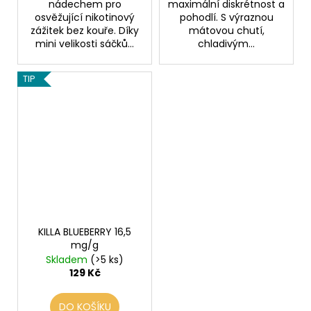
nádechem pro
maximální diskrétnost a
osvěžující nikotinový
pohodlí. S výraznou
zážitek bez kouře. Díky
mátovou chutí,
mini velikosti sáčků...
chladivým...
TIP
KILLA BLUEBERRY 16,5
mg/g
Skladem
(>5 ks)
129 Kč
DO KOŠÍKU