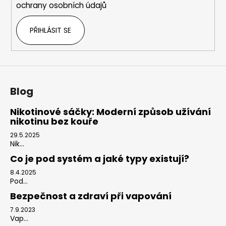
ochrany osobních údajů
v
k
PŘIHLÁSIT SE
y
v
ý
p
i
s
Blog
u
Nikotinové sáčky: Moderní způsob užívání
nikotinu bez kouře
29.5.2025
Nik...
Co je pod systém a jaké typy existují?
8.4.2025
Pod...
Bezpečnost a zdraví při vapování
7.9.2023
Vap...