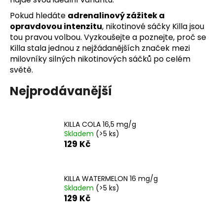
a
Pokud hledáte
adrenalinový zážitek a
j
opravdovou intenzitu
, nikotinové sáčky Killa jsou
í
tou pravou volbou. Vyzkoušejte a poznejte, proč se
Killa stala jednou z nejžádanějších značek mezi
t
milovníky silných nikotinových sáčků po celém
?
světě.
Nejprodávanější
HLEDAT
KILLA COLA 16,5 mg/g
Skladem
(>5 ks)
129 Kč
D
o
p
KILLA WATERMELON 16 mg/g
Skladem
(>5 ks)
o
129 Kč
r
u