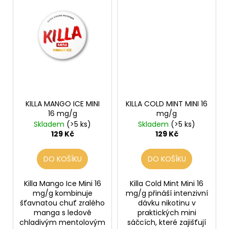
KILLA MANGO ICE MINI
KILLA COLD MINT MINI 16
16 mg/g
mg/g
Skladem
(>5 ks)
Skladem
(>5 ks)
129 Kč
129 Kč
DO KOŠÍKU
DO KOŠÍKU
Killa Mango Ice Mini 16
Killa Cold Mint Mini 16
mg/g kombinuje
mg/g přináší intenzivní
šťavnatou chuť zralého
dávku nikotinu v
manga s ledově
praktických mini
chladivým mentolovým
sáčcích, které zajišťují