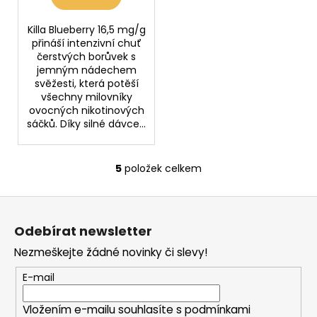
Killa Blueberry 16,5 mg/g
přináší intenzivní chuť
čerstvých borůvek s
jemným nádechem
svěžesti, která potěší
všechny milovníky
ovocných nikotinových
sáčků. Díky silné dávce...
5
položek celkem
O
v
Z
l
á
á
Odebírat newsletter
d
p
a
Nezmeškejte žádné novinky či slevy!
a
c
t
E-mail
í
í
p
Vložením e-mailu souhlasíte s
podmínkami
r