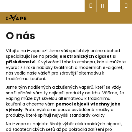
K
Přejít
Hledat
Náku
M
Přihlášen
na
o
obsah
Zpět
Zpět
košík
š
í
C
O nás
k
o
p
Vítejte na i-vape.cz! Jsme váš spolehlivý online obchod
o
specializující se na prodej
elektronických cigaret a
t
příslušenství
. K vytvoření tohoto e-shopu, kde si můžete
vybrat z široké nabídky kvalitních a moderních e-cigaret,
ř
nás vedla naše vášeň pro zdravější alternativu k
e
tradičnímu kouření.
b
Jsme tým nadšených a zkušených vapérů, kteří se vždy
u
snaží přinést vám ty nejlepší produkty na trhu. Věříme, že
vaping může být skvělou alternativou k tradičnímu
j
kouření a chceme vám
pomoci objevit všechny jeho
e
výhody
. Proto vybíráme pouze osvědčené značky a
t
produkty, které splňují nejvyšší standardy kvality.
e
Na i-vape.cz najdete široký výběr elektronických cigaret,
od začátečnických setů až po pokročilá zařízení pro
n