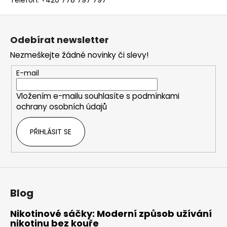
č
Telefon: +420 778 797 797
u
Z
j
á
e
Odebírat newsletter
m
p
Nezmeškejte žádné novinky či slevy!
e
a
t
E-mail
í
LIO
POD
Vložením e-mailu souhlasíte s
podmínkami
PASSION
ochrany osobních údajů
FRUIT
59
PŘIHLÁSIT SE
Kč
Původně:
99
Kč
Blog
Nikotinové sáčky: Moderní způsob užívání
nikotinu bez kouře