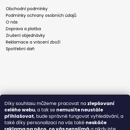
Obchodní podmínky
Podmínky ochrany osobních údajů
O nás
Doprava a platba
Zrušení objednávky
Reklamace a vrácení zboží
Spotřební daň
Díky souhlasu můžeme pracovat na
zlepšovaní
celého webu
, a tak se
nemusíte neustále
přihlašovat
, bude správně fungovat vyhledávání, a
také díky personalizaci na vás také
neskáče
reklama na něco, co vás nezajímá
a nikdy jste