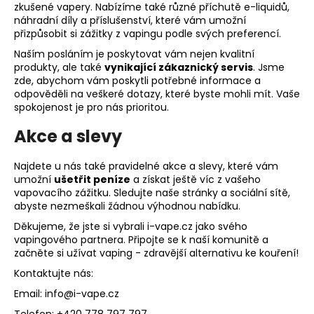
zkušené vapery. Nabízíme také různé příchutě e-liquidů,
a
náhradní díly a příslušenství, které vám umožní
j
přizpůsobit si zážitky z vapingu podle svých preferencí.
í
Naším posláním je poskytovat vám nejen kvalitní
produkty, ale také
vynikající zákaznický servis
. Jsme
t
zde, abychom vám poskytli potřebné informace a
?
odpověděli na veškeré dotazy, které byste mohli mít. Vaše
spokojenost je pro nás prioritou.
Akce a slevy
HLEDAT
Najdete u nás také pravidelné akce a slevy, které vám
umožní
ušetřit peníze
a získat ještě víc z vašeho
vapovacího zážitku. Sledujte naše stránky a sociální sítě,
abyste nezmeškali žádnou výhodnou nabídku.
D
Děkujeme, že jste si vybrali i-vape.cz jako svého
o
vapingového partnera. Připojte se k naší komunitě a
p
začněte si užívat vaping - zdravější alternativu ke kouření!
o
Kontaktujte nás:
r
Email: info@i-vape.cz
u