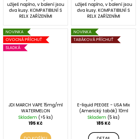
užiješ naplno, v balení jsou
užiješ naplno, v balení jsou
dva kusy. KOMPATIBILNÍ S
dva kusy. KOMPATIBILNÍ S
RELX ZAŘÍZENÍMI
RELX ZAŘÍZENÍMI
NOVINKA
NOVINKA
OVOCNÁ PŘÍCHUŤ
TABÁKOVÁ PŘÍCHUŤ
SLADKÁ
JDI MARCH VAPE 15mg/ml
E-liquid PEEGEE - USA Mix
WATERMELON
(Americký tabák) 10ml
Skladem
(>5 ks)
Skladem
(5 ks)
195 Kč
185 Kč
DO KOŠÍKU
DETAIL