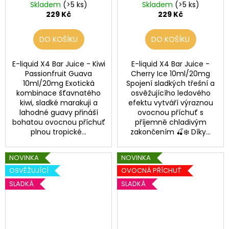
10ml/20mg
Skladem
(>5 ks)
Skladem
(>5 ks)
229 Kč
229 Kč
DO KOŠÍKU
DO KOŠÍKU
E-liquid X4 Bar Juice - Kiwi
E-liquid X4 Bar Juice -
Passionfruit Guava
Cherry Ice 10ml/20mg
10ml/20mg Exotická
Spojení sladkých třešní a
kombinace šťavnatého
osvěžujícího ledového
kiwi, sladké marakuji a
efektu vytváří výraznou
lahodné guavy přináší
ovocnou příchuť s
bohatou ovocnou příchuť
příjemně chladivým
plnou tropické...
zakončením 🍒❄️ Díky...
NOVINKA
NOVINKA
OSVĚŽUJÍCÍ
OVOCNÁ PŘÍCHUŤ
SLADKÁ
SLADKÁ