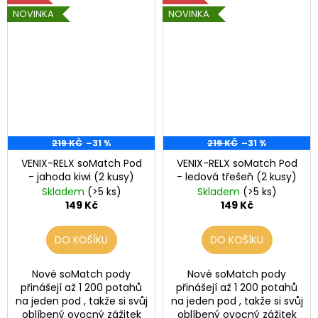
č
NOVINKA
NOVINKA
u
j
e
m
e
LIO
POD
219 KČ
–31 %
219 KČ
–31 %
STRAWBERRY
ICE
VENIX-RELX soMatch Pod
VENIX-RELX soMatch Pod
59
- jahoda kiwi (2 kusy)
- ledová třešeň (2 kusy)
Kč
Skladem
(>5 ks)
Skladem
(>5 ks)
Původně:
149 Kč
149 Kč
99
Kč
DO KOŠÍKU
DO KOŠÍKU
Nové soMatch pody
Nové soMatch pody
přinášejí až 1 200 potahů
přinášejí až 1 200 potahů
na jeden pod , takže si svůj
na jeden pod , takže si svůj
oblíbený ovocný zážitek
oblíbený ovocný zážitek