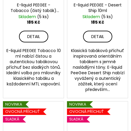
E-liquid PEEGEE -
E-liquid PEEGEE - Desert
Tobacco (čistý tabák)
Ship 10ml
10ml
Skladem
(5 ks)
Skladem
(5 ks)
185 Kč
185 Kč
DETAIL
DETAIL
E-liquid PEEGEE Tobacco 10
Klasická tabáková příchuť
ml nabízí čistou a
inspirovaná orientálním
autentickou tabákovou
tabákem s jemně
příchuť bez sladkých tónů.
nasládlými tóny. E-liquid
Ideální volba pro milovníky
PeeGee Desert Ship nabízí
klasického tabáku a
vyvážený a autentický
každodenní MTL vapování.
zážitek, který ocení
především...
NOVINKA
NOVINKA
OVOCNÁ PŘÍCHUŤ
OVOCNÁ PŘÍCHUŤ
SLADKÁ
SLADKÁ