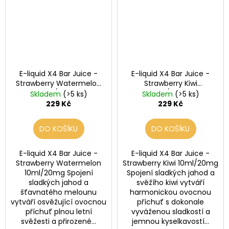
E-liquid X4 Bar Juice -
E-liquid X4 Bar Juice -
Strawberry Watermelon
Strawberry Kiwi
10ml/20mg
10ml/20mg
Skladem
(>5 ks)
Skladem
(>5 ks)
229 Kč
229 Kč
DO KOŠÍKU
DO KOŠÍKU
E-liquid X4 Bar Juice -
E-liquid X4 Bar Juice -
Strawberry Watermelon
Strawberry Kiwi 10ml/20mg
10ml/20mg Spojení
Spojení sladkých jahod a
sladkých jahod a
svěžího kiwi vytváří
šťavnatého melounu
harmonickou ovocnou
vytváří osvěžující ovocnou
příchuť s dokonale
příchuť plnou letní
vyváženou sladkostí a
svěžesti a přirozené...
jemnou kyselkavostí...