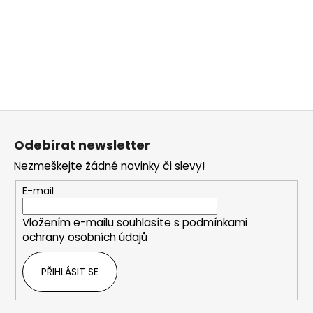
Z
á
Odebírat newsletter
p
Nezmeškejte žádné novinky či slevy!
a
t
E-mail
í
Vložením e-mailu souhlasíte s
podmínkami
ochrany osobních údajů
PŘIHLÁSIT SE