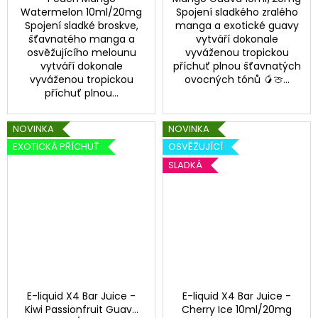
Watermelon 10ml/20mg
Spojení sladkého zralého
Spojení sladké broskve,
manga a exotické guavy
šťavnatého manga a
vytváří dokonale
osvěžujícího melounu
vyváženou tropickou
vytváří dokonale
příchuť plnou šťavnatých
vyváženou tropickou
ovocných tónů 🥭🍈...
příchuť plnou...
NOVINKA
NOVINKA
EXOTICKÁ PŘÍCHUŤ
OSVĚŽUJÍCÍ
SLADKÁ
E-liquid X4 Bar Juice -
E-liquid X4 Bar Juice -
Kiwi Passionfruit Guava
Cherry Ice 10ml/20mg