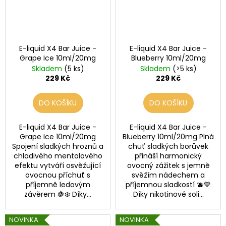
E-liquid X4 Bar Juice -
E-liquid X4 Bar Juice -
Grape Ice 10ml/20mg
Blueberry 10ml/20mg
Skladem
(5 ks)
Skladem
(>5 ks)
229 Kč
229 Kč
DO KOŠÍKU
DO KOŠÍKU
E-liquid X4 Bar Juice -
E-liquid X4 Bar Juice -
Grape Ice 10ml/20mg
Blueberry 10ml/20mg Plná
Spojení sladkých hroznů a
chuť sladkých borůvek
chladivého mentolového
přináší harmonický
efektu vytváří osvěžující
ovocný zážitek s jemně
ovocnou příchuť s
svěžím nádechem a
příjemně ledovým
příjemnou sladkostí 🫐💙
závěrem 🍇❄️ Díky...
Díky nikotinové soli...
NOVINKA
NOVINKA