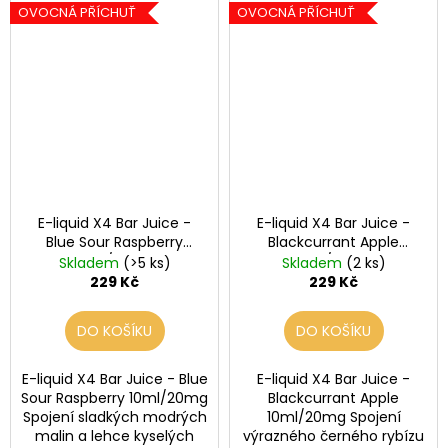
OVOCNÁ PŘÍCHUŤ
OVOCNÁ PŘÍCHUŤ
E-liquid X4 Bar Juice -
E-liquid X4 Bar Juice -
Blue Sour Raspberry
Blackcurrant Apple
10ml/20mg
10ml/20mg
Skladem
(>5 ks)
Skladem
(2 ks)
229 Kč
229 Kč
DO KOŠÍKU
DO KOŠÍKU
E-liquid X4 Bar Juice - Blue
E-liquid X4 Bar Juice -
Sour Raspberry 10ml/20mg
Blackcurrant Apple
Spojení sladkých modrých
10ml/20mg Spojení
malin a lehce kyselých
výrazného černého rybízu