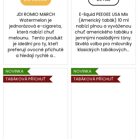
JDI ROMIO MARCH
E-liquid PEEGEE USA Mix
Watermelon je
(Americký tabák) 10 ml
jednorázová e-cigareta,
nabízí plnou a vyváženou
která nabízí chuť
chuť amerického tabáku s
melounu. Tento produkt
jemnými nasládlými tóny.
je ideální pro ty, kteří
Skvělá volba pro milovníky
preferují ovocné příchutě
klasických tabákových...
a hledají rychlé a...
NOVINKA
NOVINKA
TABÁKOVÁ PŘÍCHUŤ
TABÁKOVÁ PŘÍCHUŤ