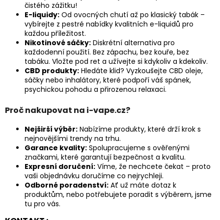
čistého zážitku!
E-liquidy
:
Od ovocných chutí až po klasický tabák –
vybírejte z pestré nabídky kvalitních e-liquidů pro
každou příležitost.
Nikotinové sáčky:
Diskrétní alternativa pro
každodenní použití. Bez zápachu, bez kouře, bez
tabáku. Vložte pod ret a užívejte si kdykoliv a kdekoliv.
CBD produkty
:
Hledáte klid? Vyzkoušejte CBD oleje,
sáčky nebo inhalátory, které podpoří váš spánek,
psychickou pohodu a přirozenou relaxaci.
Proč nakupovat na i-vape.cz?
Nejširší výběr:
Nabízíme produkty, které drží krok s
nejnovějšími trendy na trhu.
Garance kvality:
Spolupracujeme s ověřenými
značkami, které garantují bezpečnost a kvalitu.
Expresní doručení:
Víme, že nechcete čekat – proto
vaši objednávku doručíme co nejrychleji.
Odborné poradenství:
Ať už máte dotaz k
produktům, nebo potřebujete poradit s výběrem, jsme
tu pro vás.