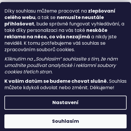
Díky souhlasu můžeme pracovat na
zlepšovaní
celého webu
, a tak se
nemusíte neustále
přihlašovat
, bude správně fungovat vyhledávání, a
také díky personalizaci na vás také
neskáče
reklama na něco, co vás nezajímá
a nikdy jste
neviděli. K tomu potřebujeme váš souhlas se
zpracováním souborů cookies.
Kliknutím na „Souhlasím“ souhlasíte s tím, že nám
umožníte používat analytické i reklamní soubory
cookies třetích stran.
K vašim datům se budeme chovat slušně.
Souhlas
můžete kdykoli odvolat nebo změnit. Děkujeme!
Vytvořil Shoptet
Nastavení
Copyright 2026
i-vape
. Všechna práva vyhrazena.
Upravit
nastavení cookies
Souhlasím