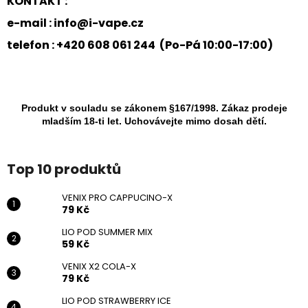
KONTAKT :
e-mail :
info@i-vape.cz
telefon : +420 608 061 244 (Po-Pá 10:00-17:00)
Produkt v souladu se zákonem §167/1998. Zákaz prodeje
mladším 18-ti let. Uchovávejte mimo dosah dětí.
Top 10 produktů
VENIX PRO CAPPUCINO-X
79 Kč
LIO POD SUMMER MIX
59 Kč
VENIX X2 COLA-X
79 Kč
LIO POD STRAWBERRY ICE