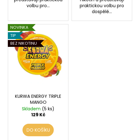
volbu pro...
praktickou volbu pro
dospělé...
NOVINKA
TIP
BEZ NIKOTINU
KURWA ENERGY TRIPLE
MANGO
Skladem
(5 ks)
129 Kč
DO KOŠÍKU