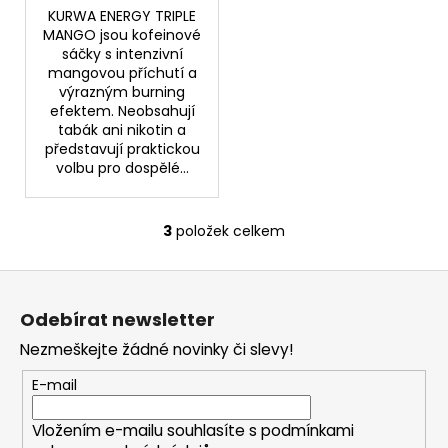
KURWA ENERGY TRIPLE
MANGO jsou kofeinové
sáčky s intenzivní
mangovou příchutí a
výrazným burning
efektem. Neobsahují
tabák ani nikotin a
představují praktickou
volbu pro dospělé...
3
položek celkem
O
v
Z
l
á
á
Odebírat newsletter
d
p
a
Nezmeškejte žádné novinky či slevy!
a
c
t
E-mail
í
í
p
Vložením e-mailu souhlasíte s
podmínkami
r