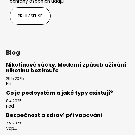
ochrany osobních údajů
v
k
PŘIHLÁSIT SE
y
v
ý
p
i
s
Blog
u
Nikotinové sáčky: Moderní způsob užívání
nikotinu bez kouře
29.5.2025
Nik...
Co je pod systém a jaké typy existují?
8.4.2025
Pod...
Bezpečnost a zdraví při vapování
7.9.2023
Vap...