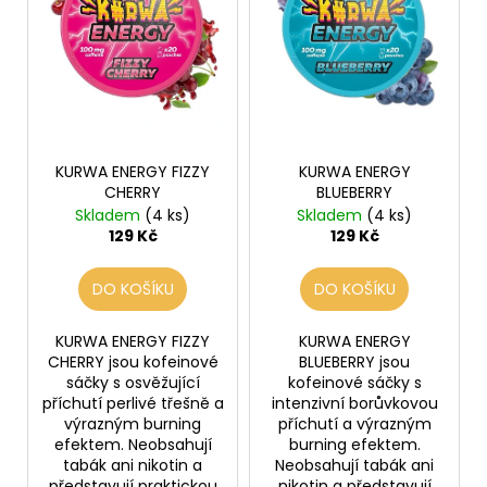
d
č
i
u
u
s
j
k
p
e
t
r
m
ů
e
o
d
KURWA ENERGY FIZZY
KURWA ENERGY
u
LIO
CHERRY
BLUEBERRY
POD
k
Skladem
(4 ks)
Skladem
(4 ks)
CUBA
t
129 Kč
129 Kč
LIBRE
ů
59
Kč
DO KOŠÍKU
DO KOŠÍKU
Původně:
99
KURWA ENERGY FIZZY
KURWA ENERGY
Kč
CHERRY jsou kofeinové
BLUEBERRY jsou
sáčky s osvěžující
kofeinové sáčky s
příchutí perlivé třešně a
intenzivní borůvkovou
výrazným burning
příchutí a výrazným
efektem. Neobsahují
burning efektem.
tabák ani nikotin a
Neobsahují tabák ani
představují praktickou
nikotin a představují