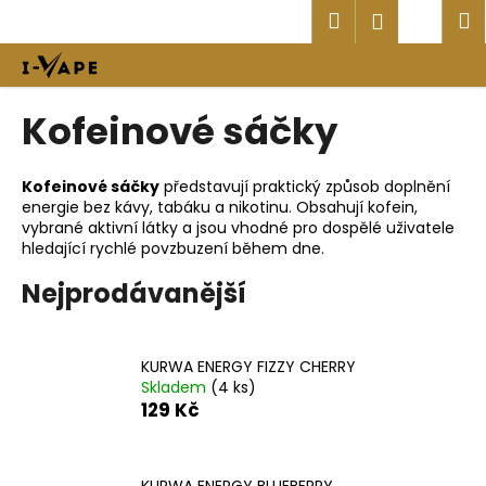
K
Přejít
Hledat
Náku
M
Přihlášen
na
o
obsah
Zpět
Zpět
košík
š
í
C
Kofeinové sáčky
k
o
p
Kofeinové sáčky
představují praktický způsob doplnění
o
energie bez kávy, tabáku a nikotinu. Obsahují kofein,
t
vybrané aktivní látky a jsou vhodné pro dospělé uživatele
hledající rychlé povzbuzení během dne.
ř
e
Nejprodávanější
b
u
j
KURWA ENERGY FIZZY CHERRY
Skladem
(4 ks)
e
129 Kč
t
e
n
KURWA ENERGY BLUEBERRY