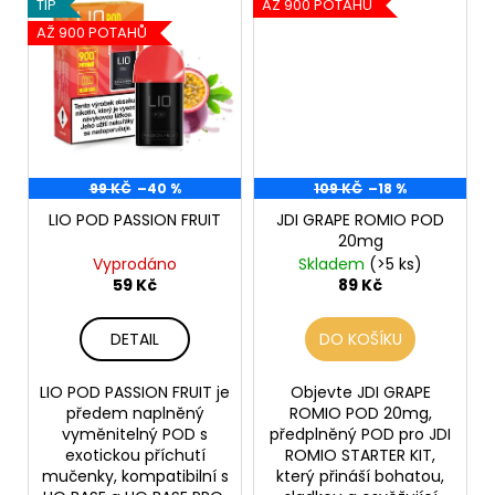
TIP
AŽ 900 POTAHŮ
AŽ 900 POTAHŮ
99 KČ
–40 %
109 KČ
–18 %
LIO POD PASSION FRUIT
JDI GRAPE ROMIO POD
20mg
Vyprodáno
Skladem
(>5 ks)
59 Kč
89 Kč
DETAIL
DO KOŠÍKU
LIO POD PASSION FRUIT je
Objevte JDI GRAPE
předem naplněný
ROMIO POD 20mg,
vyměnitelný POD s
předplněný POD pro JDI
exotickou příchutí
ROMIO STARTER KIT,
mučenky, kompatibilní s
který přináší bohatou,