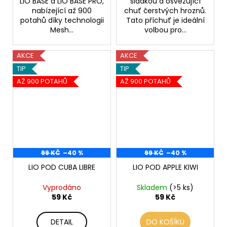
LIO BASE a LIO BASE PRO,
sladkou a osvěžující
nabízející až 900
chuť čerstvých hroznů.
potahů díky technologii
Tato příchuť je ideální
Mesh...
volbou pro...
AKCE
AKCE
TIP
TIP
AŽ 900 POTAHŮ
AŽ 900 POTAHŮ
99 KČ
–40 %
99 KČ
–40 %
LIO POD CUBA LIBRE
LIO POD APPLE KIWI
Vyprodáno
Skladem
(>5 ks)
59 Kč
59 Kč
DETAIL
DO KOŠÍKU