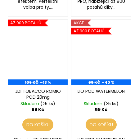
efektem. Perfektní
PRO, nabízející až 900
volba pro ty,...
potahů díky...
AŽ 900 POTAHŮ
AKCE
AŽ 900 POTAHŮ
109 KČ
–18 %
99 KČ
–40 %
JDI TOBACCO ROMIO
LIO POD WATERMELON
POD 20mg
Skladem
(>5 ks)
Skladem
(>5 ks)
89 Kč
59 Kč
DO KOŠÍKU
DO KOŠÍKU