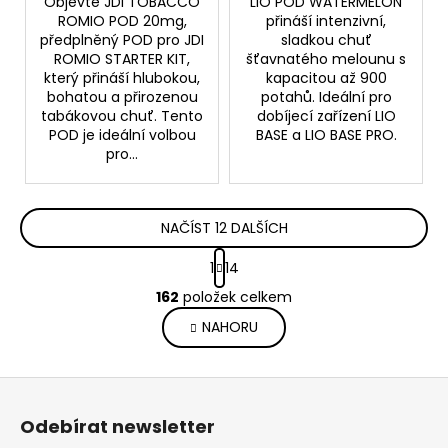
Objevte JDI TOBACCO
LIO POD WATERMELON
ROMIO POD 20mg,
přináší intenzivní,
předplněný POD pro JDI
sladkou chuť
ROMIO STARTER KIT,
šťavnatého melounu s
který přináší hlubokou,
kapacitou až 900
bohatou a přirozenou
potahů. Ideální pro
tabákovou chuť. Tento
dobíjecí zařízení LIO
POD je ideální volbou
BASE a LIO BASE PRO.
pro...
NAČÍST 12 DALŠÍCH
S
1
14
t
O
r
162
položek celkem
v
á
NAHORU
l
n
k
á
o
d
Z
v
a
á
á
c
Odebírat newsletter
n
p
í
í