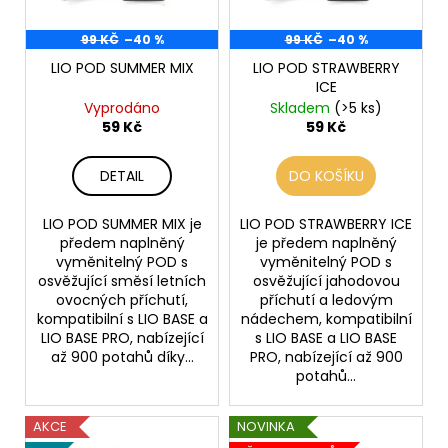
ů
o
99 KČ
–40 %
99 KČ
–40 %
d
LIO POD SUMMER MIX
LIO POD STRAWBERRY
u
ICE
k
Vyprodáno
Skladem
(>5 ks)
t
59 Kč
59 Kč
ů
DETAIL
DO KOŠÍKU
LIO POD SUMMER MIX je
LIO POD STRAWBERRY ICE
předem naplněný
je předem naplněný
vyměnitelný POD s
vyměnitelný POD s
osvěžující směsí letních
osvěžující jahodovou
ovocných příchutí,
příchutí a ledovým
kompatibilní s LIO BASE a
nádechem, kompatibilní
LIO BASE PRO, nabízející
s LIO BASE a LIO BASE
až 900 potahů díky...
PRO, nabízející až 900
potahů...
AKCE
NOVINKA