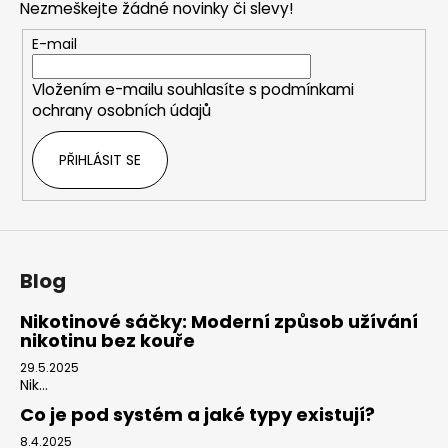
Nezmeškejte žádné novinky či slevy!
p
a
r
t
E-mail
v
í
k
Vložením e-mailu souhlasíte s
podmínkami
y
ochrany osobních údajů
v
ý
PŘIHLÁSIT SE
p
i
s
u
Blog
Nikotinové sáčky: Moderní způsob užívání
nikotinu bez kouře
29.5.2025
Nik...
Co je pod systém a jaké typy existují?
8.4.2025