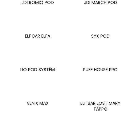
č
JDI ROMIO POD
JDI MARCH POD
u
j
e
m
e
ELF BAR ELFA
SYX POD
VENIX
X2
COLA-
X
LIO POD SYSTÉM
PUFF HOUSE PRO
79
Kč
Původně:
169
Kč
VENIX MAX
ELF BAR LOST MARY
TAPPO