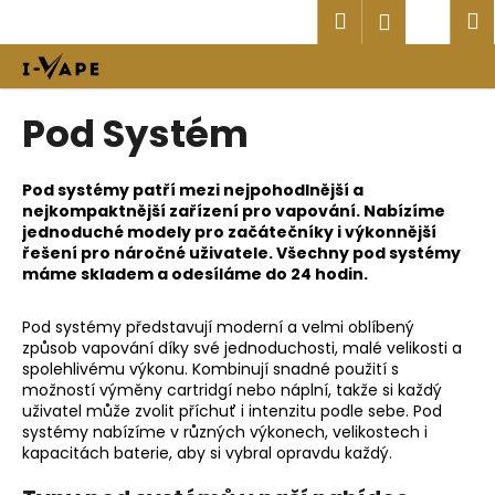
K
Přejít
Hledat
Náku
M
Přihlášen
na
o
obsah
Zpět
Zpět
košík
š
í
C
Pod Systém
k
o
p
Pod systémy patří mezi nejpohodlnější a
o
nejkompaktnější zařízení pro vapování. Nabízíme
t
jednoduché modely pro začátečníky i výkonnější
řešení pro náročné uživatele. Všechny pod systémy
ř
máme skladem a odesíláme do 24 hodin.
e
b
Pod systémy představují moderní a velmi oblíbený
u
způsob vapování díky své jednoduchosti, malé velikosti a
spolehlivému výkonu. Kombinují snadné použití s
j
možností výměny cartridgí nebo náplní, takže si každý
e
uživatel může zvolit příchuť i intenzitu podle sebe. Pod
t
systémy nabízíme v různých výkonech, velikostech i
kapacitách baterie, aby si vybral opravdu každý.
e
n