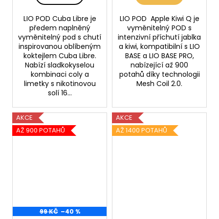
LIO POD Cuba Libre je
LIO POD Apple Kiwi Q je
předem naplněný
vyměnitelný POD s
vyměnitelný pod s chutí
intenzivní příchutí jablka
inspirovanou oblíbeným
a kiwi, kompatibilní s LIO
koktejlem Cuba Libre.
BASE a LIO BASE PRO,
Nabízí sladkokyselou
nabízející až 900
kombinaci coly a
potahů díky technologii
limetky s nikotinovou
Mesh Coil 2.0.
solí 16...
AKCE
AKCE
AŽ 900 POTAHŮ
AŽ 1400 POTAHŮ
99 KČ
–40 %