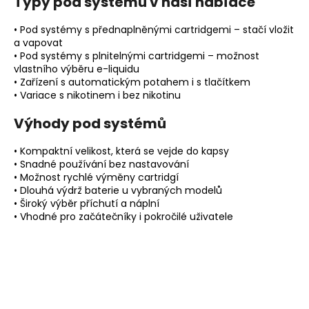
Typy pod systémů v naší nabídce
a
• Pod systémy s přednaplněnými cartridgemi – stačí vložit
j
a vapovat
í
• Pod systémy s plnitelnými cartridgemi – možnost
t
vlastního výběru e-liquidu
• Zařízení s automatickým potahem i s tlačítkem
?
• Variace s nikotinem i bez nikotinu
Výhody pod systémů
• Kompaktní velikost, která se vejde do kapsy
HLEDAT
• Snadné používání bez nastavování
• Možnost rychlé výměny cartridgí
• Dlouhá výdrž baterie u vybraných modelů
• Široký výběr příchutí a náplní
• Vhodné pro začátečníky i pokročilé uživatele
D
o
p
o
r
u