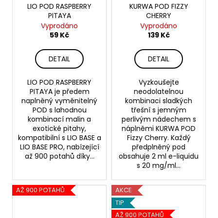
LIO POD RASPBERRY
KURWA POD FIZZY
PITAYA
CHERRY
Vyprodáno
Vyprodáno
59 Kč
139 Kč
DETAIL
DETAIL
LIO POD RASPBERRY
Vyzkoušejte
PITAYA je předem
neodolatelnou
naplněný vyměnitelný
kombinaci sladkých
POD s lahodnou
třešní s jemným
kombinací malin a
perlivým nádechem s
exotické pitahy,
náplněmi KURWA POD
kompatibilní s LIO BASE a
Fizzy Cherry. Každý
LIO BASE PRO, nabízející
předplněný pod
až 900 potahů díky...
obsahuje 2 ml e-liquidu
s 20 mg/ml...
AŽ 900 POTAHŮ
AKCE
TIP
AŽ 900 POTAHŮ