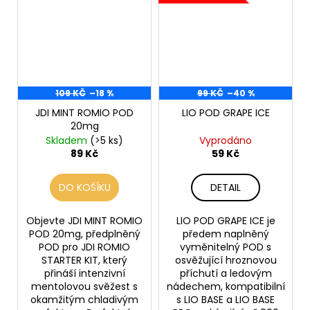
109 KČ
–18 %
99 KČ
–40 %
JDI MINT ROMIO POD
LIO POD GRAPE ICE
20mg
Skladem
(>5 ks)
Vyprodáno
89 Kč
59 Kč
DO KOŠÍKU
DETAIL
Objevte JDI MINT ROMIO
LIO POD GRAPE ICE je
POD 20mg, předplněný
předem naplněný
POD pro JDI ROMIO
vyměnitelný POD s
STARTER KIT, který
osvěžující hroznovou
přináší intenzivní
příchutí a ledovým
mentolovou svěžest s
nádechem, kompatibilní
okamžitým chladivým
s LIO BASE a LIO BASE