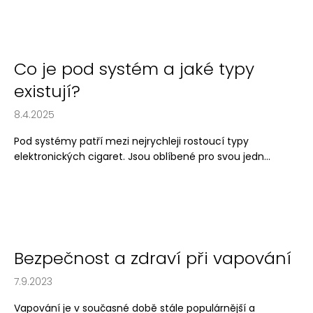
č
u
j
e
m
Co je pod systém a jaké typy
e
existují?
8.4.2025
LIO
POD
Pod systémy patří mezi nejrychleji rostoucí typy
SUMMER
MIX
elektronických cigaret. Jsou oblíbené pro svou jedn...
59
Kč
Původně:
99
Kč
Bezpečnost a zdraví při vapování
7.9.2023
Vapování je v současné době stále populárnější a