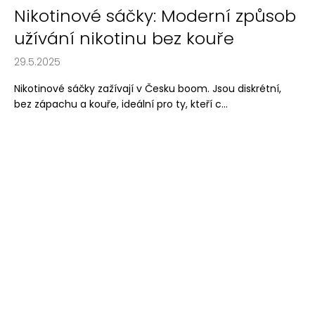
Nikotinové sáčky: Moderní způsob
a
j
užívání nikotinu bez kouře
í
29.5.2025
t
?
Nikotinové sáčky zažívají v Česku boom. Jsou diskrétní,
bez zápachu a kouře, ideální pro ty, kteří c...
HLEDAT
D
o
p
o
r
u