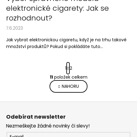
elektronické cigarety: Jak se
rozhodnout?
7.6.2023
Jak vybrat elektronickou cigaretu, když je na trhu takové
množství produktů? Pokud si pokládáte tuto...
S
1
2
t
r
11
položek celkem
O
á
v
NAHORU
n
l
k
o
á
Z
v
d
á
á
a
Odebírat newsletter
n
p
c
í
Nezmeškejte žádné novinky či slevy!
í
a
p
E-mail