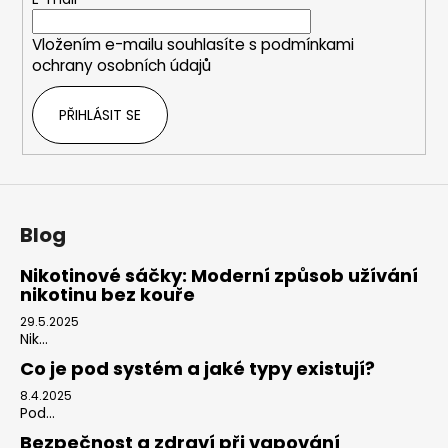
t
r
í
v
Vložením e-mailu souhlasíte s
podmínkami
k
ochrany osobních údajů
y
v
PŘIHLÁSIT SE
ý
p
i
s
u
Blog
Nikotinové sáčky: Moderní způsob užívání
nikotinu bez kouře
29.5.2025
Nik...
Co je pod systém a jaké typy existují?
8.4.2025
Pod...
Bezpečnost a zdraví při vapování