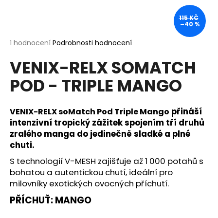
a
115 KČ
j
–40 %
í
Průměrné
1 hodnocení
Podrobnosti hodnocení
t
hodnocení
?
VENIX-RELX SOMATCH
produktu
je
POD - TRIPLE MANGO
5,0
z
5
hvězdiček.
přináší
VENIX-RELX soMatch Pod Triple Mango
HLEDAT
intenzivní tropický zážitek spojením tří druhů
zralého manga do jedinečně sladké a plné
chuti.
D
S technologií V-MESH zajišťuje až 1 000 potahů s
o
bohatou a autentickou chutí, ideální pro
p
milovníky exotických ovocných příchutí.
o
r
PŘÍCHUŤ: MANGO
u