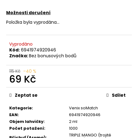
č
u
Možnosti doručení
j
e
Položka byla vyprodána…
m
e
Vyprodáno
Kód:
6941974920946
LIO
Značka:
Bez bonusových bodů
POD
STRAWBERRY
ICE
115 Kč
–40 %
69 Kč
59
Kč
Měrná
Původně:
99
cena:
Zeptat se
Sdílet
Kč
Kategorie
:
Venix soMatch
EAN
:
6941974920946
Objem lahvičky
:
2 ml
Počet potažení
:
1000
TRIPLE MANGO (trojité
Příchuť (Aroma)
: