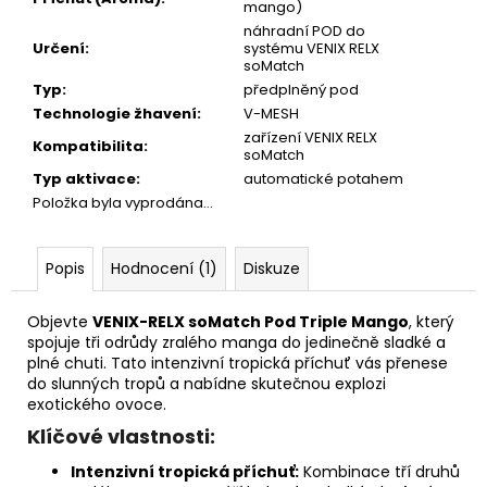
mango)
náhradní POD do
Určení
:
systému VENIX RELX
soMatch
Typ
:
předplněný pod
Technologie žhavení
:
V-MESH
zařízení VENIX RELX
Kompatibilita
:
soMatch
Typ aktivace
:
automatické potahem
Položka byla vyprodána…
Popis
Hodnocení (1)
Diskuze
Objevte
VENIX-RELX soMatch Pod Triple Mango
, který
spojuje tři odrůdy zralého manga do jedinečně sladké a
plné chuti. Tato intenzivní tropická příchuť vás přenese
do slunných tropů a nabídne skutečnou explozi
exotického ovoce.
Klíčové vlastnosti:
Intenzivní tropická příchuť:
Kombinace tří druhů