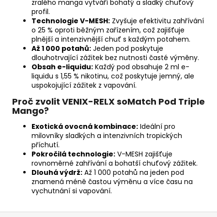
zralého manga vytváří bohatý a sladký chuťový
profil.
Technologie V-MESH:
Zvyšuje efektivitu zahřívání
o 25 % oproti běžným zařízením, což zajišťuje
plnější a intenzivnější chuť s každým potahem.
Až 1 000 potahů:
Jeden pod poskytuje
dlouhotrvající zážitek bez nutnosti časté výměny.
Obsah e-liquidu:
Každý pod obsahuje 2 ml e-
liquidu s 1,55 % nikotinu, což poskytuje jemný, ale
uspokojující zážitek z vapování.
Proč zvolit VENIX-RELX soMatch Pod Triple
Mango?
Exotická ovocná kombinace:
Ideální pro
milovníky sladkých a intenzivních tropických
příchutí.
Pokročilá technologie:
V-MESH zajišťuje
rovnoměrné zahřívání a bohatší chuťový zážitek.
Dlouhá výdrž:
Až 1 000 potahů na jeden pod
znamená méně častou výměnu a více času na
vychutnání si vapování.