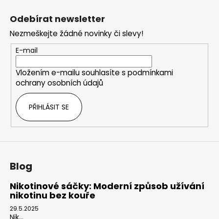
Z
á
Odebírat newsletter
p
Nezmeškejte žádné novinky či slevy!
a
t
E-mail
í
Vložením e-mailu souhlasíte s
podmínkami
ochrany osobních údajů
PŘIHLÁSIT SE
Blog
Nikotinové sáčky: Moderní způsob užívání
nikotinu bez kouře
29.5.2025
Nik...