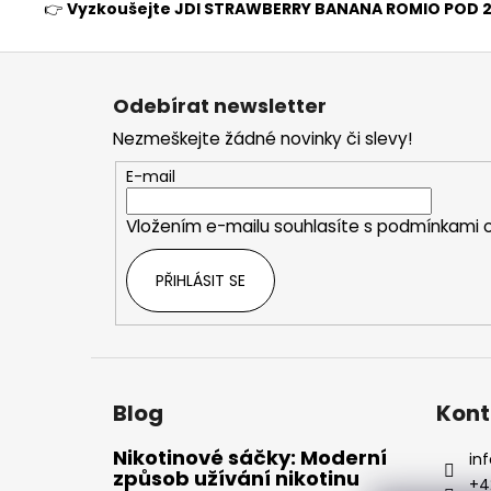
👉
Vyzkoušejte JDI STRAWBERRY BANANA ROMIO POD 20
Z
á
Odebírat newsletter
p
Nezmeškejte žádné novinky či slevy!
a
t
E-mail
í
Vložením e-mailu souhlasíte s
podmínkami o
PŘIHLÁSIT SE
Blog
Kont
Nikotinové sáčky: Moderní
inf
způsob užívání nikotinu
+4