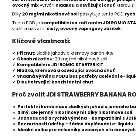
ovocný mix
vytváří
hladkou a osvěžující chuť
, kterou s
Díky
20 mg/ml nikotinové soli
poskytuje tento POD
rych
Tento POD je
kompatibilní se zařízením JDI ROMIO STA
vložit a užívat si
čistý, ovocný vapingový zážitek
.
Klíčové vlastnosti:
✔
Příchuť:
Sladké jahody a krémový banán 🍓🍌
✔
Obsah nikotinu:
20 mg/ml nikotinové soli
✔
Kompatibilní s JDI ROMIO STARTER KIT
✔
Hladká, krémová a osvěžující ovocná chuť
✔
Snadná výměna PODu bez potřeby dolévání e-liqu
✔
Dlouhotrvající konzistentní chuť
Proč zvolit JDI STRAWBERRY BANANA R
🔹
Perfektní kombinace sladkých jahod a jemného b
🔹
Silný, ale jemný nikotinový hit díky nikotinové soli
🔹
Jednoduchá a rychlá výměna – kompatibilní s JDI 
🔹
Bez nutnosti údržby – žádné doplňování e-liquidu
🔹
Ideální volba pro milovníky ovocných a krémových