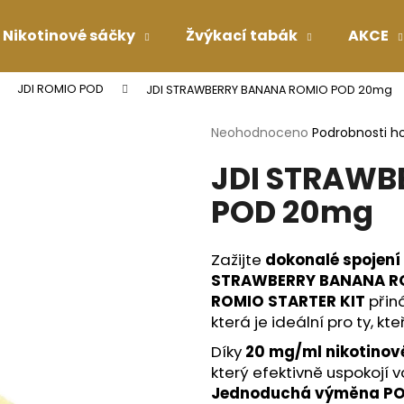
Nikotinové sáčky
Žvýkací tabák
AKCE
JDI ROMIO POD
JDI STRAWBERRY BANANA ROMIO POD 20mg
Co potřebujete najít?
Průměrné
Neohodnoceno
Podrobnosti h
hodnocení
JDI STRAWB
produktu
HLEDAT
je
POD 20mg
0,0
z
5
Doporučujeme
hvězdiček.
Zažijte
dokonalé spojení
STRAWBERRY BANANA R
ROMIO STARTER KIT
přin
která je ideální pro ty, kte
Díky
20 mg/ml nikotinové
který efektivně uspokojí v
Jednoduchá výměna P