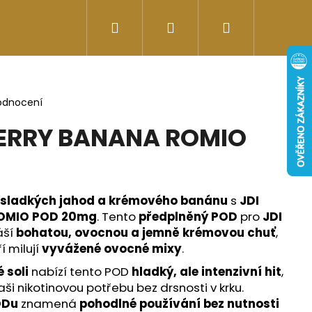
Hledat
Přihlášení
Nákupní
Doplňky stravy
Energy-kofeinové produk
košík
odnocení
ERRY BANANA ROMIO
 sladkých jahod a krémového banánu
s
JDI
OMIO POD 20mg
. Tento
předplněný POD
pro
JDI
áší
bohatou, ovocnou a jemně krémovou chuť
,
ří milují
vyvážené ovocné mixy
.
 soli
nabízí tento POD
hladký, ale intenzivní hit
,
Následující
aši nikotinovou potřebu bez drsnosti v krku.
ODu
znamená
pohodlné používání bez nutnosti