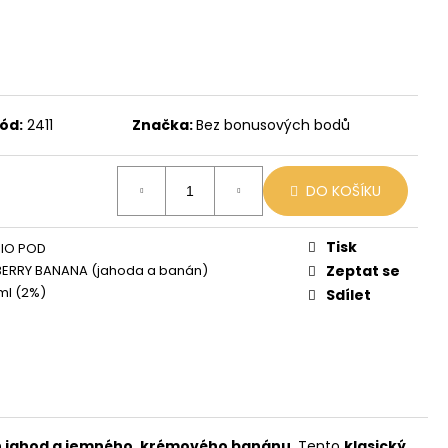
X
č
ód:
2411
Značka:
Bez bonusových bodů
DO KOŠÍKU
Tisk
MIO POD
ERRY BANANA (jahoda a banán)
Zeptat se
ml (2%)
Sdílet
h jahod a jemného, krémového banánu
. Tento
klasický