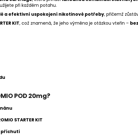
i užijete při každém potahu.
lé a efektivní uspokojení nikotinové potřeby
, přičemž zůstá
RTER KIT
, což znamená, že jeho výměna je otázkou vteřin –
bez
idu
OMIO POD 20mg?
anánu
ROMIO STARTER KIT
 příchutí