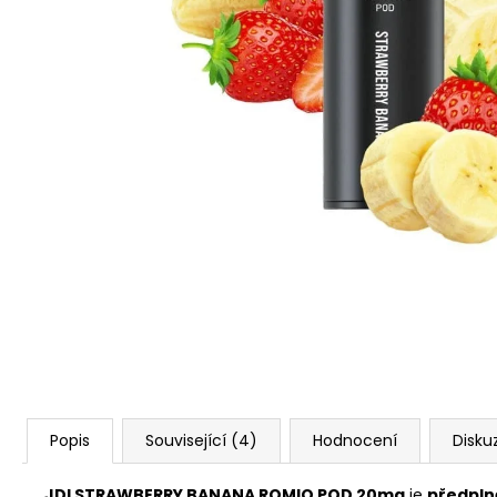
VENIX PRO CAPPUCINO-X
79 Kč
Původně:
169 Kč
Popis
Související (4)
Hodnocení
Disku
JDI STRAWBERRY BANANA ROMIO POD 20mg
je
předpln