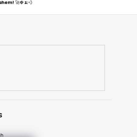
tahem!
🚀🍓🍌💨
S
ch