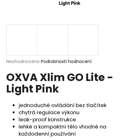
a
j
í
t
?
Průměrné
Neohodnoceno
Podrobnosti hodnocení
hodnocení
HLEDAT
OXVA Xlim GO Lite -
produktu
je
Light Pink
0,0
z
5
D
hvězdiček.
jednoduché ovládání bez tlačítek
o
p
chytrá regulace výkonu
o
leak-proof konstrukce
r
lehké a kompaktní tělo vhodné na
u
každodenní používání