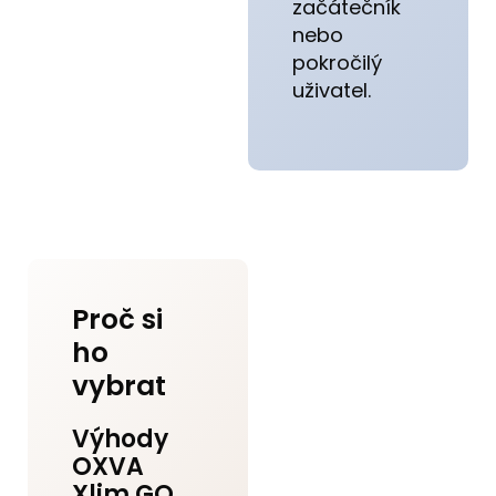
začátečník
nebo
pokročilý
uživatel.
Proč si
ho
vybrat
Výhody
OXVA
Xlim GO