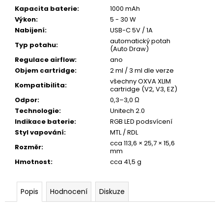
Kapacita baterie
:
1000 mAh
Výkon
:
5 - 30 W
Nabijení
:
USB-C 5V / 1A
automatický potah
Typ potahu
:
(Auto Draw)
Regulace airflow
:
ano
Objem cartridge
:
2 ml / 3 ml dle verze
všechny OXVA XLIM
Kompatibilita
:
cartridge (V2, V3, EZ)
Odpor
:
0,3–3,0 Ω
Technologie
:
Unitech 2.0
Indikace baterie
:
RGB LED podsvícení
Styl vapování
:
MTL / RDL
cca 113,6 × 25,7 × 15,6
Rozměr
:
mm
Hmotnost
:
cca 41,5 g
Popis
Hodnocení
Diskuze