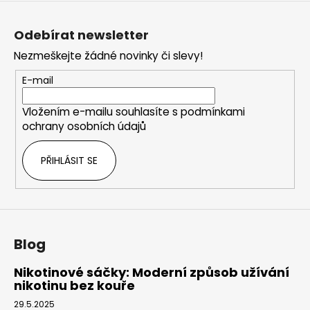
Z
á
Odebírat newsletter
p
Nezmeškejte žádné novinky či slevy!
a
t
E-mail
í
Vložením e-mailu souhlasíte s
podmínkami
ochrany osobních údajů
PŘIHLÁSIT SE
Blog
Nikotinové sáčky: Moderní způsob užívání
nikotinu bez kouře
29.5.2025