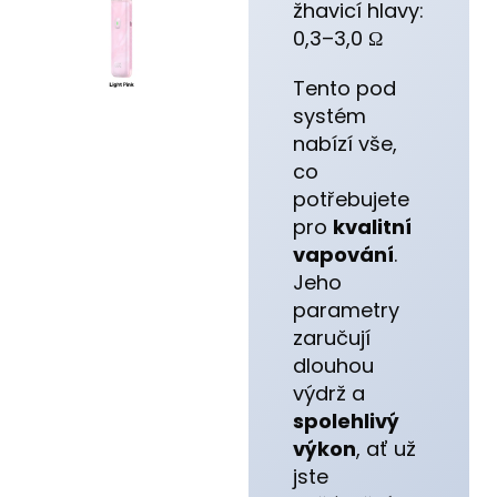
žhavicí hlavy:
0,3–3,0 Ω
Tento pod
systém
nabízí vše,
co
potřebujete
pro
kvalitní
vapování
.
Jeho
parametry
zaručují
dlouhou
výdrž a
spolehlivý
výkon
, ať už
jste