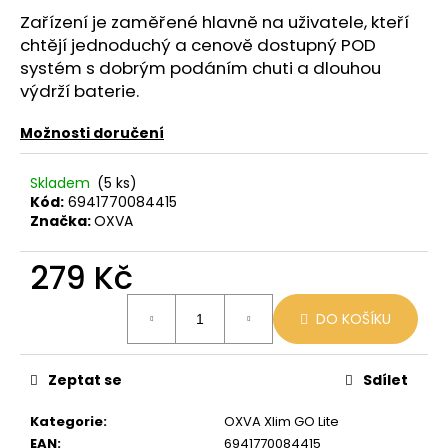
č
Zařízení je zaměřené hlavně na uživatele, kteří
u
j
chtějí jednoduchý a cenově dostupný POD
e
systém s dobrým podáním chuti a dlouhou
m
výdrží baterie.
e
Možnosti doručení
LIO
Skladem
(5 ks)
POD
Kód:
6941770084415
CUBA
LIBRE
Značka:
OXVA
59
Kč
279 Kč
Původně:
99
Měrná
Kč
DO KOŠÍKU
cena:
Zeptat se
Sdílet
Kategorie
:
OXVA Xlim GO Lite
EAN
:
6941770084415