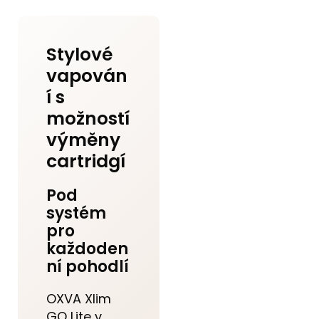
Stylové
vapován
í s
možností
výměny
cartridgí
Pod
systém
pro
každoden
ní pohodlí
OXVA Xlim
GO Lite v