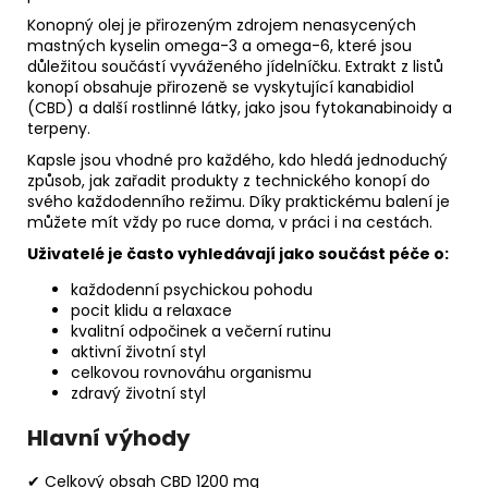
Konopný olej je přirozeným zdrojem nenasycených
mastných kyselin omega-3 a omega-6, které jsou
důležitou součástí vyváženého jídelníčku. Extrakt z listů
konopí obsahuje přirozeně se vyskytující kanabidiol
(CBD) a další rostlinné látky, jako jsou fytokanabinoidy a
terpeny.
Kapsle jsou vhodné pro každého, kdo hledá jednoduchý
způsob, jak zařadit produkty z technického konopí do
svého každodenního režimu. Díky praktickému balení je
můžete mít vždy po ruce doma, v práci i na cestách.
Uživatelé je často vyhledávají jako součást péče o:
každodenní psychickou pohodu
pocit klidu a relaxace
kvalitní odpočinek a večerní rutinu
aktivní životní styl
celkovou rovnováhu organismu
zdravý životní styl
Hlavní výhody
✔ Celkový obsah CBD 1200 mg