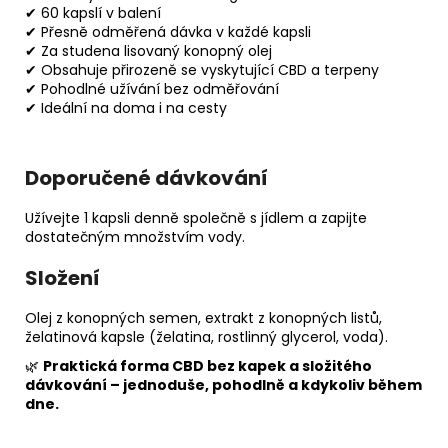
✔ 60 kapslí v balení
✔ Přesně odměřená dávka v každé kapsli
✔ Za studena lisovaný konopný olej
✔ Obsahuje přirozeně se vyskytující CBD a terpeny
✔ Pohodlné užívání bez odměřování
✔ Ideální na doma i na cesty
Doporučené dávkování
Užívejte 1 kapsli denně společně s jídlem a zapijte
dostatečným množstvím vody.
Složení
Olej z konopných semen, extrakt z konopných listů,
želatinová kapsle (želatina, rostlinný glycerol, voda).
🌿
Praktická forma CBD bez kapek a složitého
dávkování – jednoduše, pohodlně a kdykoliv během
dne.