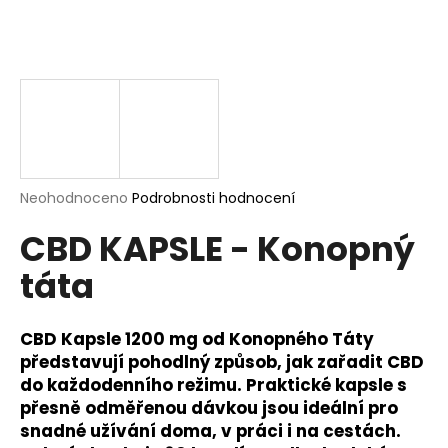
a
j
í
t
?
Průměrné
Neohodnoceno
Podrobnosti hodnocení
hodnocení
HLEDAT
CBD KAPSLE - Konopný
produktu
je
táta
0,0
z
5
D
hvězdiček.
CBD Kapsle 1200 mg od Konopného Táty
o
p
představují pohodlný způsob, jak zařadit CBD
o
do každodenního režimu. Praktické kapsle s
r
přesně odměřenou dávkou jsou ideální pro
u
snadné užívání doma, v práci i na cestách.