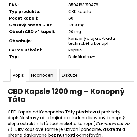
EAN
:
8594188310478
Typ produktu
:
CBD kapsle
Počet kapslí
:
60
Celkový obsah CBD
:
1200 mg
Obsah CBD v 1 kapsli
:
20 mg
konopný olej a extrakt z
Obsahuje
:
technického konopí
Forma užívání
:
kapsle
Typ
:
Dolněk stravy
Popis
Hodnocení
Diskuze
CBD Kapsle 1200 mg – Konopný
Táta
CBD Kapsle od Konopného Táty představují praktický
doplněk stravy obsahující za studena lisovaný konopný
olej a extrakt z listů technického konopí (
Cannabis sativa
L.
). Díky kapslové formě je užívání pohodlné, diskrétní a
přesně dávkované bez nutnosti odměřování.