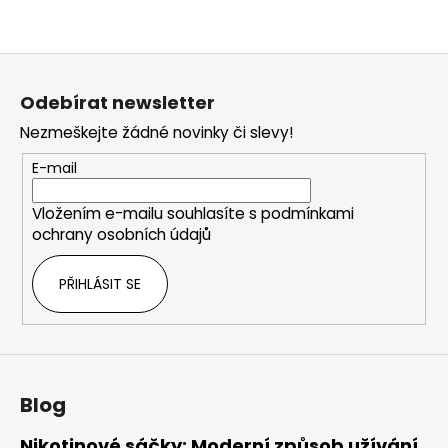
Z
á
Odebírat newsletter
p
Nezmeškejte žádné novinky či slevy!
a
t
E-mail
í
Vložením e-mailu souhlasíte s
podmínkami
ochrany osobních údajů
PŘIHLÁSIT SE
Blog
Nikotinové sáčky: Moderní způsob užívání