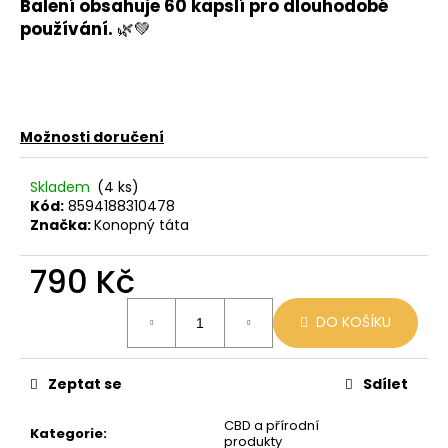
č
Balení obsahuje 60 kapslí pro dlouhodobé
u
používání.
🌿💚
j
e
m
e
Možnosti doručení
OXVA
Skladem
(4 ks)
EZ
CARTRIDGE
Kód:
8594188310478
3ML
Značka:
Konopný táta
0,8
OHM
790 Kč
109
Kč
Měrná
DO KOŠÍKU
cena:
Zeptat se
Sdílet
CBD a přírodní
Kategorie
:
produkty