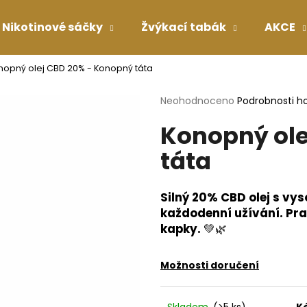
Nikotinové sáčky
Žvýkací tabák
AKCE
nopný olej CBD 20% - Konopný táta
Co potřebujete najít?
Průměrné
Neohodnoceno
Podrobnosti h
hodnocení
Konopný ole
produktu
HLEDAT
je
táta
0,0
z
5
Doporučujeme
hvězdiček.
Silný 20% CBD olej s v
každodenní užívání. Pra
kapky.
💚🌿
Možnosti doručení
Skladem
(>5 ks)
K