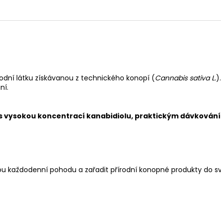
írodní látku získávanou z technického konopí (
Cannabis sativa L.
)
ní.
s vysokou koncentrací kanabidiolu, praktickým dávkování
svou každodenní pohodu a zařadit přírodní konopné produkty do své