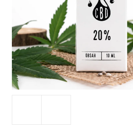
VENIX PRO CAPPUCINO-X
79 Kč
Původně:
169 Kč