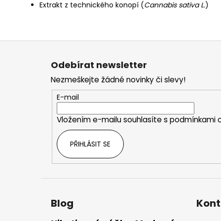
Extrakt z technického konopí (
Cannabis sativa L.
)
Z
á
Odebírat newsletter
p
Nezmeškejte žádné novinky či slevy!
a
t
E-mail
í
Vložením e-mailu souhlasíte s
podmínkami o
PŘIHLÁSIT SE
Blog
Kont