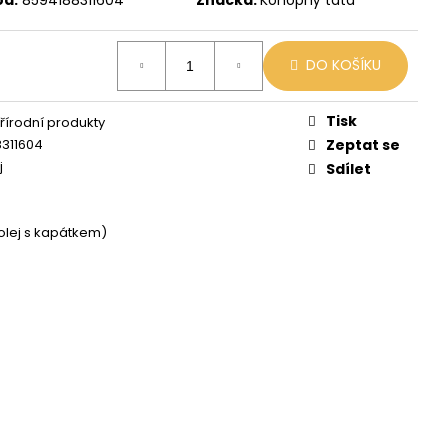
 MIX
DO KOŠÍKU
Tisk
řírodní produkty
311604
Zeptat se
j
Sdílet
olej s kapátkem)