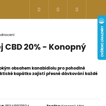
Hledat
Přihlášení
Nákupní
Doplňky stravy
Energy-kofeinové produk
košík
odnocení
j CBD 20% - Konopný
ysokým obsahem kanabidiolu pro pohodlné
ktické kapátko zajistí přesné dávkování každé
Následující
ód:
8594188311604
Značka:
Konopný táta