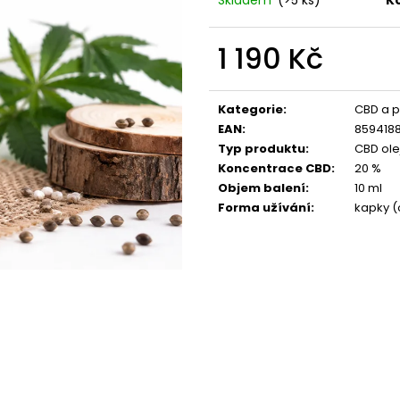
VENIX X2 COLA-X
LIO POD SUMMER
79 Kč
59 Kč
Původně:
169 Kč
Původně:
99 Kč
1 190 Kč
Měrná
cena:
Kategorie
:
CBD a p
EAN
:
8594188
Typ produktu
:
CBD ole
Koncentrace CBD
:
20 %
Objem balení
:
10 ml
Forma užívání
:
kapky (