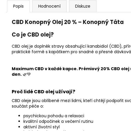
Popis
Hodnocení
Diskuze
CBD Konopný Olej 20 % – Konopný Táta
Co je CBD olej?
CBD olej je doplněk stravy obsahující kanabidiol (CBD), př
praktické formě s kapátkem pro snadné a přesné dávková
Maximum CBD v každé kapce. Prémiový 20% CBD olej 
den.
🌿💚
Proč lidé CBD olej užívají?
CBD oleje jsou oblíbené mezi lidmi, kteří chtějí podpořit 
součást péče o:
psychickou pohodu a relaxaci
kvalitní odpočinek a večerní rutinu
aktivní životní styl