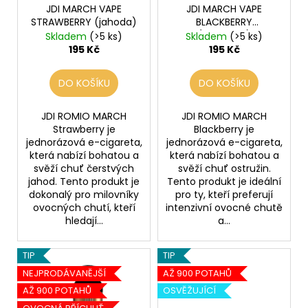
JDI MARCH VAPE
JDI MARCH VAPE
u
STRAWBERRY (jahoda)
BLACKBERRY
k
(ostružina)
Skladem
(>5 ks)
Skladem
(>5 ks)
t
195 Kč
195 Kč
ů
DO KOŠÍKU
DO KOŠÍKU
JDI ROMIO MARCH
JDI ROMIO MARCH
Strawberry je
Blackberry je
jednorázová e-cigareta,
jednorázová e-cigareta,
která nabízí bohatou a
která nabízí bohatou a
svěží chuť čerstvých
svěží chuť ostružin.
jahod. Tento produkt je
Tento produkt je ideální
dokonalý pro milovníky
pro ty, kteří preferují
ovocných chutí, kteří
intenzivní ovocné chutě
hledají...
a...
TIP
TIP
NEJPRODÁVANĚJŠÍ
AŽ 900 POTAHŮ
AŽ 900 POTAHŮ
OSVĚŽUJÍCÍ