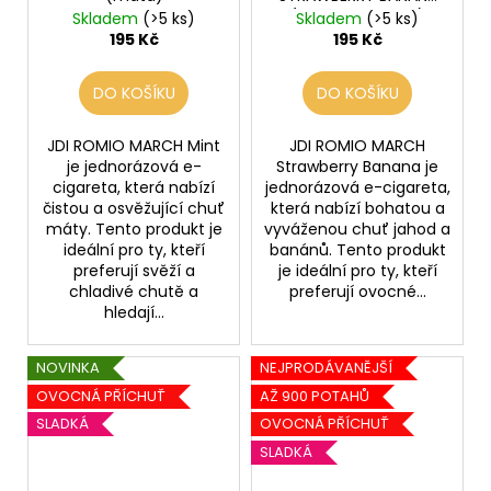
(jahoda a banán)
Skladem
(>5 ks)
Skladem
(>5 ks)
195 Kč
195 Kč
DO KOŠÍKU
DO KOŠÍKU
JDI ROMIO MARCH Mint
JDI ROMIO MARCH
je jednorázová e-
Strawberry Banana je
cigareta, která nabízí
jednorázová e-cigareta,
čistou a osvěžující chuť
která nabízí bohatou a
máty. Tento produkt je
vyváženou chuť jahod a
ideální pro ty, kteří
banánů. Tento produkt
preferují svěží a
je ideální pro ty, kteří
chladivé chutě a
preferují ovocné...
hledají...
NOVINKA
NEJPRODÁVANĚJŠÍ
OVOCNÁ PŘÍCHUŤ
AŽ 900 POTAHŮ
SLADKÁ
OVOCNÁ PŘÍCHUŤ
SLADKÁ