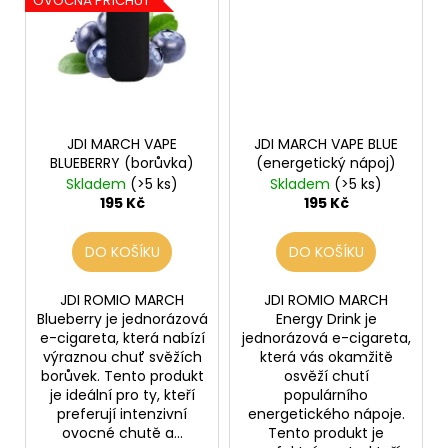
OVOCNÁ PŘÍCHUŤ
JDI MARCH VAPE
JDI MARCH VAPE BLUE
BLUEBERRY (borůvka)
(energetický nápoj)
Skladem
(>5 ks)
Skladem
(>5 ks)
195 Kč
195 Kč
DO KOŠÍKU
DO KOŠÍKU
JDI ROMIO MARCH
JDI ROMIO MARCH
Blueberry je jednorázová
Energy Drink je
e-cigareta, která nabízí
jednorázová e-cigareta,
výraznou chuť svěžích
která vás okamžitě
borůvek. Tento produkt
osvěží chutí
je ideální pro ty, kteří
populárního
preferují intenzivní
energetického nápoje.
ovocné chutě a...
Tento produkt je