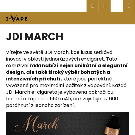
K
Přejít
Hledat
Náku
M
Přihlášen
na
o
obsah
Zpět
Zpět
košík
š
í
C
JDI MARCH
k
o
p
Vítejte ve světě JDI March, kde luxus setkává
o
inovaci v oblasti jednorázových e-cigaret. Tato
t
exkluzivní řada
nabízí nejen unikátní a elegantní
ř
design, ale také široký výběr bohatých a
e
intenzivních příchutí,
které jsou perfektně
vyvážené pro maximální požitek z vapování. Každá
b
JDI March e-cigareta je vybavena pokročilou
u
baterií o kapacitě 550 mAh, což zajišťuje až 600
j
potáhnutí z jednoho zařízení.
e
t
e
n