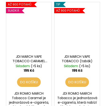
AŽ 900 POTAHŮ
TIP
SLADKÁ
AŽ 900 POTAHŮ
JDI MARCH VAPE
JDI MARCH VAPE
TOBACCO CARAMEL
TOBACCO (tabák)
(tabák a karamel)
Skladem
(>5 ks)
Skladem
(>5 ks)
195 Kč
195 Kč
DO KOŠÍKU
DO KOŠÍKU
JDI ROMIO MARCH
JDI ROMIO MARCH
Tobacco Caramel je
Tobacco je jednorázová
jednorázová e-cigareta,
e-cigareta, která nabízí