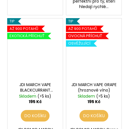
perfektní pro ty, kteří
hledají rychlé...
TIP
TIP
AŽ 900 POTAHŮ
AŽ 900 POTAHŮ
EXOTICKÁ PŘÍCHUŤ
OVOCNÁ PŘÍCHUŤ
OSVĚŽUJÍCÍ
JDI MARCH VAPE
JDI MARCH VAPE GRAPE
BLACKCURRANT
(hroznové víno)
MANGO (mango a
Skladem
(>5 ks)
Skladem
(>5 ks)
černý rybíz)
195 Kč
195 Kč
DO KOŠÍKU
DO KOŠÍKU