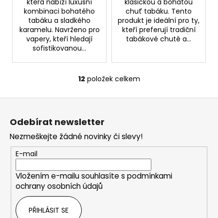
která nabízí luxusní
klasickou a bohatou
kombinaci bohatého
chuť tabáku. Tento
tabáku a sladkého
produkt je ideální pro ty,
karamelu. Navrženo pro
kteří preferují tradiční
vapery, kteří hledají
tabákové chutě a...
sofistikovanou...
12
položek celkem
O
v
Z
l
á
á
Odebírat newsletter
d
p
a
Nezmeškejte žádné novinky či slevy!
a
c
t
E-mail
í
í
p
Vložením e-mailu souhlasíte s
podmínkami
r
ochrany osobních údajů
v
k
PŘIHLÁSIT SE
y