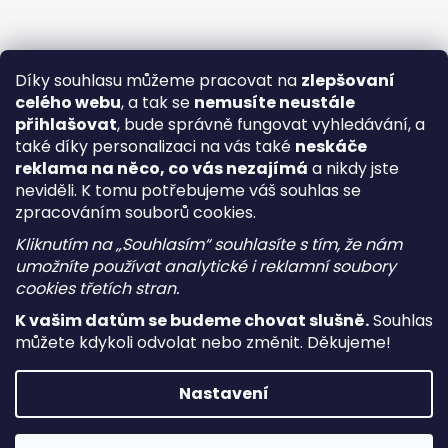
Díky souhlasu můžeme pracovat na
zlepšovaní
celého webu
, a tak se
nemusíte neustále
přihlašovat
, bude správně fungovat vyhledávání, a
také díky personalizaci na vás také
neskáče
reklama na něco, co vás nezajímá
a nikdy jste
neviděli. K tomu potřebujeme váš souhlas se
zpracováním souborů cookies.
Kliknutím na „Souhlasím“ souhlasíte s tím, že nám
umožníte používat analytické i reklamní soubory
cookies třetích stran.
K vašim datům se budeme chovat slušně.
Souhlas
můžete kdykoli odvolat nebo změnit. Děkujeme!
Vytvořil Shoptet
Nastavení
Copyright 2026
i-vape
. Všechna práva vyhrazena.
Upravit
nastavení cookies