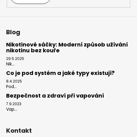
v
ý
p
i
s
Blog
u
Nikotinové sáčky: Moderní způsob užívání
nikotinu bez kouře
29.5.2025
Nik...
Co je pod systém a jaké typy existují?
8.4.2025
Pod...
Bezpečnost a zdraví při vapování
7.9.2023
Vap...
Kontakt