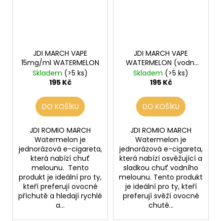
JDI MARCH VAPE
JDI MARCH VAPE
15mg/ml WATERMELON
WATERMELON (vodní
meloun)
Skladem
(>5 ks)
Skladem
(>5 ks)
195 Kč
195 Kč
DO KOŠÍKU
DO KOŠÍKU
JDI ROMIO MARCH
JDI ROMIO MARCH
Watermelon je
Watermelon je
jednorázová e-cigareta,
jednorázová e-cigareta,
která nabízí chuť
která nabízí osvěžující a
melounu. Tento
sladkou chuť vodního
produkt je ideální pro ty,
melounu. Tento produkt
kteří preferují ovocné
je ideální pro ty, kteří
příchutě a hledají rychlé
preferují svěží ovocné
a...
chutě...