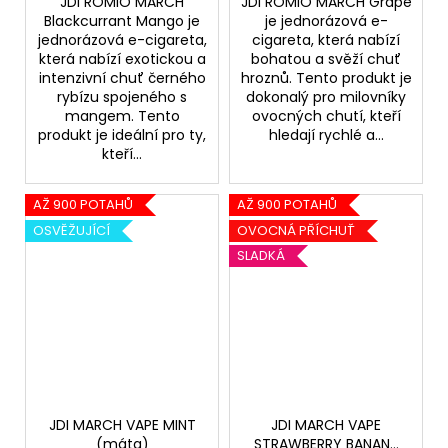
JDI ROMIO MARCH
JDI ROMIO MARCH Grape
Blackcurrant Mango je
je jednorázová e-
jednorázová e-cigareta,
cigareta, která nabízí
která nabízí exotickou a
bohatou a svěží chuť
intenzivní chuť černého
hroznů. Tento produkt je
rybízu spojeného s
dokonalý pro milovníky
mangem. Tento
ovocných chutí, kteří
produkt je ideální pro ty,
hledají rychlé a...
kteří...
AŽ 900 POTAHŮ
AŽ 900 POTAHŮ
OSVĚŽUJÍCÍ
OVOCNÁ PŘÍCHUŤ
SLADKÁ
JDI MARCH VAPE MINT
JDI MARCH VAPE
(máta)
STRAWBERRY BANANA