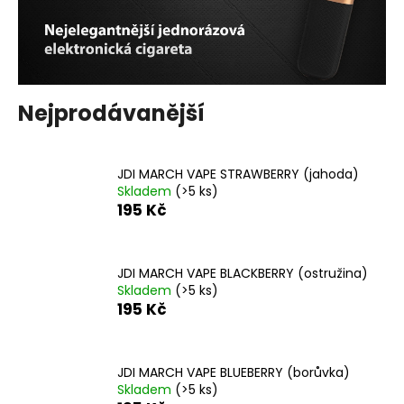
a
j
í
t
Nejprodávanější
?
JDI MARCH VAPE STRAWBERRY (jahoda)
Skladem
(>5 ks)
195 Kč
HLEDAT
JDI MARCH VAPE BLACKBERRY (ostružina)
D
Skladem
(>5 ks)
o
195 Kč
p
o
r
JDI MARCH VAPE BLUEBERRY (borůvka)
u
Skladem
(>5 ks)