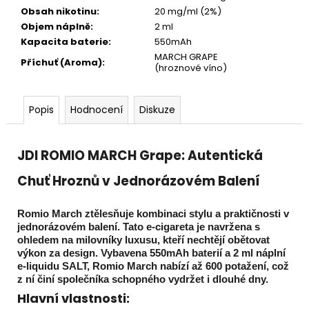
Obsah nikotinu
:
20 mg/ml (2%)
Objem náplně
:
2 ml
Kapacita baterie
:
550mAh
MARCH GRAPE
Příchuť (Aroma)
:
(hroznové víno)
Popis
Hodnocení
Diskuze
JDI ROMIO MARCH Grape: Autentická
Chuť Hroznů v Jednorázovém Balení
Romio March ztělesňuje kombinaci stylu a praktičnosti v
jednorázovém balení. Tato e-cigareta je navržena s
ohledem na milovníky luxusu, kteří nechtějí obětovat
výkon za design. Vybavena 550mAh baterií a 2 ml náplní
e-liquidu SALT, Romio March nabízí až 600 potažení, což
z ní činí společníka schopného vydržet i dlouhé dny.
Hlavní vlastnosti: