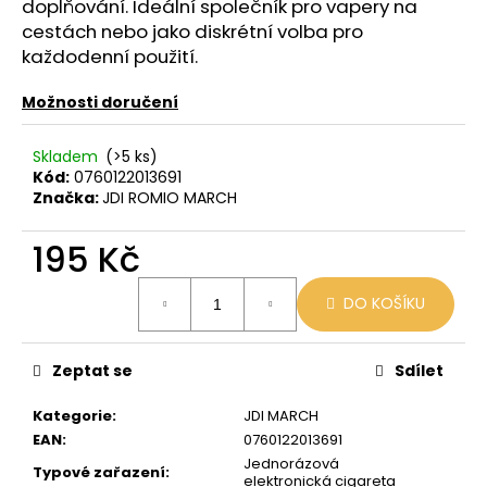
č
doplňování. Ideální společník pro vapery na
u
cestách nebo jako diskrétní volba pro
j
každodenní použití.
e
m
Možnosti doručení
e
Skladem
(>5 ks)
Kód:
0760122013691
LIO
Značka:
JDI ROMIO MARCH
POD
PASSION
FRUIT
195 Kč
59
Měrná
Kč
DO KOŠÍKU
cena:
Původně:
99
Kč
Zeptat se
Sdílet
Kategorie
:
JDI MARCH
EAN
:
0760122013691
Jednorázová
Typové zařazení
:
elektronická cigareta