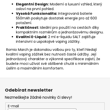
Elegantní Design:
Moderní a luxusní vzhled, který
osloví na první pohled.
Vysoká Funkcionalita:
Integrovaná baterie
550mAh poskytuje dostatek energie pro až 600
potažení.
Praktičnost:
Ideální pro použití na cestách díky
kompaktním rozměrům a jednorázovému designu.
Kvalitní E-Liquid:
2 ml e-liquidu SALT zajišťuje
intenzivní a uspokojivé vaping zážitky.
Romio March je dokonalou volbou pro ty, kteří hledají
kvalitní vaping zážitek bez nutnosti časté údržby. Její
jednorázový charakter a výkonné specifikace zajistí, že
budete moci užívat své oblíbené chutě s minimálním
úsilím a maximálním komfortem.
Z
á
Odebírat newsletter
p
Nezmeškejte žádné novinky či slevy!
a
t
E-mail