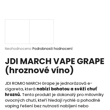
a
j
í
t
?
Průměrné
Neohodnoceno
Podrobnosti hodnocení
hodnocení
HLEDAT
JDI MARCH VAPE GRAPE
produktu
je
(hroznové víno)
0,0
z
5
D
hvězdiček.
JDI ROMIO MARCH Grape je jednorázová e-
o
p
cigareta, která
nabízí bohatou a svěží chuť
o
hroznů.
Tento produkt je dokonalý pro milovníky
r
ovocných chutí, kteří hledají rychlé a pohodlné
u
vaping řešení bez nutnosti nabíjení nebo