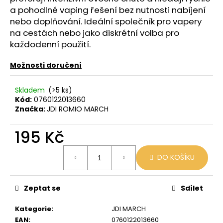
č
a pohodlné vaping řešení bez nutnosti nabíjení
u
nebo doplňování. Ideální společník pro vapery
j
na cestách nebo jako diskrétní volba pro
e
každodenní použití.
m
e
Možnosti doručení
VENIX
Skladem
(>5 ks)
PRO
Kód:
0760122013660
CAPPUCINO-
Značka:
JDI ROMIO MARCH
X
79
195 Kč
Kč
Původně:
169
Měrná
DO KOŠÍKU
Kč
cena:
Zeptat se
Sdílet
Kategorie
:
JDI MARCH
EAN
:
0760122013660