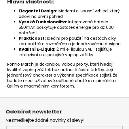
Hlavní vlastnosti:
Elegantní Design:
Moderní a luxusní vzhled, který
osloví na první pohled.
Vysoká Funkcionalita:
Integrovaná baterie
550mAh poskytuje dostatek energie pro až 600
potažení.
Praktičnost:
Ideální pro použití na cestách díky
kompaktním rozměrům a jednorázovému designu.
Kvalitní E-Liquid:
2 ml e-liquidu SALT zajišťuje
intenzivní a uspokojivé vaping zážitky.
Romio March je dokonalou volbou pro ty, kteří hledají
kvalitní vaping zážitek bez nutnosti časté údržby. Její
jednorázový charakter a výkonné specifikace zajistí, že
budete moci užívat své oblíbené chutě s minimálním
úsilím a maximálním komfortem.
Z
á
Odebírat newsletter
p
Nezmeškejte žádné novinky či slevy!
a