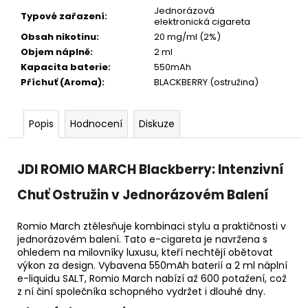
Jednorázová
Typové zařazení
:
elektronická cigareta
Obsah nikotinu
:
20 mg/ml (2%)
Objem náplně
:
2 ml
Kapacita baterie
:
550mAh
Příchuť (Aroma)
:
BLACKBERRY (ostružina)
Popis
Hodnocení
Diskuze
JDI ROMIO MARCH Blackberry: Intenzivní
Chuť Ostružin v Jednorázovém Balení
Romio March ztělesňuje kombinaci stylu a praktičnosti v
jednorázovém balení. Tato e-cigareta je navržena s
ohledem na milovníky luxusu, kteří nechtějí obětovat
výkon za design. Vybavena 550mAh baterií a 2 ml náplní
e-liquidu SALT, Romio March nabízí až 600 potažení, což
z ní činí společníka schopného vydržet i dlouhé dny.