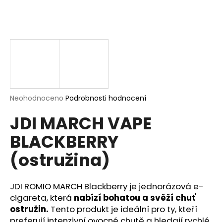
a
j
í
t
?
Průměrné
Neohodnoceno
Podrobnosti hodnocení
hodnocení
HLEDAT
JDI MARCH VAPE
produktu
je
BLACKBERRY
0,0
z
(ostružina)
5
D
hvězdiček.
o
p
JDI ROMIO MARCH Blackberry je jednorázová e-
o
cigareta, která
nabízí bohatou a svěží chuť
r
ostružin.
Tento produkt je ideální pro ty, kteří
u
preferují intenzivní ovocné chutě a hledají rychlé