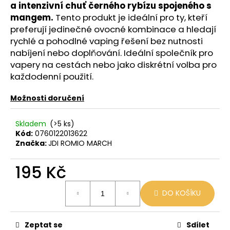
č
a intenzivní chuť černého rybízu spojeného s
u
mangem.
Tento produkt je ideální pro ty, kteří
j
preferují jedinečné ovocné kombinace a hledají
e
rychlé a pohodlné vaping řešení bez nutnosti
m
nabíjení nebo doplňování. Ideální společník pro
e
vapery na cestách nebo jako diskrétní volba pro
každodenní použití.
BLACK
BABOON
Možnosti doručení
-
BLACK
BERG
Skladem
(>5 ks)
16MG
Kód:
0760122013622
800
Značka:
JDI ROMIO MARCH
59
Kč
195 Kč
Původně:
169
Měrná
Kč
DO KOŠÍKU
cena:
Zeptat se
Sdílet