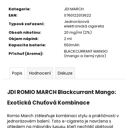
Kategorie
:
JDI MARCH
EAN
:
0760122013622
Jednorázová
Typové zařazení
:
elektronická cigareta
Obsah nikotinu
:
20 mg/ml (2%)
Objem náplně
:
2 ml
Kapacita baterie
:
550mAh
BLACKCURRANT MANGO
Příchuť (Aroma)
:
(mango a černý rybíz)
Popis
Hodnocení
Diskuze
JDI ROMIO MARCH Blackcurrant Mango:
Exotická Chuťová Kombinace
Romio March ztělesňuje kombinaci stylu a praktičnosti v
jednorázovém balení. Tato e-cigareta je navržena s
ohledem na milovníky luxusu, kteří nechtějí obětovat