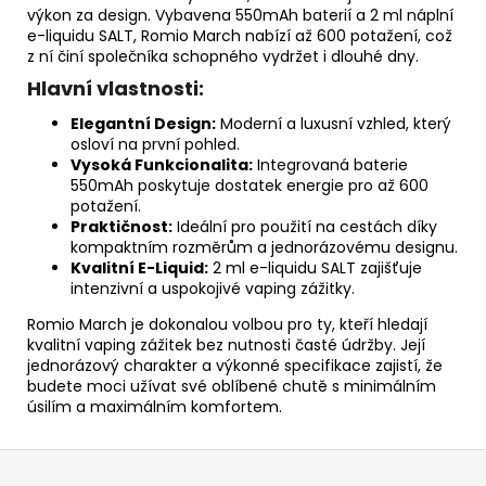
výkon za design. Vybavena 550mAh baterií a 2 ml náplní
e-liquidu SALT, Romio March nabízí až 600 potažení, což
z ní činí společníka schopného vydržet i dlouhé dny.
Hlavní vlastnosti:
Elegantní Design:
Moderní a luxusní vzhled, který
osloví na první pohled.
Vysoká Funkcionalita:
Integrovaná baterie
550mAh poskytuje dostatek energie pro až 600
potažení.
Praktičnost:
Ideální pro použití na cestách díky
kompaktním rozměrům a jednorázovému designu.
Kvalitní E-Liquid:
2 ml e-liquidu SALT zajišťuje
intenzivní a uspokojivé vaping zážitky.
Romio March je dokonalou volbou pro ty, kteří hledají
kvalitní vaping zážitek bez nutnosti časté údržby. Její
jednorázový charakter a výkonné specifikace zajistí, že
budete moci užívat své oblíbené chutě s minimálním
úsilím a maximálním komfortem.
Z