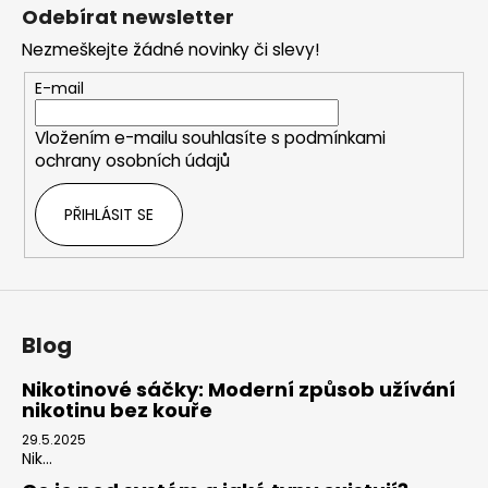
á
Odebírat newsletter
p
Nezmeškejte žádné novinky či slevy!
a
t
E-mail
í
Vložením e-mailu souhlasíte s
podmínkami
ochrany osobních údajů
PŘIHLÁSIT SE
Blog
Nikotinové sáčky: Moderní způsob užívání
nikotinu bez kouře
29.5.2025
Nik...