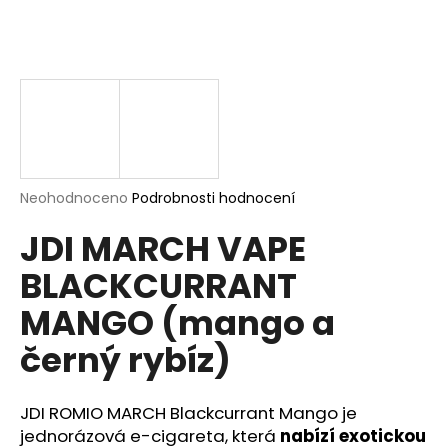
a
j
í
t
?
Průměrné
Neohodnoceno
Podrobnosti hodnocení
hodnocení
HLEDAT
JDI MARCH VAPE
produktu
je
BLACKCURRANT
0,0
z
MANGO (mango a
5
D
hvězdiček.
o
černý rybíz)
p
o
r
JDI ROMIO MARCH Blackcurrant Mango je
u
jednorázová e-cigareta, která
nabízí exotickou