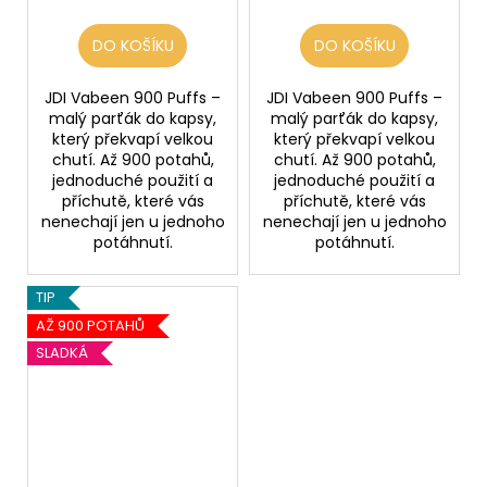
DO KOŠÍKU
DO KOŠÍKU
JDI Vabeen 900 Puffs –
JDI Vabeen 900 Puffs –
malý parťák do kapsy,
malý parťák do kapsy,
který překvapí velkou
který překvapí velkou
chutí. Až 900 potahů,
chutí. Až 900 potahů,
jednoduché použití a
jednoduché použití a
příchutě, které vás
příchutě, které vás
nenechají jen u jednoho
nenechají jen u jednoho
potáhnutí.
potáhnutí.
TIP
AŽ 900 POTAHŮ
SLADKÁ