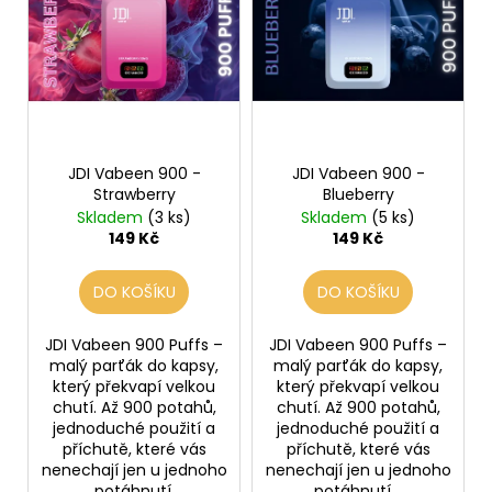
d
č
i
u
u
s
j
k
p
e
t
r
m
ů
e
o
d
JDI Vabeen 900 -
JDI Vabeen 900 -
u
LIO
Strawberry
Blueberry
POD
k
Skladem
(3 ks)
Skladem
(5 ks)
STRAWBERRY
t
149 Kč
149 Kč
ICE
ů
59
Kč
DO KOŠÍKU
DO KOŠÍKU
Původně:
99
JDI Vabeen 900 Puffs –
JDI Vabeen 900 Puffs –
Kč
malý parťák do kapsy,
malý parťák do kapsy,
který překvapí velkou
který překvapí velkou
chutí. Až 900 potahů,
chutí. Až 900 potahů,
jednoduché použití a
jednoduché použití a
příchutě, které vás
příchutě, které vás
nenechají jen u jednoho
nenechají jen u jednoho
potáhnutí.
potáhnutí.