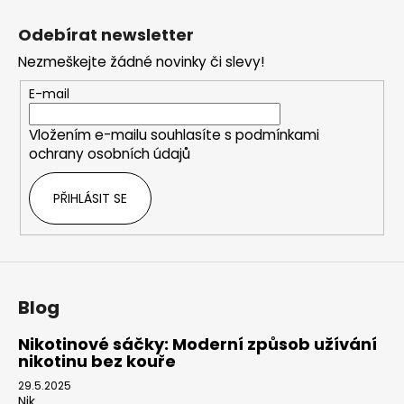
Z
l
á
á
Odebírat newsletter
d
p
a
Nezmeškejte žádné novinky či slevy!
a
c
t
E-mail
í
í
p
Vložením e-mailu souhlasíte s
podmínkami
r
ochrany osobních údajů
v
k
PŘIHLÁSIT SE
y
v
ý
p
i
s
Blog
u
Nikotinové sáčky: Moderní způsob užívání
nikotinu bez kouře
29.5.2025
Nik...