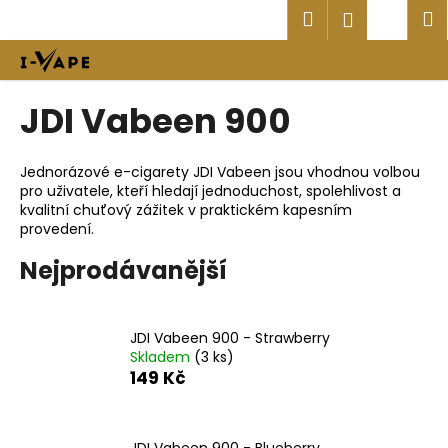
K
Přejít
Hledat
Náku
M
Přihlášen
na
o
obsah
Zpět
Zpět
košík
š
í
C
JDI Vabeen 900
k
o
p
Jednorázové e-cigarety JDI Vabeen jsou vhodnou volbou
o
pro uživatele, kteří hledají jednoduchost, spolehlivost a
t
kvalitní chuťový zážitek v praktickém kapesním
provedení.
ř
e
Nejprodávanější
b
u
j
JDI Vabeen 900 - Strawberry
Skladem
(3 ks)
e
149 Kč
t
e
n
JDI Vabeen 900 - Blueberry