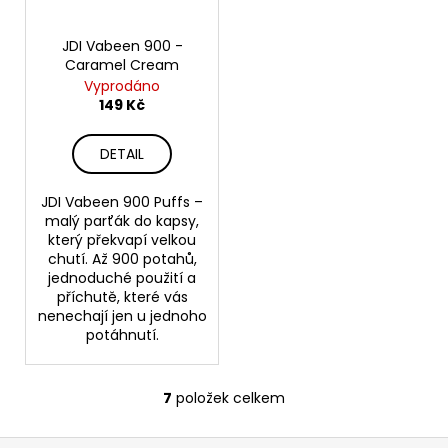
JDI Vabeen 900 -
Caramel Cream
Vyprodáno
149 Kč
DETAIL
JDI Vabeen 900 Puffs –
malý parťák do kapsy,
který překvapí velkou
chutí. Až 900 potahů,
jednoduché použití a
příchutě, které vás
nenechají jen u jednoho
potáhnutí.
7
položek celkem
O
v