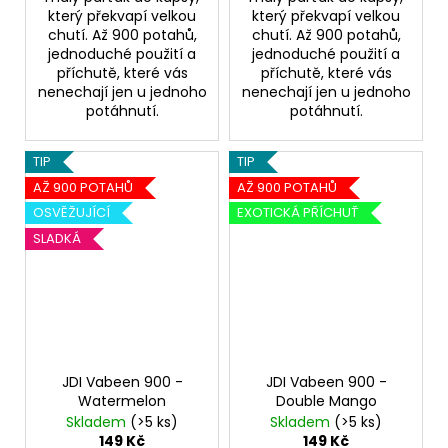
který překvapí velkou
který překvapí velkou
chutí. Až 900 potahů,
chutí. Až 900 potahů,
jednoduché použití a
jednoduché použití a
příchutě, které vás
příchutě, které vás
nenechají jen u jednoho
nenechají jen u jednoho
potáhnutí.
potáhnutí.
TIP
TIP
AŽ 900 POTAHŮ
AŽ 900 POTAHŮ
OSVĚŽUJÍCÍ
EXOTICKÁ PŘÍCHUŤ
SLADKÁ
JDI Vabeen 900 -
JDI Vabeen 900 -
Watermelon
Double Mango
Skladem
(>5 ks)
Skladem
(>5 ks)
149 Kč
149 Kč