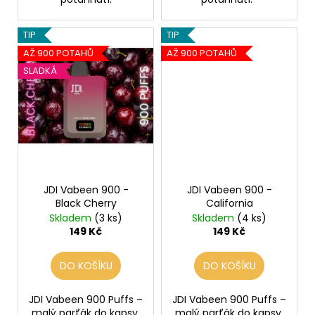
TIP
TIP
AŽ 900 POTAHŮ
AŽ 900 POTAHŮ
SLADKÁ
JDI Vabeen 900 -
JDI Vabeen 900 -
Black Cherry
California
Skladem
(3 ks)
Skladem
(4 ks)
149 Kč
149 Kč
DO KOŠÍKU
DO KOŠÍKU
JDI Vabeen 900 Puffs –
JDI Vabeen 900 Puffs –
malý parťák do kapsy,
malý parťák do kapsy,