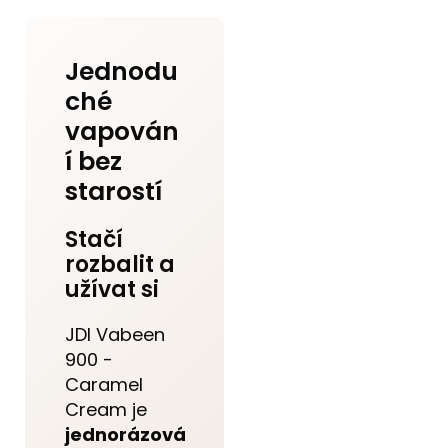
Jednodu
ché
vapován
í bez
starostí
Stačí
rozbalit a
užívat si
JDI Vabeen
900 -
Caramel
Cream je
jednorázová