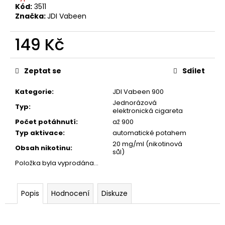
č
Kód:
3511
u
Značka:
JDI Vabeen
j
e
149 Kč
m
e
Měrná
cena:
Zeptat se
Sdílet
VENIX
Kategorie
:
JDI Vabeen 900
X2
COLA-
Jednorázová
Typ
:
elektronická cigareta
X
Počet potáhnutí
:
až 900
79
Typ aktivace
:
automatické potahem
Kč
Původně:
20 mg/ml (nikotinová
Obsah nikotinu
:
169
sůl)
Kč
Položka byla vyprodána…
Popis
Hodnocení
Diskuze