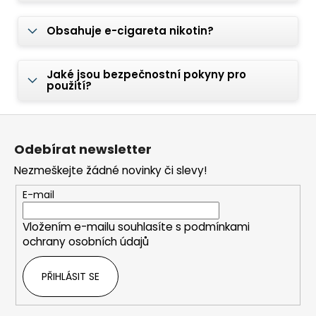
Obsahuje e-cigareta nikotin?
Jaké jsou bezpečnostní pokyny pro
použití?
Z
á
Odebírat newsletter
p
Nezmeškejte žádné novinky či slevy!
a
t
E-mail
í
Vložením e-mailu souhlasíte s
podmínkami
ochrany osobních údajů
PŘIHLÁSIT SE