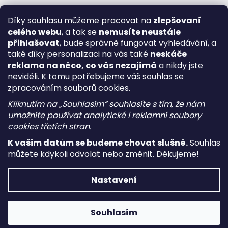
Díky souhlasu můžeme pracovat na
zlepšovaní
celého webu
, a tak se
nemusíte neustále
přihlašovat
, bude správně fungovat vyhledávání, a
také díky personalizaci na vás také
neskáče
reklama na něco, co vás nezajímá
a nikdy jste
neviděli. K tomu potřebujeme váš souhlas se
zpracováním souborů cookies.
Kliknutím na „Souhlasím“ souhlasíte s tím, že nám
umožníte používat analytické i reklamní soubory
cookies třetích stran.
K vašim datům se budeme chovat slušně.
Souhlas
můžete kdykoli odvolat nebo změnit. Děkujeme!
Vytvořil Shoptet
Nastavení
Copyright 2026
i-vape
. Všechna práva vyhrazena.
Upravit
nastavení cookies
Souhlasím