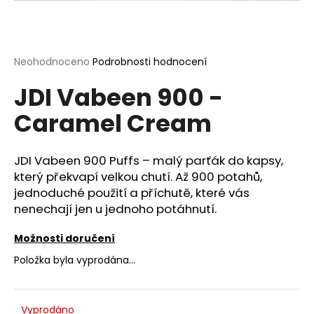
a
j
í
Průměrné
Neohodnoceno
Podrobnosti hodnocení
t
hodnocení
?
JDI Vabeen 900 -
produktu
je
Caramel Cream
0,0
z
5
hvězdiček.
JDI Vabeen 900 Puffs – malý parťák do kapsy,
HLEDAT
který překvapí velkou chutí. Až 900 potahů,
jednoduché použití a příchutě, které vás
nenechají jen u jednoho potáhnutí.
D
o
Možnosti doručení
p
Položka byla vyprodána…
o
r
u
Vyprodáno