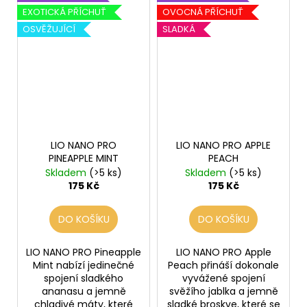
EXOTICKÁ PŘÍCHUŤ
OVOCNÁ PŘÍCHUŤ
OSVĚŽUJÍCÍ
SLADKÁ
LIO NANO PRO
LIO NANO PRO APPLE
PINEAPPLE MINT
PEACH
Skladem
(>5 ks)
Skladem
(>5 ks)
175 Kč
175 Kč
DO KOŠÍKU
DO KOŠÍKU
LIO NANO PRO Pineapple
LIO NANO PRO Apple
Mint nabízí jedinečné
Peach přináší dokonale
spojení sladkého
vyvážené spojení
ananasu a jemně
svěžího jablka a jemně
chladivé máty, které
sladké broskve, které se