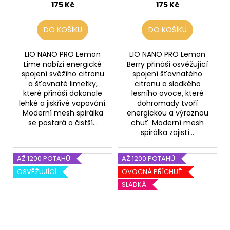
175 Kč
175 Kč
DO KOŠÍKU
DO KOŠÍKU
LIO NANO PRO Lemon
LIO NANO PRO Lemon
Lime nabízí energické
Berry přináší osvěžující
spojení svěžího citronu
spojení šťavnatého
a šťavnaté limetky,
citronu a sladkého
které přináší dokonale
lesního ovoce, které
lehké a jiskřivé vapování.
dohromady tvoří
Moderní mesh spirálka
energickou a výraznou
se postará o čistší...
chuť. Moderní mesh
spirálka zajistí...
AŽ 1200 POTAHŮ
AŽ 1200 POTAHŮ
OSVĚŽUJÍCÍ
OVOCNÁ PŘÍCHUŤ
SLADKÁ