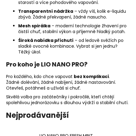
starostí a více pohodového vapování.
a
Transparentní nádržka
– vždy víš, kolik e-liquidu
j
zbývá. Žádné překvapení, žádné nasucho.
í
Mesh spirálka
– moderní technologie žhavení pro
t
čistší chuť, stabilní výkon a příjemně hladký potah.
?
Široká nabídka příchutí
– od ledově svěžích po
sladké ovocné kombinace. Vybrat si jen jednu?
Těžký úkol.
Pro koho je LIO NANO PRO?
HLEDAT
Pro každého, kdo chce vapovat
bez komplikací
.
Žádné dolévání, žádné nabíjení, žádné nastavování.
Otevřeš, potáhneš a užíváš si chuť.
D
Skvělá volba pro začátečníky i pokročilé, kteří chtějí
o
spolehlivou jednorázovku s dlouhou výdrží a stabilní chutí.
p
Nejprodávanější
o
r
u
LIO NANO PRO FRESH MINT