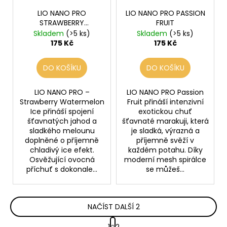
LIO NANO PRO
LIO NANO PRO PASSION
STRAWBERRY
FRUIT
WATERMELON ICE
Skladem
(>5 ks)
Skladem
(>5 ks)
175 Kč
175 Kč
DO KOŠÍKU
DO KOŠÍKU
LIO NANO PRO –
LIO NANO PRO Passion
Strawberry Watermelon
Fruit přináší intenzivní
Ice přináší spojení
exotickou chuť
šťavnatých jahod a
šťavnaté marakuji, která
sladkého melounu
je sladká, výrazná a
doplněné o příjemně
příjemně svěží v
chladivý ice efekt.
každém potahu. Díky
Osvěžující ovocná
moderní mesh spirálce
příchuť s dokonale...
se můžeš...
NAČÍST DALŠÍ 2
S