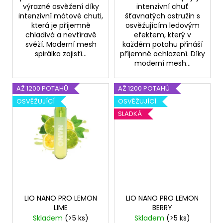
výrazné osvěžení díky
intenzivní chuť
intenzivní mátové chuti,
šťavnatých ostružin s
která je příjemně
osvěžujícím ledovým
chladivá a nevtíravě
efektem, který v
svěží. Moderní mesh
každém potahu přináší
spirálka zajistí...
příjemné ochlazení. Díky
moderní mesh...
AŽ 1200 POTAHŮ
AŽ 1200 POTAHŮ
OSVĚŽUJÍCÍ
OSVĚŽUJÍCÍ
SLADKÁ
LIO NANO PRO LEMON
LIO NANO PRO LEMON
LIME
BERRY
Skladem
(>5 ks)
Skladem
(>5 ks)