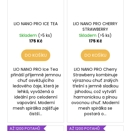
LIO NANO PRO ICE TEA
LIO NANO PRO CHERRY
STRAWBERRY
Skladem
(>5 ks)
Skladem
(>5 ks)
175 Kč
175 Kč
DO KOŠÍKU
DO KOŠÍKU
LIO NANO PRO Ice Tea
LIO NANO PRO Cherry
přináší příjemně jemnou
Strawberry kombinuje
chuť osvěžujícího
výraznou chuť zralých
ledového čaje, která je
třešní s jemně sladkou
lehká, vyvážená a
jahodou, což vytváří
ideální pro celodenní
harmonickou a plnou
vapování. Moderní
ovocnou chuť. Moderní
mesh spirálka zajišťuje
mesh spirálka se
čistší...
postará o...
AŽ 1200 POTAHŮ
AŽ 1200 POTAHŮ