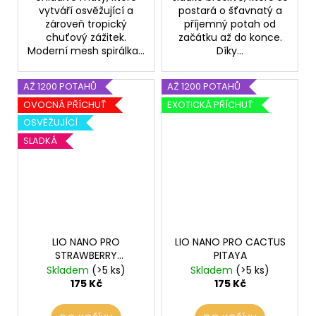
vytváří osvěžující a
postará o šťavnatý a
zároveň tropický
příjemný potah od
chuťový zážitek.
začátku až do konce.
Moderní mesh spirálka...
Díky...
AŽ 1200 POTAHŮ
AŽ 1200 POTAHŮ
OVOCNÁ PŘÍCHUŤ
EXOTICKÁ PŘÍCHUŤ
OSVĚŽUJÍCÍ
SLADKÁ
LIO NANO PRO
LIO NANO PRO CACTUS
STRAWBERRY
PITAYA
GRAPEFRUIT
Skladem
(>5 ks)
Skladem
(>5 ks)
175 Kč
175 Kč