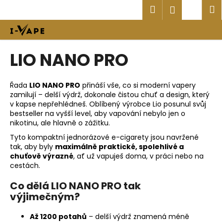
K
Přejít
Hledat
Náku
M
Přihlášen
na
o
obsah
Zpět
Zpět
košík
š
í
C
LIO NANO PRO
k
o
p
Řada
LIO NANO PRO
přináší vše, co si moderní vapery
o
zamilují – delší výdrž, dokonale čistou chuť a design, který
t
v kapse nepřehlédneš. Oblíbený výrobce Lio posunul svůj
bestseller na vyšší level, aby vapování nebylo jen o
ř
nikotinu, ale hlavně o zážitku.
e
Tyto kompaktní jednorázové e-cigarety jsou navržené
b
tak, aby byly
maximálně praktické, spolehlivé a
u
chuťově výrazné
, ať už vapuješ doma, v práci nebo na
cestách.
j
e
Co dělá LIO NANO PRO tak
t
výjimečným?
e
Až 1200 potahů
– delší výdrž znamená méně
n