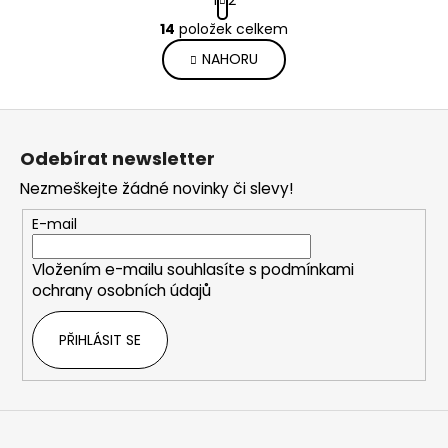
1
2
t
O
r
14
položek celkem
v
á
NAHORU
l
n
k
á
o
d
Z
v
a
á
á
c
Odebírat newsletter
n
p
í
í
Nezmeškejte žádné novinky či slevy!
p
a
r
t
E-mail
v
í
k
Vložením e-mailu souhlasíte s
podmínkami
y
ochrany osobních údajů
v
ý
PŘIHLÁSIT SE
p
i
s
u