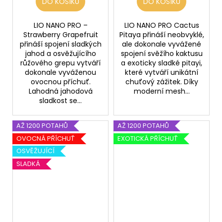
DO KOŠÍKU
DO KOŠÍKU
LIO NANO PRO –
LIO NANO PRO Cactus
Strawberry Grapefruit
Pitaya přináší neobvyklé,
přináší spojení sladkých
ale dokonale vyvážené
jahod a osvěžujícího
spojení svěžího kaktusu
růžového grepu vytváří
a exoticky sladké pitayi,
dokonale vyváženou
které vytváří unikátní
ovocnou příchuť.
chuťový zážitek. Díky
Lahodná jahodová
moderní mesh...
sladkost se...
AŽ 1200 POTAHŮ
AŽ 1200 POTAHŮ
OVOCNÁ PŘÍCHUŤ
EXOTICKÁ PŘÍCHUŤ
OSVĚŽUJÍCÍ
SLADKÁ