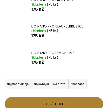
č
Skladem
(>5 ks)
u
175 Kč
j
e
m
LIO NANO PRO BLACKBERRIES ICE
e
Skladem
(>5 ks)
175 Kč
BLACK
BABOON
-
LIO NANO PRO LEMON LIME
BLACK
Skladem
(>5 ks)
BERG
16MG
175 Kč
800
59
Kč
Ř
Původně:
a
169
Nejprodávanější
Nejlevnější
Nejdražší
Abecedně
Kč
z
e
n
OTEVŘÍT FILTR