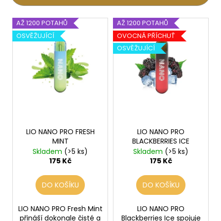
í
p
V
AŽ 1200 POTAHŮ
AŽ 1200 POTAHŮ
r
ý
OSVĚŽUJÍCÍ
OVOCNÁ PŘÍCHUŤ
o
p
OSVĚŽUJÍCÍ
d
i
u
s
k
p
t
r
ů
o
d
LIO NANO PRO FRESH
LIO NANO PRO
u
MINT
BLACKBERRIES ICE
k
Skladem
(>5 ks)
Skladem
(>5 ks)
t
175 Kč
175 Kč
ů
DO KOŠÍKU
DO KOŠÍKU
LIO NANO PRO Fresh Mint
LIO NANO PRO
přináší dokonale čisté a
Blackberries Ice spojuje