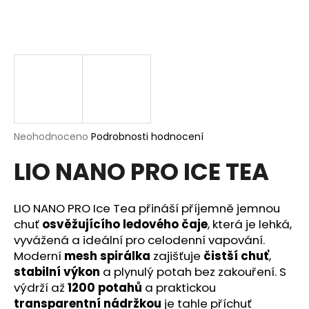
a
j
í
t
?
Průměrné
Neohodnoceno
Podrobnosti hodnocení
hodnocení
HLEDAT
LIO NANO PRO ICE TEA
produktu
je
0,0
z
LIO NANO PRO Ice Tea přináší příjemně jemnou
5
D
chuť
osvěžujícího ledového čaje
, která je lehká,
hvězdiček.
o
vyvážená a ideální pro celodenní vapování.
p
Moderní
mesh spirálka
zajišťuje
čistší chuť
,
o
stabilní výkon
a plynulý potah bez zakouření. S
r
výdrží až
1200 potahů
a praktickou
u
transparentní nádržkou
je tahle příchuť