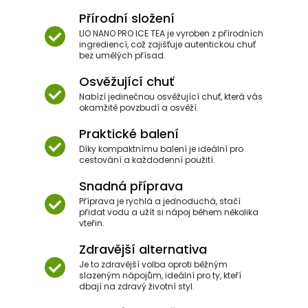
Přírodní složení
LIO NANO PRO ICE TEA je vyroben z přírodních
ingrediencí, což zajišťuje autentickou chuť
bez umělých přísad.
Osvěžující chuť
Nabízí jedinečnou osvěžující chuť, která vás
okamžitě povzbudí a osvěží.
Praktické balení
Díky kompaktnímu balení je ideální pro
cestování a každodenní použití.
Snadná příprava
Příprava je rychlá a jednoduchá, stačí
přidat vodu a užít si nápoj během několika
vteřin.
Zdravější alternativa
Je to zdravější volba oproti běžným
slazeným nápojům, ideální pro ty, kteří
dbají na zdravý životní styl.