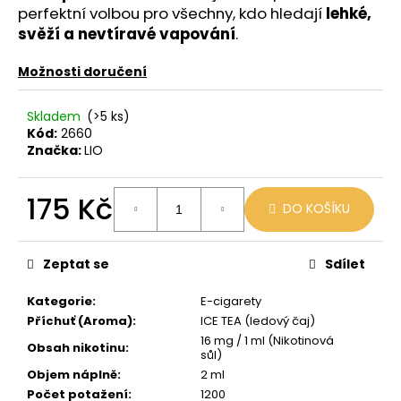
č
perfektní volbou pro všechny, kdo hledají
lehké,
u
svěží a nevtíravé vapování
.
j
e
Možnosti doručení
m
e
Skladem
(>5 ks)
Kód:
2660
Značka:
LIO
JDI
GRAPE
ROMIO
175 Kč
POD
DO KOŠÍKU
20MG
Měrná
89
cena:
Kč
Zeptat se
Sdílet
Původně:
109
Kč
Kategorie
:
E-cigarety
Příchuť (Aroma)
:
ICE TEA (ledový čaj)
16 mg / 1 ml (Nikotinová
Obsah nikotinu
:
sůl)
Objem náplně
:
2 ml
Počet potažení
:
1200