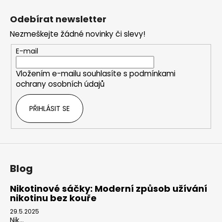
Z
á
Odebírat newsletter
p
Nezmeškejte žádné novinky či slevy!
a
t
E-mail
í
Vložením e-mailu souhlasíte s
podmínkami
ochrany osobních údajů
PŘIHLÁSIT SE
Blog
Nikotinové sáčky: Moderní způsob užívání
nikotinu bez kouře
29.5.2025
Nik...