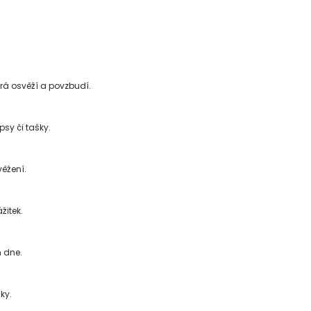
erá osvěží a povzbudí.
sy či tašky.
věžení.
žitek.
m dne.
ky.