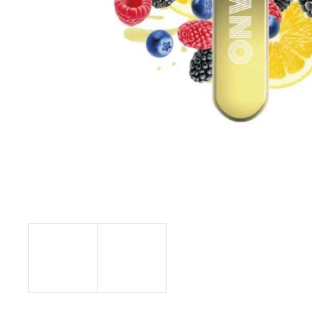
VENIX PRO CAPPUCINO-X
79 Kč
Původně:
169 Kč