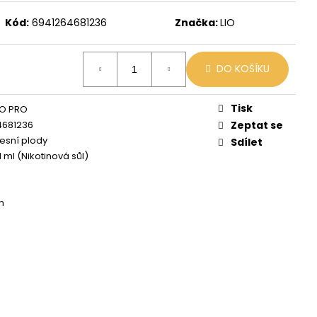
 MIX
Kód:
6941264681236
Značka:
LIO
DO KOŠÍKU
Tisk
NO PRO
4681236
Zeptat se
Lesní plody
Sdílet
1 ml (Nikotinová sůl)
h