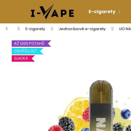
K
Přejít
na
o
E-cigarety
obsah
Zpět
Zpět
š
do
do
í
Domů
E-cigarety
Jednorázové e-cigarety
LIO N
k
obchodu
obchodu
AŽ 1200 POTAHŮ
OSVĚŽUJÍCÍ
SLADKÁ