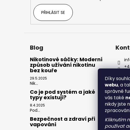
PŘIHLÁSIT SE
Blog
Kont
Nikotinové sáčky: Moderní
inf
způsob užívání nikotinu
+4
bez kouře
Díky souh
29.5.2025
Nik...
webu
, a t
správně fu
Co je pod systém a jaké
typy existují?
vás také
n
nikdy jste 
8.4.2025
zpracován
Pod...
Bezpečnost a zdraví při
Kliknutím 
vapování
používat an