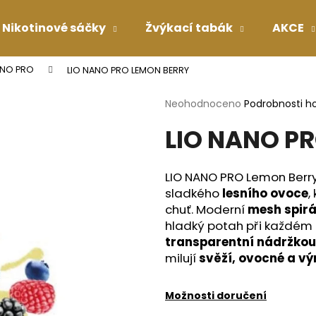
Nikotinové sáčky
Žvýkací tabák
AKCE
ANO PRO
LIO NANO PRO LEMON BERRY
Co potřebujete najít?
Průměrné
Neohodnoceno
Podrobnosti h
hodnocení
LIO NANO P
produktu
HLEDAT
je
0,0
z
LIO NANO PRO Lemon Berry 
5
Doporučujeme
sladkého
lesního ovoce
,
hvězdiček.
chuť. Moderní
mesh spirá
hladký potah při každém p
transparentní nádržkou
milují
svěží, ovocné a v
Možnosti doručení