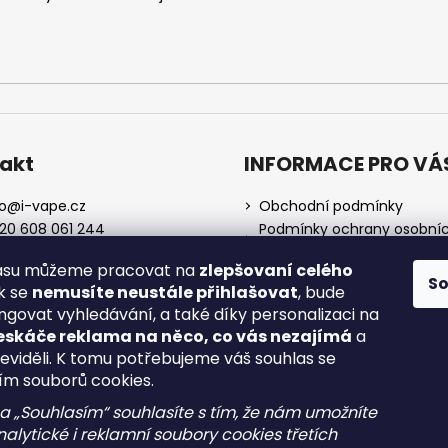
akt
INFORMACE PRO VÁ
o
@
i-vape.cz
Obchodní podmínky
20 608 061 244
Podmínky ochrany osobní
údajů
lasu můžeme pracovat na
zlepšovaní celého
O nás
S
ak se
nemusíte neustále přihlašovat
, bude
Doprava a platba
ngovat vyhledávání, a také díky personalizaci na
Zrušení objednávky
eskáče reklama na něco, co vás nezajímá
a
Reklamace a vrácení zboží
neviděli. K tomu potřebujeme váš souhlas se
Spotřební daň
ím souborů cookies.
na „Souhlasím“ souhlasíte s tím, že nám umožníte
alytické i reklamní soubory cookies třetích