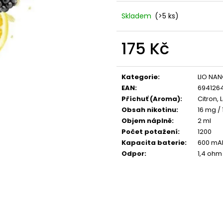
VENIX X2 COLA-X
LIO POD SUMMER
79 Kč
59 Kč
Skladem
(>5 ks)
Původně:
169 Kč
Původně:
99 Kč
175 Kč
Měrná
cena:
Kategorie
:
LIO NA
EAN
:
694126
Příchuť (Aroma)
:
Citron, 
Obsah nikotinu
:
16 mg / 
Objem náplně
:
2 ml
Počet potažení
:
1200
Kapacita baterie
:
600 mA
Odpor
:
1,4 ohm