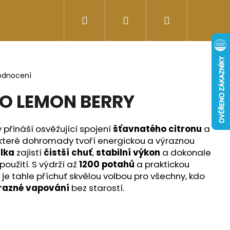
Hledat
Přihlášení
Nákupní
Doplňky stravy
Energy-kofeinové produk
košík
odnocení
RO LEMON BERRY
přináší osvěžující spojení
šťavnatého citronu
a
 které dohromady tvoří energickou a výraznou
lka
zajistí
čistší chuť
,
stabilní výkon
a dokonale
oužití. S výdrží až
1200 potahů
a praktickou
je tahle příchuť skvělou volbou pro všechny, kdo
ýrazné vapování
bez starostí.
Následující