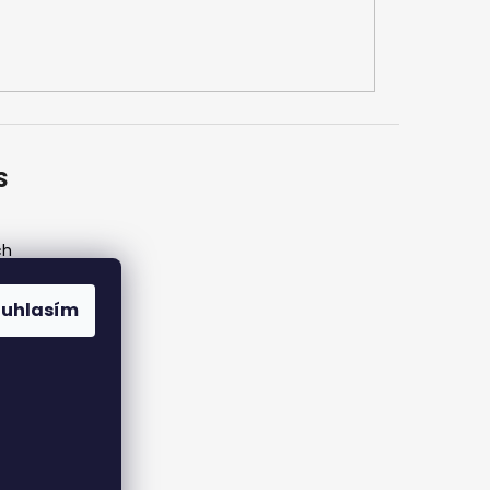
S
ch
ouhlasím