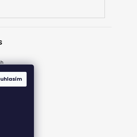
S
ch
ouhlasím