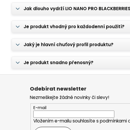
Jak dlouho vydrží LIO NANO PRO BLACKBERRIES
Je produkt vhodný pro každodenní použití?
Jaký je hlavní chuťový profil produktu?
Je produkt snadno přenosný?
Z
á
Odebírat newsletter
p
Nezmeškejte žádné novinky či slevy!
a
t
E-mail
í
Vložením e-mailu souhlasíte s
podmínkami o