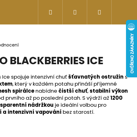
Hledat
Přihlášení
Nákupní
Doplňky stravy
Energy-kofeinové produk
košík
odnocení
O BLACKBERRIES ICE
 Ice spojuje intenzivní chuť
šťavnatých ostružin
s
ektem
, který v každém potahu přináší příjemné
esh spirálce
nabídne
čistší chuť
,
stabilní výkon
d prvního až po poslední potah. S výdrží až
1200
sparentní nádržkou
je ideální volbou pro
í a intenzivní vapování
bez starostí.
Následující