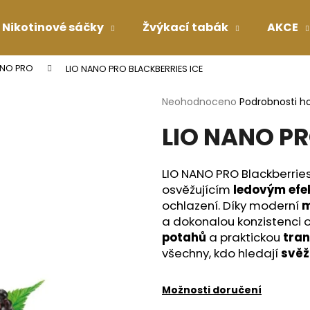
Nikotinové sáčky
Žvýkací tabák
AKCE
ANO PRO
LIO NANO PRO BLACKBERRIES ICE
Co potřebujete najít?
Průměrné
Neohodnoceno
Podrobnosti h
hodnocení
LIO NANO PR
produktu
HLEDAT
je
0,0
z
LIO NANO PRO Blackberries
5
Doporučujeme
osvěžujícím
ledovým ef
hvězdiček.
ochlazení. Díky moderní
m
a dokonalou konzistenci o
potahů
a praktickou
tran
všechny, kdo hledají
svěž
Možnosti doručení