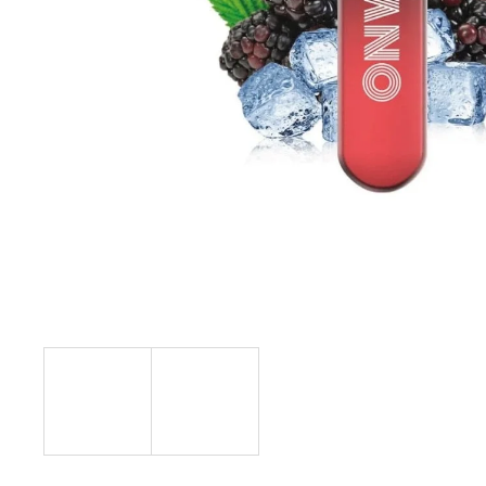
VENIX PRO CAPPUCINO-X
79 Kč
Původně:
169 Kč