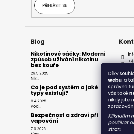
PŘIHLÁSIT SE
Blog
Kont
Nikotinové sáčky: Moderní
inf
způsob užívání nikotinu
+4
bez kouře
Díky souh
29.5.2025
Nik...
webu
, a t
správně fu
Co je pod systém a jaké
typy existují?
vás také
n
nikdy jste 
8.4.2025
zpracován
Pod...
Bezpečnost a zdraví při
Kliknutím 
vapování
používat an
stran.
7.9.2023
Vap...