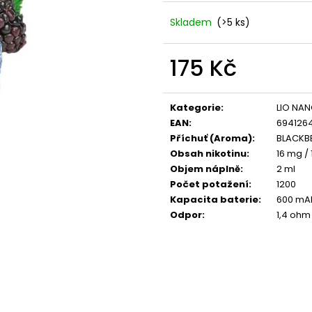
VENIX X2 COLA-X
LIO POD SUMMER
79 Kč
59 Kč
Skladem
(>5 ks)
Původně:
169 Kč
Původně:
99 Kč
175 Kč
Měrná
cena:
Kategorie
:
LIO NA
EAN
:
694126
Příchuť (Aroma)
:
BLACKBE
Obsah nikotinu
:
16 mg / 
Objem náplně
:
2 ml
Počet potažení
:
1200
Kapacita baterie
:
600 mA
Odpor
:
1,4 ohm