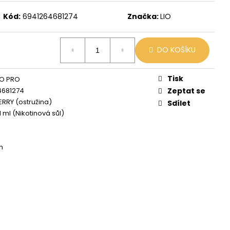
 MIX
Kód:
6941264681274
Značka:
LIO
DO KOŠÍKU
Tisk
NO PRO
4681274
Zeptat se
RRY (ostružina)
Sdílet
1 ml (Nikotinová sůl)
h