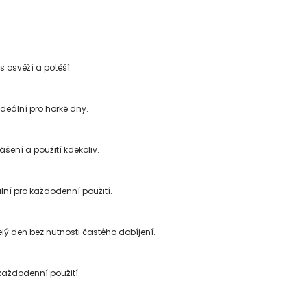
s osvěží a potěší.
 ideální pro horké dny.
ení a použití kdekoliv.
lní pro každodenní použití.
elý den bez nutnosti častého dobíjení.
 každodenní použití.