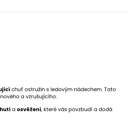
jící
chuť ostružin s ledovým nádechem. Tato
 nového a vzrušujícího.
hutí
a
osvěžení
, které vás povzbudí a dodá