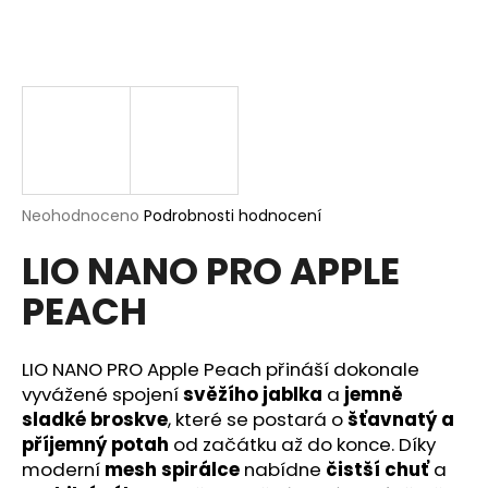
a
j
í
t
?
Průměrné
Neohodnoceno
Podrobnosti hodnocení
hodnocení
HLEDAT
LIO NANO PRO APPLE
produktu
je
PEACH
0,0
z
5
D
hvězdiček.
LIO NANO PRO Apple Peach přináší dokonale
o
p
vyvážené spojení
svěžího jablka
a
jemně
o
sladké broskve
, které se postará o
šťavnatý a
r
příjemný potah
od začátku až do konce. Díky
u
moderní
mesh spirálce
nabídne
čistší chuť
a