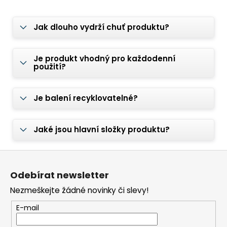
Jak dlouho vydrží chuť produktu?
Je produkt vhodný pro každodenní
použití?
Je balení recyklovatelné?
Jaké jsou hlavní složky produktu?
Z
á
Odebírat newsletter
p
Nezmeškejte žádné novinky či slevy!
a
t
E-mail
í