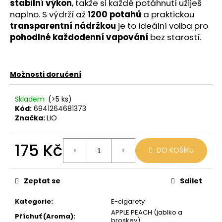
č
stabilní výkon
, takže si každé potáhnutí užiješ
u
naplno. S výdrží až
1200 potahů
a praktickou
j
transparentní nádržkou
je to ideální volba pro
e
pohodlné každodenní vapování
bez starostí.
m
e
Možnosti doručení
JDI
GRAPE
Skladem
(>5 ks)
ROMIO
Kód:
6941264681373
POD
Značka:
LIO
20MG
89
Kč
175 Kč
Původně:
DO KOŠÍKU
109
Měrná
Kč
cena:
Zeptat se
Sdílet
Kategorie
:
E-cigarety
APPLE PEACH (jablko a
Příchuť (Aroma)
:
broskev)