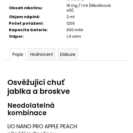
16 mg / 1 ml (Nikotinová
Obsah nikotinu
:
sůl)
Objem náplně
:
2 ml
Počet potažení
:
1200
Kapacita baterie
:
600 mAh
Odpor
:
1,4 ohm
Popis
Hodnocení
Diskuze
Osvěžující chuť
jablka a broskve
Neodolatelná
kombinace
LIO NANO PRO APPLE PEACH