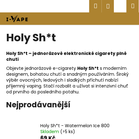
K
Přejít
Hledat
Náku
M
Přihlášen
na
o
obsah
Zpět
Zpět
košík
š
í
C
Holy Sh*t
k
o
p
Holy Sh*t – jednorázové elektronické cigarety plné
o
chuti
t
Objevte jednorázové e-cigarety
Holy Sh*t
s moderním
ř
designem, bohatou chutí a snadným používáním. Široký
výběr ovocných, ledových i sladkých příchutí nabízí
e
příjemný vaping. Stačí rozbalit a užívat si intenzivní chuť
b
od prvního do posledního potahu.
u
Nejprodávanější
j
e
t
Holy Sh*t - Watermelon Ice 800
e
Skladem
(>5 ks)
n
69 Kč