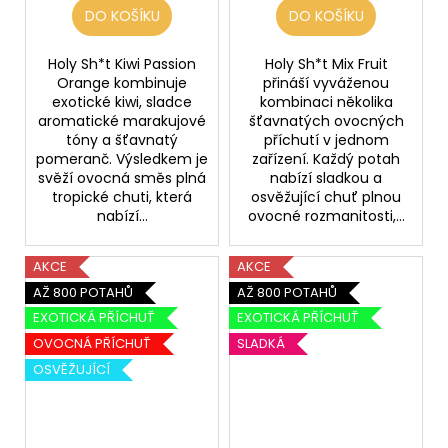
DO KOŠÍKU
DO KOŠÍKU
Holy Sh*t Kiwi Passion
Holy Sh*t Mix Fruit
Orange kombinuje
přináší vyváženou
exotické kiwi, sladce
kombinaci několika
aromatické marakujové
šťavnatých ovocných
tóny a šťavnatý
příchutí v jednom
pomeranč. Výsledkem je
zařízení. Každý potah
svěží ovocná směs plná
nabízí sladkou a
tropické chuti, která
osvěžující chuť plnou
nabízí...
ovocné rozmanitosti,...
AKCE
AKCE
AŽ 800 POTAHŮ
AŽ 800 POTAHŮ
EXOTICKÁ PŘÍCHUŤ
EXOTICKÁ PŘÍCHUŤ
OVOCNÁ PŘÍCHUŤ
SLADKÁ
OSVĚŽUJÍCÍ