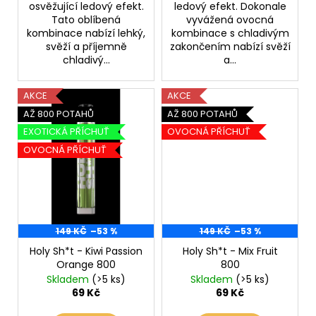
osvěžující ledový efekt.
ledový efekt. Dokonale
Tato oblíbená
vyvážená ovocná
kombinace nabízí lehký,
kombinace s chladivým
svěží a příjemně
zakončením nabízí svěží
chladivý...
a...
AKCE
AKCE
AŽ 800 POTAHŮ
AŽ 800 POTAHŮ
EXOTICKÁ PŘÍCHUŤ
OVOCNÁ PŘÍCHUŤ
OVOCNÁ PŘÍCHUŤ
149 KČ
–53 %
149 KČ
–53 %
Holy Sh*t - Kiwi Passion
Holy Sh*t - Mix Fruit
Orange 800
800
Skladem
(>5 ks)
Skladem
(>5 ks)
69 Kč
69 Kč