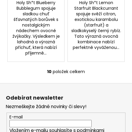
Holy Sh*t Blueberry
Holy Sh*t Lemon
Bubblegum spojuje
Starfruit Blackcurrant
sladkou chuť
spojuje svěží citron,
šťavnatých borůvek s
exotickou karambolu
nostalgickým
(starfruit) a
nádechem ovocné
sladkokyselý černý rybíz.
žvýkačky. Výsledkem je
Tato výrazná ovocná
lahodná a výrazná
kombinace nabízí
příchuť, která nabízí
perfektně vyváženou...
příjemně...
10
položek celkem
O
v
Z
l
á
á
Odebírat newsletter
d
p
a
Nezmeškejte žádné novinky či slevy!
a
c
t
E-mail
í
í
p
Vložením e-mailu souhlasíte s
podmínkami