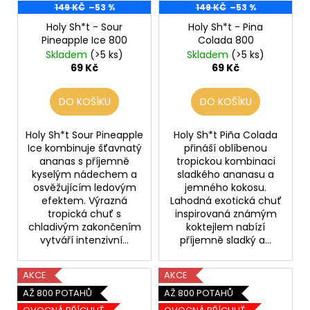
149 KČ
–53 %
149 KČ
–53 %
Holy Sh*t - Sour
Holy Sh*t - Pina
Pineapple Ice 800
Colada 800
Skladem
(>5 ks)
Skladem
(>5 ks)
69 Kč
69 Kč
DO KOŠÍKU
DO KOŠÍKU
Holy Sh*t Sour Pineapple
Holy Sh*t Piña Colada
Ice kombinuje šťavnatý
přináší oblíbenou
ananas s příjemně
tropickou kombinaci
kyselým nádechem a
sladkého ananasu a
osvěžujícím ledovým
jemného kokosu.
efektem. Výrazná
Lahodná exotická chuť
tropická chuť s
inspirovaná známým
chladivým zakončením
koktejlem nabízí
vytváří intenzivní...
příjemně sladký a...
AKCE
AKCE
AŽ 800 POTAHŮ
AŽ 800 POTAHŮ