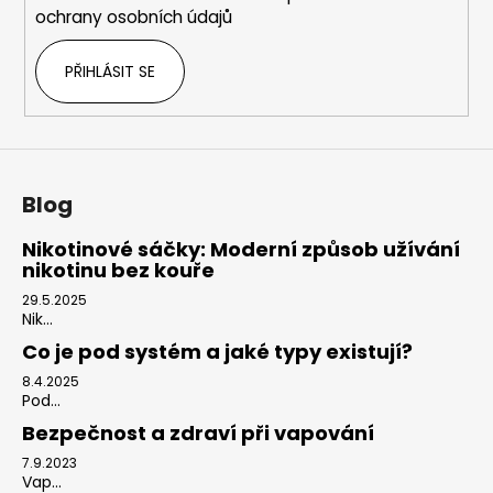
r
ochrany osobních údajů
v
k
PŘIHLÁSIT SE
y
v
ý
p
i
s
Blog
u
Nikotinové sáčky: Moderní způsob užívání
nikotinu bez kouře
29.5.2025
Nik...
Co je pod systém a jaké typy existují?
8.4.2025
Pod...
Bezpečnost a zdraví při vapování
7.9.2023
Vap...