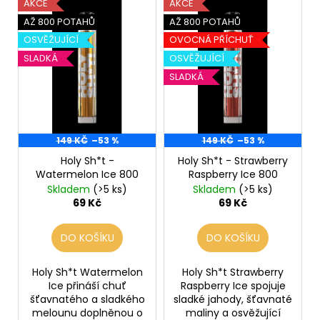
V
č
AKCE
AKCE
r
ý
u
AŽ 800 POTAHŮ
AŽ 800 POTAHŮ
o
j
p
OSVĚŽUJÍCÍ
OVOCNÁ PŘÍCHUŤ
d
e
i
SLADKÁ
OSVĚŽUJÍCÍ
m
u
s
SLADKÁ
e
k
p
t
r
ů
LIO
o
POD
149 KČ
–53 %
149 KČ
–53 %
d
CUBA
LIBRE
Holy Sh*t -
Holy Sh*t - Strawberry
u
Watermelon Ice 800
Raspberry Ice 800
59
k
Kč
Skladem
(>5 ks)
Skladem
(>5 ks)
t
Původně:
69 Kč
69 Kč
99
ů
Kč
DO KOŠÍKU
DO KOŠÍKU
Holy Sh*t Watermelon
Holy Sh*t Strawberry
Ice přináší chuť
Raspberry Ice spojuje
šťavnatého a sladkého
sladké jahody, šťavnaté
melounu doplněnou o
maliny a osvěžující