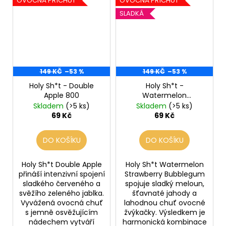
OVOCNÁ PŘÍCHUŤ
OVOCNÁ PŘÍCHUŤ
SLADKÁ
149 KČ
–53 %
149 KČ
–53 %
Holy Sh*t - Double
Holy Sh*t -
Apple 800
Watermelon
Strawberry Bubblegum
Skladem
(>5 ks)
Skladem
(>5 ks)
800
69 Kč
69 Kč
DO KOŠÍKU
DO KOŠÍKU
Holy Sh*t Double Apple
Holy Sh*t Watermelon
přináší intenzivní spojení
Strawberry Bubblegum
sladkého červeného a
spojuje sladký meloun,
svěžího zeleného jablka.
šťavnaté jahody a
Vyvážená ovocná chuť
lahodnou chuť ovocné
s jemně osvěžujícím
žvýkačky. Výsledkem je
nádechem vytváří
harmonická kombinace