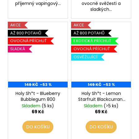
příjemný vapingový...
ovocné svěžesti a
sladkých...
AKCE
AKCE
AŽ 800 POTAHŮ
AŽ 800 POTAHŮ
OVOCNÁ PŘÍCHUŤ
EXOTICKÁ PŘÍCHUŤ
SLADKÁ
OVOCNÁ PŘÍCHUŤ
OSVĚŽUJÍCÍ
149 KČ
–53 %
149 KČ
–53 %
Holy Sh*t - Blueberry
Holy Sh*t - Lemon
Bubblegum 800
Starfruit Blackcurrant
800
Skladem
(5 ks)
Skladem
(>5 ks)
69 Kč
69 Kč
DO KOŠÍKU
DO KOŠÍKU