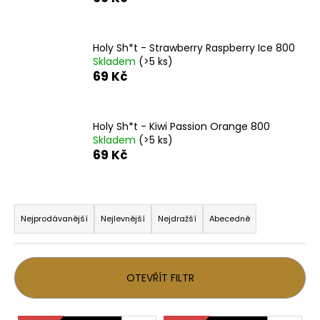
a
j
Holy Sh*t - Strawberry Raspberry Ice 800
í
Skladem
(>5 ks)
t
69 Kč
?
Holy Sh*t - Kiwi Passion Orange 800
Skladem
(>5 ks)
69 Kč
HLEDAT
Ř
a
Nejprodávanější
Nejlevnější
Nejdražší
Abecedně
D
z
o
e
p
o
n
OTEVŘÍT FILTR
r
í
u
p