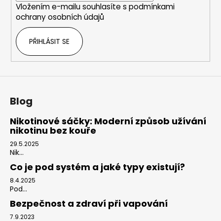
p
Vložením e-mailu souhlasíte s
podmínkami
r
ochrany osobních údajů
v
k
PŘIHLÁSIT SE
y
v
ý
p
i
s
Blog
u
Nikotinové sáčky: Moderní způsob užívání
nikotinu bez kouře
29.5.2025
Nik...
Co je pod systém a jaké typy existují?
8.4.2025
Pod...
Bezpečnost a zdraví při vapování
7.9.2023