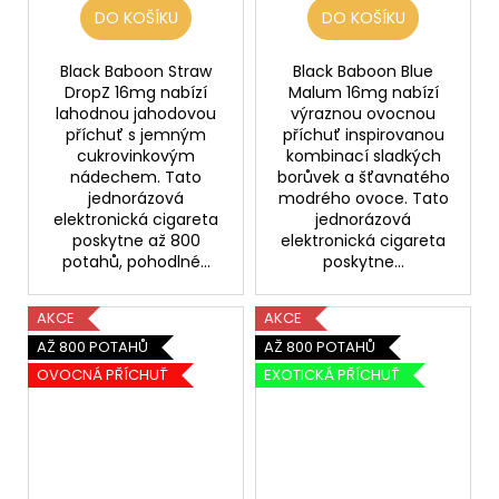
DO KOŠÍKU
DO KOŠÍKU
Black Baboon Straw
Black Baboon Blue
DropZ 16mg nabízí
Malum 16mg nabízí
lahodnou jahodovou
výraznou ovocnou
příchuť s jemným
příchuť inspirovanou
cukrovinkovým
kombinací sladkých
nádechem. Tato
borůvek a šťavnatého
jednorázová
modrého ovoce. Tato
elektronická cigareta
jednorázová
poskytne až 800
elektronická cigareta
potahů, pohodlné...
poskytne...
AKCE
AKCE
AŽ 800 POTAHŮ
AŽ 800 POTAHŮ
OVOCNÁ PŘÍCHUŤ
EXOTICKÁ PŘÍCHUŤ