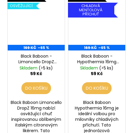
OSVĚŽUJÍCÍ
CHLADIVÁ
MENTOLOVÁ
PŘÍCHUŤ
169 KČ
–65 %
169 KČ
–65 %
Black Baboon -
Black Baboon -
Limoncello DropZ
Hypothermia 16mg
16mg 800
800
Skladem
(>5 ks)
Skladem
(>5 ks)
59 Kč
59 Kč
DO KOŠÍKU
DO KOŠÍKU
Black Baboon Limoncello
Black Baboon
DropZ 16mg nabízí
Hypothermia 16mg je
osvěžující chuť
ideální volbou pro
inspirovanou oblíbeným
milovníky chladivých
italským citronovým
příchutí. Tato
likérem. Tato
jednorázová