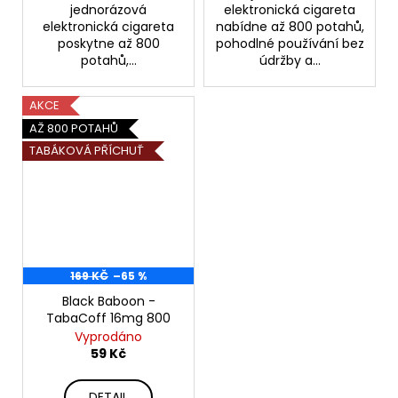
jednorázová
elektronická cigareta
elektronická cigareta
nabídne až 800 potahů,
poskytne až 800
pohodlné používání bez
potahů,...
údržby a...
AKCE
AŽ 800 POTAHŮ
TABÁKOVÁ PŘÍCHUŤ
169 KČ
–65 %
Black Baboon -
TabaCoff 16mg 800
Vyprodáno
59 Kč
DETAIL