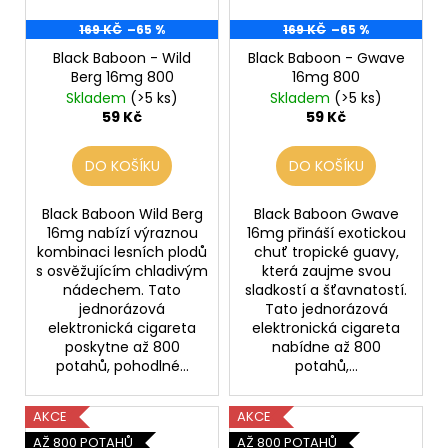
169 KČ
–65 %
169 KČ
–65 %
Black Baboon - Wild
Black Baboon - Gwave
Berg 16mg 800
16mg 800
Skladem
(>5 ks)
Skladem
(>5 ks)
59 Kč
59 Kč
DO KOŠÍKU
DO KOŠÍKU
Black Baboon Wild Berg
Black Baboon Gwave
16mg nabízí výraznou
16mg přináší exotickou
kombinaci lesních plodů
chuť tropické guavy,
s osvěžujícím chladivým
která zaujme svou
nádechem. Tato
sladkostí a šťavnatostí.
jednorázová
Tato jednorázová
elektronická cigareta
elektronická cigareta
poskytne až 800
nabídne až 800
potahů, pohodlné...
potahů,...
AKCE
AKCE
AŽ 800 POTAHŮ
AŽ 800 POTAHŮ