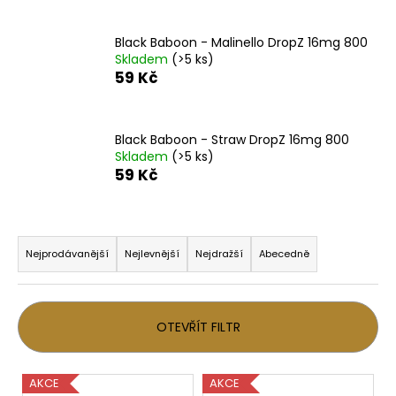
a
j
Black Baboon - Malinello DropZ 16mg 800
Skladem
(>5 ks)
í
59 Kč
t
?
Black Baboon - Straw DropZ 16mg 800
Skladem
(>5 ks)
59 Kč
HLEDAT
Ř
a
Nejprodávanější
Nejlevnější
Nejdražší
Abecedně
z
D
e
o
p
n
OTEVŘÍT FILTR
o
í
r
p
V
u
AKCE
AKCE
r