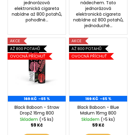
jednorázová
nádechem. Tato
elektronická cigareta
jednorázová
nabídne až 800 potahů,
elektronická cigareta
pohodlné...
nabídne až 800 potahů,
jednoduché...
AKCE
AKCE
AŽ 800 POTAHŮ
AŽ 800 POTAHŮ
OVOCNÁ PŘÍCHUŤ
OVOCNÁ PŘÍCHUŤ
169 KČ
–65 %
169 KČ
–65 %
Black Baboon - Straw
Black Baboon - Blue
DropZ 16mg 800
Malum 16mg 800
Skladem
(>5 ks)
Skladem
(>5 ks)
59 Kč
59 Kč