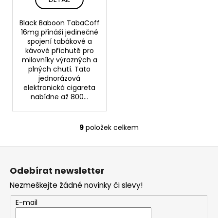
Black Baboon TabaCoff
16mg přináší jedinečné
spojení tabákové a
kávové příchutě pro
milovníky výrazných a
plných chutí. Tato
jednorázová
elektronická cigareta
nabídne až 800...
9
položek celkem
O
v
Z
l
á
á
Odebírat newsletter
d
p
a
Nezmeškejte žádné novinky či slevy!
a
c
t
E-mail
í
í