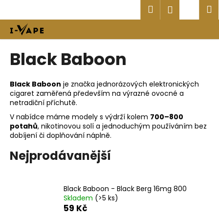
K
Přejít
Hledat
Náku
M
Přihlášen
na
o
obsah
Zpět
Zpět
košík
š
í
C
Black Baboon
k
o
p
Black Baboon
je značka jednorázových elektronických
o
cigaret zaměřená především na výrazné ovocné a
t
netradiční příchutě.
ř
V nabídce máme modely s výdrží kolem
700–800
potahů
, nikotinovou solí a jednoduchým používáním bez
e
dobíjení či doplňování náplně.
b
u
Nejprodávanější
j
e
Black Baboon - Black Berg 16mg 800
t
Skladem
(>5 ks)
e
59 Kč
n