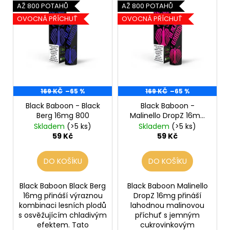
č
ý
AŽ 800 POTAHŮ
AŽ 800 POTAHŮ
o
u
p
OVOCNÁ PŘÍCHUŤ
OVOCNÁ PŘÍCHUŤ
j
d
i
e
u
s
m
k
p
e
t
r
ů
o
LIO
169 KČ
–65 %
169 KČ
–65 %
d
POD
STRAWBERRY
Black Baboon - Black
Black Baboon -
u
ICE
Berg 16mg 800
Malinello DropZ 16mg
k
800
Skladem
(>5 ks)
Skladem
(>5 ks)
59
t
Kč
59 Kč
59 Kč
Původně:
ů
99
DO KOŠÍKU
DO KOŠÍKU
Kč
Black Baboon Black Berg
Black Baboon Malinello
16mg přináší výraznou
DropZ 16mg přináší
kombinaci lesních plodů
lahodnou malinovou
s osvěžujícím chladivým
příchuť s jemným
efektem. Tato
cukrovinkovým