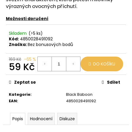
č
výrazných ovocných příchutí.
u
j
Možnosti doručení
e
m
e
Skladem
(>5 ks)
Kód:
4850028491092
Značka:
Bez bonusových bodů
VENIX
PRO
169 Kč
–65 %
CAPPUCINO-
59 Kč
DO KOŠÍKU
X
79
Měrná
Kč
cena:
Zeptat se
Sdílet
Původně:
169
Kč
Kategorie
:
Black Baboon
EAN
:
4850028491092
Popis
Hodnocení
Diskuze