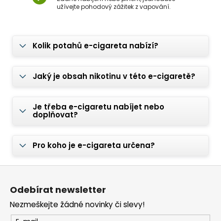
užívejte pohodový zážitek z vapování.
Kolik potahů e-cigareta nabízí?
Jaký je obsah nikotinu v této e-cigaretě?
Je třeba e-cigaretu nabíjet nebo
doplňovat?
Pro koho je e-cigareta určena?
Z
á
Odebírat newsletter
p
Nezmeškejte žádné novinky či slevy!
a