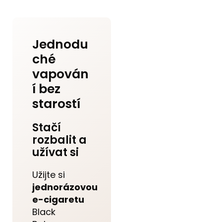
Jednodu
ché
vapován
í bez
starostí
Stačí
rozbalit a
užívat si
Užijte si
jednorázovou
e-cigaretu
Black