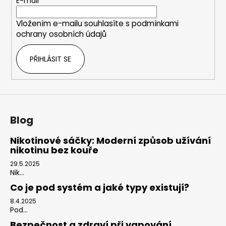
t
E-mail
í
Vložením e-mailu souhlasíte s
podmínkami
ochrany osobních údajů
PŘIHLÁSIT SE
Blog
Nikotinové sáčky: Moderní způsob užívání
nikotinu bez kouře
29.5.2025
Nik...
Co je pod systém a jaké typy existují?
8.4.2025
Pod...
Bezpečnost a zdraví při vapování