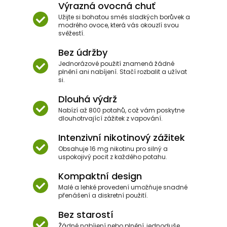
Výrazná ovocná chuť
Užijte si bohatou směs sladkých borůvek a
modrého ovoce, která vás okouzlí svou
svěžestí.
Bez údržby
Jednorázové použití znamená žádné
plnění ani nabíjení. Stačí rozbalit a užívat
si.
Dlouhá výdrž
Nabízí až 800 potahů, což vám poskytne
dlouhotrvající zážitek z vapování.
Intenzivní nikotinový zážitek
Obsahuje 16 mg nikotinu pro silný a
uspokojivý pocit z každého potahu.
Kompaktní design
Malé a lehké provedení umožňuje snadné
přenášení a diskretní použití.
Bez starostí
Žádné nabíjení nebo plnění, jednoduše