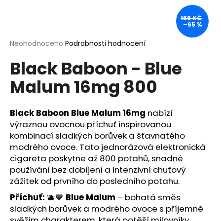
a
169 KČ
j
–65 %
í
Průměrné
Neohodnoceno
Podrobnosti hodnocení
t
hodnocení
?
Black Baboon - Blue
produktu
je
Malum 16mg 800
0,0
z
5
hvězdiček.
Black Baboon Blue Malum 16mg
nabízí
HLEDAT
výraznou ovocnou příchuť inspirovanou
kombinací sladkých borůvek a šťavnatého
modrého ovoce. Tato jednorázová elektronická
D
cigareta poskytne až 800 potahů, snadné
o
používání bez dobíjení a intenzivní chuťový
p
zážitek od prvního do posledního potahu.
o
Příchuť:
🫐💙
Blue Malum
– bohatá směs
r
sladkých borůvek a modrého ovoce s příjemně
u
svěžím charakterem, která potěší milovníky