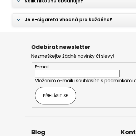
Kolik nikotinu obsahuje?
Je e-cigareta vhodná pro každého?
Z
á
Odebírat newsletter
p
Nezmeškejte žádné novinky či slevy!
a
t
E-mail
í
Vložením e-mailu souhlasíte s
podmínkami o
PŘIHLÁSIT SE
Blog
Kont