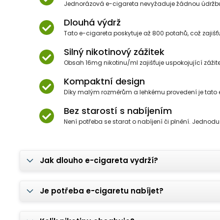
Jednorázová e-cigareta nevyžaduje žádnou údržbu. S
Dlouhá výdrž
Tato e-cigareta poskytuje až 800 potahů, což zajišť
Silný nikotinový zážitek
Obsah 16mg nikotinu/ml zajišťuje uspokojující zážitek p
Kompaktní design
Díky malým rozměrům a lehkému provedení je tato e
Bez starostí s nabíjením
Není potřeba se starat o nabíjení či plnění. Jednoduš
Jak dlouho e-cigareta vydrží?
Je potřeba e-cigaretu nabíjet?