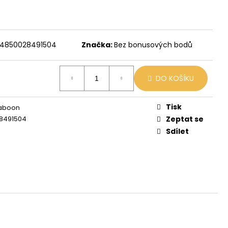
 MIX
4850028491504
Značka:
Bez bonusových bodů
DO KOŠÍKU
Tisk
Baboon
8491504
Zeptat se
Sdílet