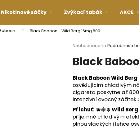
Nikotinové sáčky
Žvýkací tabák
AKCE
 Baboon
Black Baboon - Wild Berg 16mg 800
Co potřebujete najít?
Průměrné
Neohodnoceno
Podrobnosti h
hodnocení
Black Baboo
produktu
HLEDAT
je
0,0
z
Black Baboon Wild Berg
5
Doporučujeme
osvěžujícím chladivým n
hvězdiček.
cigareta poskytne až 800
intenzivní ovocný zážitek
Příchuť:
🫐🍇❄️
Wild Berg
příjemně chladivým efekt
plnou sladkých i lehce osv