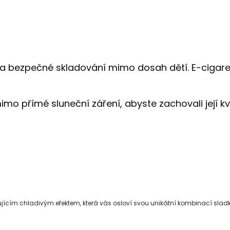
na bezpečné skladování mimo dosah dětí. E-cigareta
 přímé sluneční záření, abyste zachovali její kval
jícím chladivým efektem, která vás osloví svou unikátní kombinací slad