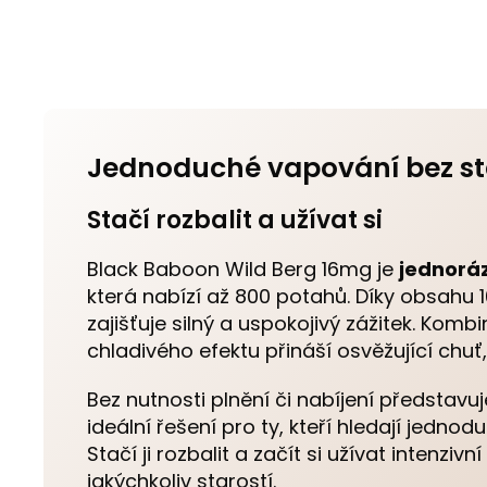
Jednoduché vapování bez st
Stačí rozbalit a užívat si
Black Baboon Wild Berg 16mg je
jednorá
která nabízí až 800 potahů. Díky obsahu 
zajišťuje silný a uspokojivý zážitek. Komb
chladivého efektu přináší osvěžující chuť,
Bez nutnosti plnění či nabíjení představu
ideální řešení pro ty, kteří hledají jednod
Stačí ji rozbalit a začít si užívat intenziv
jakýchkoliv starostí.