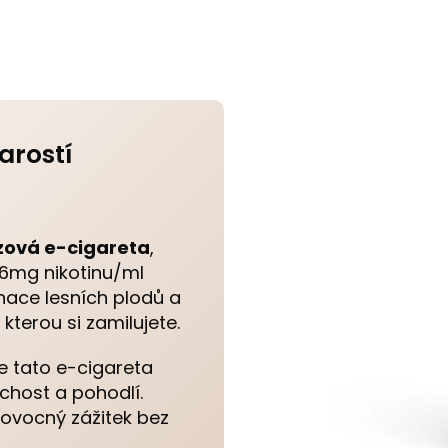
arostí
zová e-cigareta
,
16mg nikotinu/ml
inace lesních plodů a
 kterou si zamilujete.
je tato e-cigareta
uchost a pohodlí.
ní ovocný zážitek bez