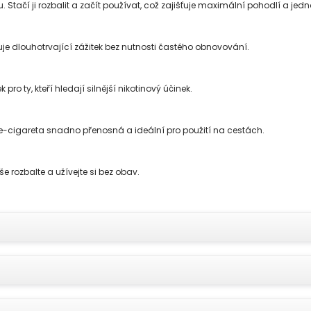
tačí ji rozbalit a začít používat, což zajišťuje maximální pohodlí a jed
uje dlouhotrvající zážitek bez nutnosti častého obnovování.
ro ty, kteří hledají silnější nikotinový účinek.
-cigareta snadno přenosná a ideální pro použití na cestách.
e rozbalte a užívejte si bez obav.