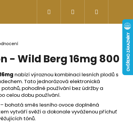
Hledat
Přihlášení
Nákupní
Doplňky stravy
Energy-kofeinové produk
košík
odnocení
n - Wild Berg 16mg 800
 16mg
nabízí výraznou kombinaci lesních plodů s
ádechem. Tato jednorázová elektronická
 potahů, pohodlné používání bez údržby a
 po celou dobu používání.
– bohatá směs lesního ovoce doplněná
em vytváří svěží a dokonale vyváženou příchuť
Následující
ěžujících tónů.