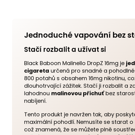
Jednoduché vapování bez st
Stačí rozbalit a užívat si
Black Baboon Malinello DropZ 16mg je
je
cigareta
určená pro snadné a pohodlné p
800 potahů s obsahem 16mg nikotinu, což
dlouhotrvající zážitek. Stačí ji rozbalit a za
lahodnou
malinovou příchuť
bez staros
nabíjení.
Tento produkt je navržen tak, aby poskyto
maximální pohodlí. Nemusíte se starat o p
což znamená, že se můžete plně soustře