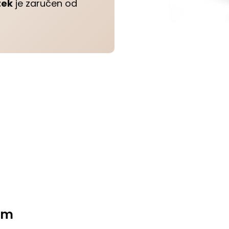
tek
je zaručen od
em