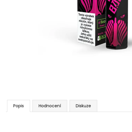
VENIX PRO CAPPUCINO-X
79 Kč
Původně:
169 Kč
Popis
Hodnocení
Diskuze