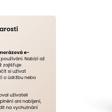
arostí
dnorázová e-
oužívání. Nabízí až
 zajišťuje
čít si užívat
tí o údržbu nebo
val uživateli
lnění ani nabíjení,
dit na vychutnání