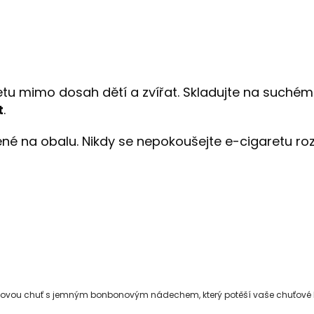
tu mimo dosah dětí a zvířat. Skladujte na suché
t
.
né na obalu. Nikdy se nepokoušejte e-cigaretu roze
inovou chuť s jemným bonbonovým nádechem, který potěší vaše chuťové 