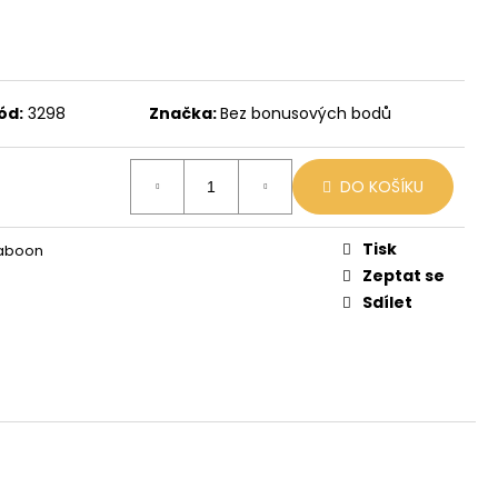
X
č
ód:
3298
Značka:
Bez bonusových bodů
DO KOŠÍKU
Tisk
Baboon
Zeptat se
Sdílet