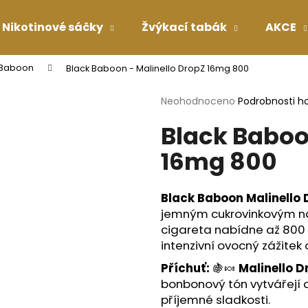
Nikotinové sáčky
Žvýkací tabák
AKCE
 Baboon
Black Baboon - Malinello DropZ 16mg 800
Co potřebujete najít?
Průměrné
Neohodnoceno
Podrobnosti h
hodnocení
Black Baboo
produktu
HLEDAT
je
16mg 800
0,0
z
5
Doporučujeme
hvězdiček.
Black Baboon Malinello
jemným cukrovinkovým ná
cigareta nabídne až 800 
intenzivní ovocný zážitek
Příchuť:
🍇🍬
Malinello D
bonbonový tón vytvářejí 
příjemné sladkosti.