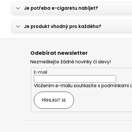
Je potřeba e-cigaretu nabíjet?
Je produkt vhodný pro každého?
Z
á
Odebírat newsletter
p
Nezmeškejte žádné novinky či slevy!
a
t
E-mail
í
Vložením e-mailu souhlasíte s
podmínkami o
PŘIHLÁSIT SE