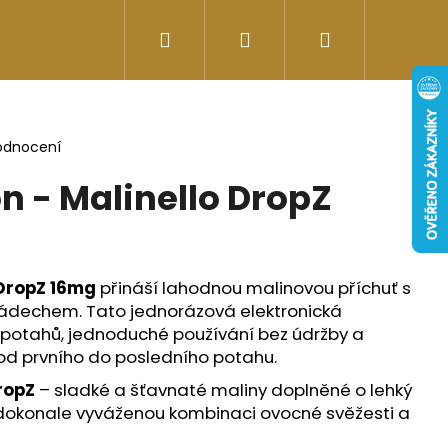
Hledat
Přihlášení
Nákupní
Doplňky stravy
Energy-kofeinové produk
košík
odnocení
n - Malinello DropZ
 DropZ 16mg
přináší lahodnou malinovou příchuť s
dechem. Tato jednorázová elektronická
potahů, jednoduché používání bez údržby a
 od prvního do posledního potahu.
ropZ
– sladké a šťavnaté maliny doplněné o lehký
Následující
dokonale vyváženou kombinaci ovocné svěžesti a