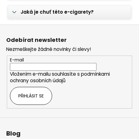
Jaká je chuť této e-cigarety?
Z
á
Odebírat newsletter
p
Nezmeškejte žádné novinky či slevy!
a
t
E-mail
í
Vložením e-mailu souhlasíte s
podmínkami
ochrany osobních údajů
PŘIHLÁSIT SE
Blog