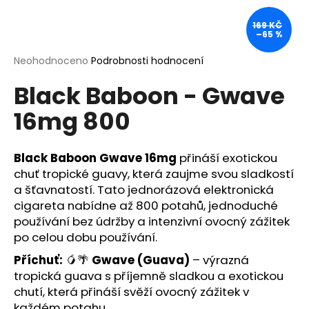
a
169 KČ
j
–65 %
í
Průměrné
Neohodnoceno
Podrobnosti hodnocení
t
hodnocení
?
Black Baboon - Gwave
produktu
je
16mg 800
0,0
z
5
hvězdiček.
Black Baboon Gwave 16mg
přináší exotickou
HLEDAT
chuť tropické guavy, která zaujme svou sladkostí
a šťavnatostí. Tato jednorázová elektronická
cigareta nabídne až 800 potahů, jednoduché
D
používání bez údržby a intenzivní ovocný zážitek
o
po celou dobu používání.
p
Příchuť:
🥭🌴
Gwave (Guava)
– výrazná
o
tropická guava s příjemně sladkou a exotickou
r
chutí, která přináší svěží ovocný zážitek v
u
každém potahu.