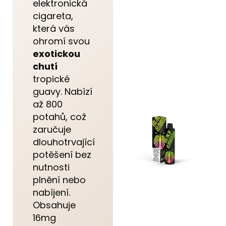
elektronická
cigareta,
která vás
ohromí svou
exotickou
chutí
tropické
guavy. Nabízí
až 800
potahů, což
zaručuje
dlouhotrvající
potěšení bez
nutnosti
plnění nebo
nabíjení.
Obsahuje
16mg