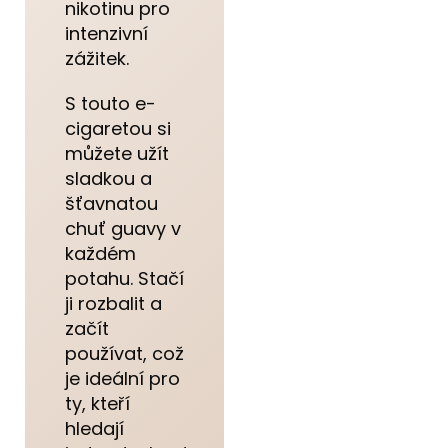
nikotinu pro
intenzivní
zážitek.
S touto e-
cigaretou si
můžete užít
sladkou a
šťavnatou
chuť guavy v
každém
potahu. Stačí
ji rozbalit a
začít
používat, což
je ideální pro
ty, kteří
hledají