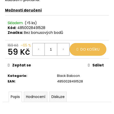
č
u
Možnosti doručení
j
e
m
Skladem
(>5 ks)
Kód:
4850028491528
e
Značka:
Bez bonusových bodů
LIO
169 Kč
–65 %
POD
59 Kč
DO KOŠÍKU
PASSION
FRUIT
Měrná
cena:
59
Zeptat se
Sdílet
Kč
Původně:
Kategorie
:
Black Baboon
99
Kč
EAN
:
4850028491528
Popis
Hodnocení
Diskuze