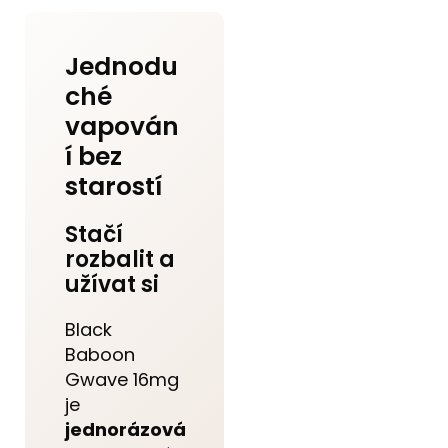
Jednodu
ché
vapován
í bez
starostí
Stačí
rozbalit a
užívat si
Black
Baboon
Gwave 16mg
je
jednorázová