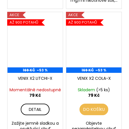
mg/ml nikotinové soli,...
AKCE
AKCE
AŽ 900 POTAHŮ
AŽ 900 POTAHŮ
169 KČ
–53 %
169 KČ
–53 %
VENIX X2 LITCHI-X
VENIX X2 COLA-X
Momentálně nedostupné
Skladem
(>5 ks)
79 Kč
79 Kč
DETAIL
DO KOŠÍKU
Zažijte jemně sladkou a
Objevte
osvěžující chuť
nezaměnitelnou chuť