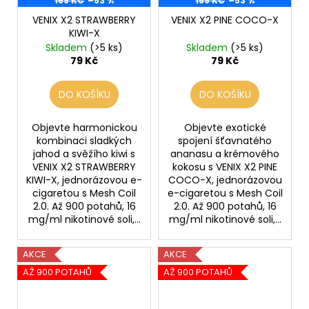
169 KČ
–53 %
169 KČ
–53 %
VENIX X2 STRAWBERRY
VENIX X2 PINE COCO-X
KIWI-X
Skladem
(>5 ks)
Skladem
(>5 ks)
79 Kč
79 Kč
DO KOŠÍKU
DO KOŠÍKU
Objevte harmonickou
Objevte exotické
kombinaci sladkých
spojení šťavnatého
jahod a svěžího kiwi s
ananasu a krémového
VENIX X2 STRAWBERRY
kokosu s VENIX X2 PINE
KIWI-X, jednorázovou e-
COCO-X, jednorázovou
cigaretou s Mesh Coil
e-cigaretou s Mesh Coil
2.0. Až 900 potahů, 16
2.0. Až 900 potahů, 16
mg/ml nikotinové soli,...
mg/ml nikotinové soli,...
AKCE
AKCE
AŽ 900 POTAHŮ
AŽ 900 POTAHŮ