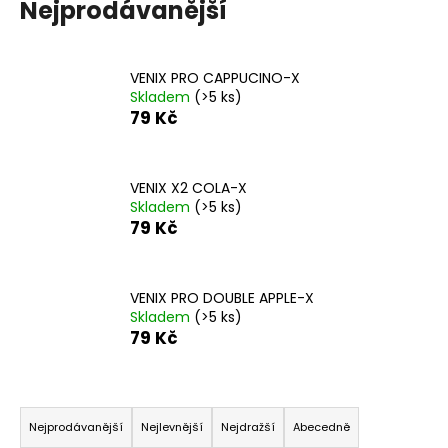
č
Nejprodávanější
u
j
e
VENIX PRO CAPPUCINO-X
m
Skladem
(>5 ks)
e
79 Kč
LIO
POD
VENIX X2 COLA-X
CUBA
Skladem
(>5 ks)
LIBRE
79 Kč
59
Kč
Původně:
VENIX PRO DOUBLE APPLE-X
99
Kč
Skladem
(>5 ks)
79 Kč
Ř
a
Nejprodávanější
Nejlevnější
Nejdražší
Abecedně