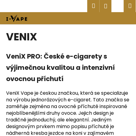
K
Přejít
Hledat
Náku
M
Přihlášen
na
o
obsah
Zpět
Zpět
košík
š
í
C
VENIX
k
o
p
VeniX
PRO
: České e-cigarety s
o
t
výjimečnou kvalitou a intenzivní
ř
ovocnou příchutí
e
b
VeniX Vape je českou značkou, která se specializuje
u
na výrobu jednorázových e-cigaret. Tato značka se
j
zaměřuje zejména na ovocné příchutě inspirované
e
nejoblíbenějšími druhy ovoce. Jejich design je
t
tradičně jednoduchý, ale elegantní. Jediným
e
designovým prvkem mimo popisu příchutě je
nádherná kresba jezdce na koni v zajímavém
n