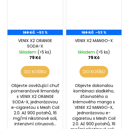
169 KČ
–53 %
169 KČ
–53 %
VENIX X2 ORANGE
VENIX X2 MANGO-X
SODA-X
Skladem
(>5 ks)
Skladem
(>5 ks)
79 Kč
79 Kč
DO KOŠÍKU
DO KOŠÍKU
Objevte osvěžující chuť
Objevte dokonalou
pomerančové limonády
kombinaci sladkého,
s VENIX X2 ORANGE
šťavnatého a
SODA-X, jednorázovou
krémového manga s
e-cigaretou s Mesh Coil
VENIX X2 MANGO-X,
2.0. Až 900 potahů, 16
jednorázovou e-
mg/ml nikotinové soli,
cigaretou s Mesh Coil
intenzivní citrusová...
2.0. Až 900 potahů, 16