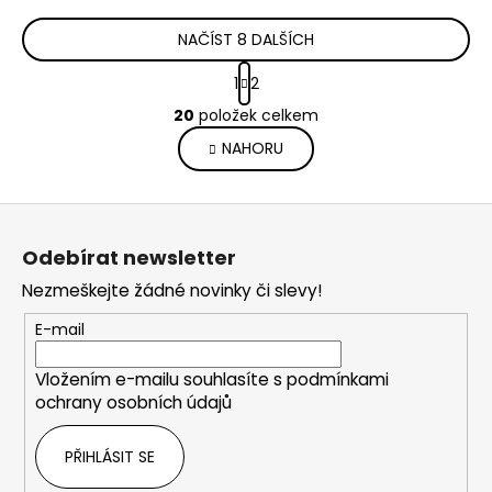
NAČÍST 8 DALŠÍCH
S
1
2
t
O
r
20
položek celkem
v
á
NAHORU
l
n
k
á
o
d
Z
v
a
á
á
c
Odebírat newsletter
n
p
í
í
Nezmeškejte žádné novinky či slevy!
p
a
r
t
E-mail
v
í
k
Vložením e-mailu souhlasíte s
podmínkami
y
ochrany osobních údajů
v
ý
PŘIHLÁSIT SE
p
i