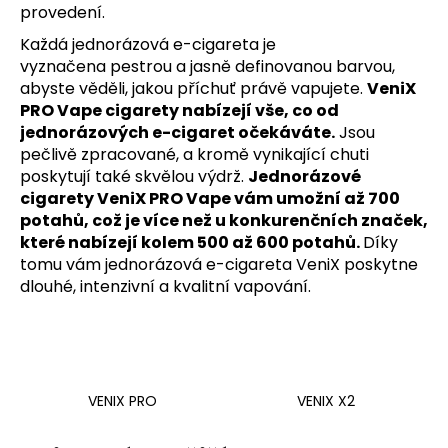
provedení.
a
Každá jednorázová e-cigareta je
j
vyznačena pestrou a jasně definovanou barvou,
í
abyste věděli, jakou příchuť právě vapujete.
VeniX
t
PRO
Vape cigarety nabízejí vše, co od
?
jednorázových e-cigaret očekáváte.
Jsou
pečlivě zpracované, a kromě vynikající chuti
poskytují také skvělou výdrž.
Jednorázové
cigarety VeniX
PRO
Vape vám umožní až 700
potahů, což je více než u konkurenčních značek,
HLEDAT
které nabízejí kolem 500 až 600 potahů.
Díky
tomu vám jednorázová e-cigareta VeniX poskytne
dlouhé, intenzivní a kvalitní vapování.
D
o
p
o
VENIX PRO
VENIX X2
r
u