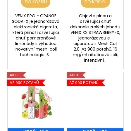
DO KOŠÍKU
DO KOŠÍKU
VENIX PRO - ORANGE
Objevte plnou a
SODA-X je jednorázová
osvěžující chuť
elektronická cigareta,
dokonale zralých jahod s
která přináší osvěžující
VENIX X2 STRAWBERRY-X,
chuť pomerančové
jednorázovou e-
limonády s výhodou
cigaretou s Mesh Coil
inovativní mesh-coil
2.0. Až 900 potahů, 16
technologie. S...
mg/ml nikotinové soli,
intenzivní...
AKCE
AKCE
AŽ 900 POTAHŮ
AŽ 900 POTAHŮ