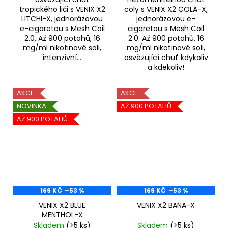
tropického liči s VENIX X2
coly s VENIX X2 COLA-X,
LITCHI-X, jednorázovou
jednorázovou e-
e-cigaretou s Mesh Coil
cigaretou s Mesh Coil
2.0. Až 900 potahů, 16
2.0. Až 900 potahů, 16
mg/ml nikotinové soli,
mg/ml nikotinové soli,
intenzivní...
osvěžující chuť kdykoliv
a kdekoliv!
AKCE
AKCE
NOVINKA
AŽ 900 POTAHŮ
AŽ 900 POTAHŮ
169 KČ
–53 %
169 KČ
–53 %
VENIX X2 BLUE
VENIX X2 BANA-X
MENTHOL-X
Skladem
(>5 ks)
Skladem
(>5 ks)