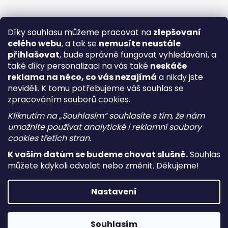
Díky souhlasu můžeme pracovat na
zlepšovaní
celého webu
, a tak se
nemusíte neustále
přihlašovat
, bude správně fungovat vyhledávání, a
také díky personalizaci na vás také
neskáče
reklama na něco, co vás nezajímá
a nikdy jste
neviděli. K tomu potřebujeme váš souhlas se
zpracováním souborů cookies.
Kliknutím na „Souhlasím“ souhlasíte s tím, že nám
umožníte používat analytické i reklamní soubory
cookies třetích stran.
K vašim datům se budeme chovat slušně.
Souhlas
můžete kdykoli odvolat nebo změnit. Děkujeme!
Vytvořil Shoptet
Nastavení
Copyright 2026
i-vape
. Všechna práva vyhrazena.
Upravit
nastavení cookies
Souhlasím