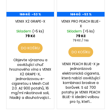
169 KČ
–53 %
169 KČ
–53 %
VENIX X2 GRAPE-X
VENIX PRO PEACH BLUE-
X
Skladem
(>5 ks)
Skladem
(>5 ks)
79 Kč
79 Kč
Měrná
79 Kč / 1 ks
cena:
DO KOŠÍKU
DO KOŠÍKU
Objevte výraznou a
VENIX PEACH BLUE-X je
osvěžující chuť
jednorázová
hroznového vína s VENIX
elektronická cigareta,
X2 GRAPE-X,
která nabízí osvěžující
jednorázovou e-
kombinaci broskve a
cigaretou s Mesh Coil
borůvek. S až 700
2.0. Až 900 potahů, 16
potahy je VENIX PEACH
mg/ml nikotinové soli,
BLUE-X ideální volbou
hladký a dlouhotrvající...
pro ty, kteří...