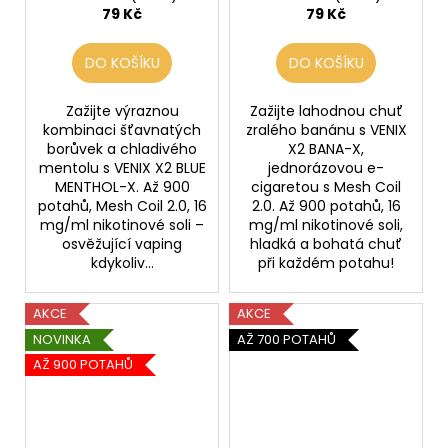
79 Kč
79 Kč
DO KOŠÍKU
DO KOŠÍKU
Zažijte výraznou
Zažijte lahodnou chuť
kombinaci šťavnatých
zralého banánu s VENIX
borůvek a chladivého
X2 BANA-X,
mentolu s VENIX X2 BLUE
jednorázovou e-
MENTHOL-X. Až 900
cigaretou s Mesh Coil
potahů, Mesh Coil 2.0, 16
2.0. Až 900 potahů, 16
mg/ml nikotinové soli –
mg/ml nikotinové soli,
osvěžující vaping
hladká a bohatá chuť
kdykoliv...
při každém potahu!
AKCE
AKCE
NOVINKA
AŽ 700 POTAHŮ
AŽ 900 POTAHŮ