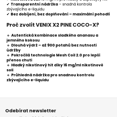
✔
Transparentní nádržka
– snadná kontrola
zbývajícího e-liquidu
✔
Bez dobíjení, bez doplňování – maximální pohodlí
Proč zvolit VENIX X2 PINE COCO-X?
🔹
Autentická kombinace sladkého ananasu a
jemného kokosu
🔹
Dlouhá výdrž – až 900 potahů bez nutnosti
údržby
🔹
Pokročilá technologie Mesh Coil 2.0 pro lepší
přenos chuti
🔹
Hladký nikotinový hit díky 16 mg/ml nikotinové
soli
🔹
Průhledná nádržka pro snadnou kontrolu
zbývajícího e-liquidu
Z
á
Odebírat newsletter
p