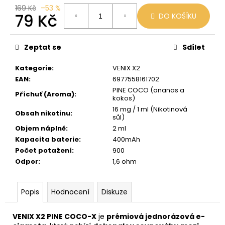
č
169 Kč
–53 %
u
79 Kč
DO KOŠÍKU
j
e
Měrná
cena:
m
Zeptat se
Sdílet
e
Kategorie
:
VENIX X2
EAN
:
6977558161702
VENIX
PINE COCO (ananas a
X2
Příchuť (Aroma)
:
kokos)
COLA-
16 mg / 1 ml (Nikotinová
X
Obsah nikotinu
:
sůl)
79
Objem náplně
:
2 ml
Kč
Kapacita baterie
:
400mAh
Původně:
169
Počet potažení
:
900
Kč
Odpor
:
1,6 ohm
Popis
Hodnocení
Diskuze
VENIX X2 PINE COCO-X
je
prémiová jednorázová e-