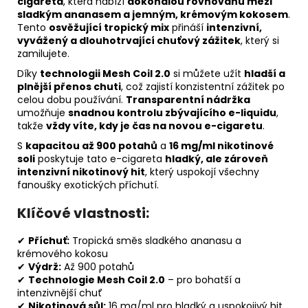
cigareta
, která nabízí
dokonalou rovnováhu mezi
sladkým ananasem a jemným, krémovým kokosem
.
Tento
osvěžující tropický mix
přináší
intenzivní,
vyvážený a dlouhotrvající chuťový zážitek
, který si
zamilujete.
Díky
technologii Mesh Coil 2.0
si můžete užít
hladší a
plnější přenos chuti
, což zajistí konzistentní zážitek po
celou dobu používání.
Transparentní nádržka
umožňuje
snadnou kontrolu zbývajícího e-liquidu
,
takže
vždy víte, kdy je čas na novou e-cigaretu
.
S
kapacitou až 900 potahů
a
16 mg/ml nikotinové
soli
poskytuje tato e-cigareta
hladký, ale zároveň
intenzivní nikotinový hit
, který uspokojí všechny
fanoušky exotických příchutí.
Klíčové vlastnosti:
✔
Příchuť:
Tropická směs sladkého ananasu a
krémového kokosu
✔
Výdrž:
Až 900 potahů
✔
Technologie Mesh Coil 2.0
– pro bohatší a
intenzivnější chuť
✔
Nikotinová sůl:
16 mg/ml pro hladký a uspokojivý hit