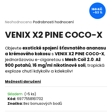
a
169 KČ
j
–53 %
í
Průměrné
Neohodnoceno
Podrobnosti hodnocení
t
hodnocení
?
VENIX X2 PINE COCO-X
produktu
je
0,0
z
Objevte
exotické spojení šťavnatého ananasu
5
a krémového kokosu
s
VENIX X2 PINE COCO-X
,
hvězdiček.
HLEDAT
jednorázovou e-cigaretou s
Mesh Coil 2.0
.
Až
900 potahů
,
16 mg/ml nikotinové soli
, tropická
exploze chutí kdykoliv a kdekoliv!
D
Možnosti doručení
o
p
Skladem
(>5 ks)
o
Kód:
6977558161702
r
Značka:
Bez bonusových bodů
u