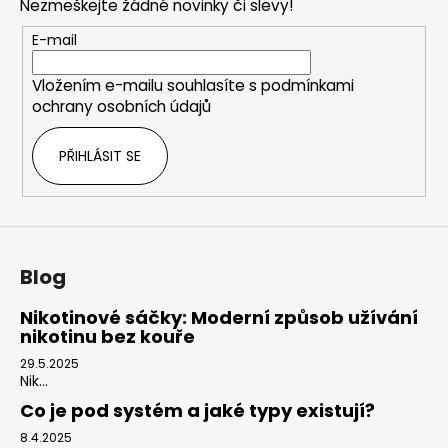
Nezmeškejte žádné novinky či slevy!
a
t
E-mail
í
Vložením e-mailu souhlasíte s
podmínkami
ochrany osobních údajů
PŘIHLÁSIT SE
Blog
Nikotinové sáčky: Moderní způsob užívání
nikotinu bez kouře
29.5.2025
Nik...
Co je pod systém a jaké typy existují?
8.4.2025