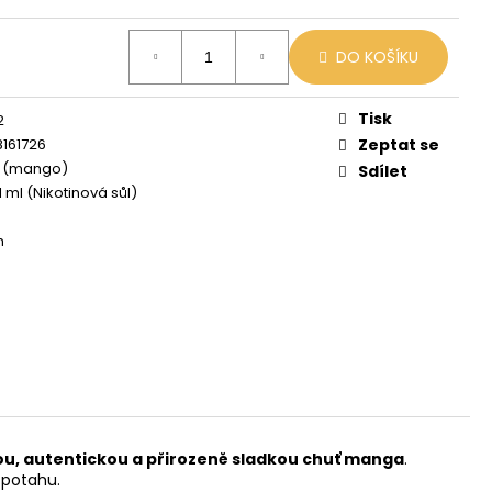
 MIX
DO KOŠÍKU
Tisk
2
161726
Zeptat se
 (mango)
Sdílet
1 ml (Nikotinová sůl)
h
ou, autentickou a přirozeně sladkou chuť manga
.
o potahu.