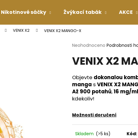
Nikotinové sáčky
Žvýkací tabák
AKCE
VENIX X2
VENIX X2 MANGO-X
Co potřebujete najít?
Průměrné
Neohodnoceno
Podrobnosti h
hodnocení
VENIX X2 M
produktu
HLEDAT
je
0,0
z
Objevte
dokonalou komb
5
Doporučujeme
manga
s
VENIX X2 MAN
hvězdiček.
Až 900 potahů
,
16 mg/ml
kdekoliv!
Možnosti doručení
Skladem
(>5 ks)
Kód: