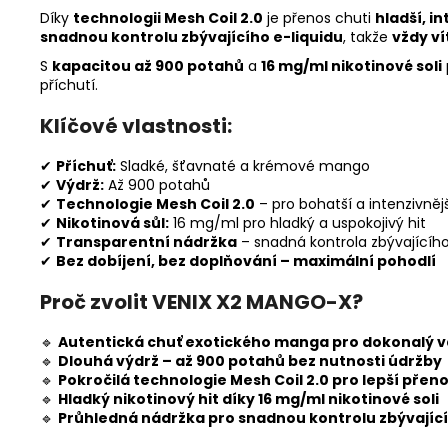
Díky
technologii Mesh Coil 2.0
je přenos chuti
hladší, i
snadnou kontrolu zbývajícího e-liquidu
, takže
vždy ví
S
kapacitou až 900 potahů
a
16 mg/ml nikotinové soli
příchutí.
Klíčové vlastnosti:
✔
Příchuť:
Sladké, šťavnaté a krémové mango
✔
Výdrž:
Až 900 potahů
✔
Technologie Mesh Coil 2.0
– pro bohatší a intenzivněj
✔
Nikotinová sůl:
16 mg/ml pro hladký a uspokojivý hit
✔
Transparentní nádržka
– snadná kontrola zbývajícího
✔
Bez dobíjení, bez doplňování – maximální pohodlí
Proč zvolit VENIX X2 MANGO-X?
🔹
Autentická chuť exotického manga pro dokonalý v
🔹
Dlouhá výdrž – až 900 potahů bez nutnosti údržby
🔹
Pokročilá technologie Mesh Coil 2.0 pro lepší přeno
🔹
Hladký nikotinový hit díky 16 mg/ml nikotinové soli
🔹
Průhledná nádržka pro snadnou kontrolu zbývající