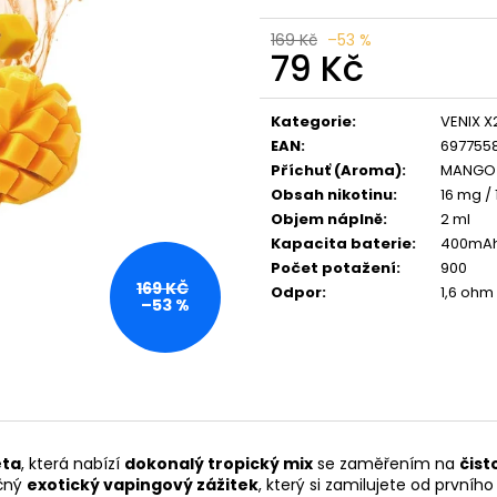
VENIX X2 COLA-X
LIO POD SUMMER
79 Kč
59 Kč
169 Kč
–53 %
Původně:
169 Kč
Původně:
99 Kč
79 Kč
Měrná
cena:
Kategorie
:
VENIX X
EAN
:
6977558
Příchuť (Aroma)
:
MANGO
Obsah nikotinu
:
16 mg / 
Objem náplně
:
2 ml
Kapacita baterie
:
400mA
Počet potažení
:
900
169 KČ
Odpor
:
1,6 ohm
–53 %
eta
, která nabízí
dokonalý tropický mix
se zaměřením na
čist
ečný
exotický vapingový zážitek
, který si zamilujete od prvníh