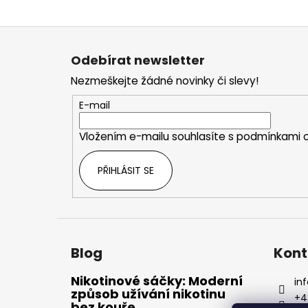
Z
á
Odebírat newsletter
p
Nezmeškejte žádné novinky či slevy!
a
t
E-mail
í
Vložením e-mailu souhlasíte s
podmínkami o
PŘIHLÁSIT SE
Blog
Kont
Nikotinové sáčky: Moderní
inf
způsob užívání nikotinu
+4
bez kouře