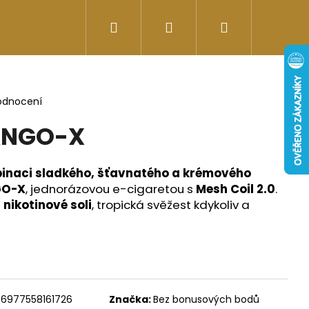
Hledat
Přihlášení
Nákupní
Doplňky stravy
Energy-kofeinové produk
košík
odnocení
ANGO-X
inaci sladkého, šťavnatého a krémového
GO-X
, jednorázovou e-cigaretou s
Mesh Coil 2.0
.
 nikotinové soli
, tropická svěžest kdykoliv a
Následující
6977558161726
Značka:
Bez bonusových bodů