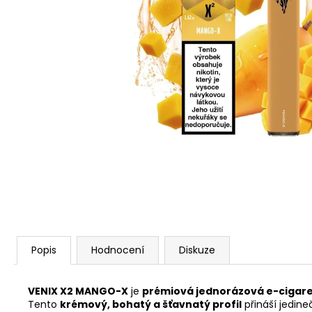
VENIX PRO CAPPUCINO-X
79 Kč
Původně:
169 Kč
Popis
Hodnocení
Diskuze
VENIX X2 MANGO-X
je
prémiová jednorázová e-cigar
Tento
krémový, bohatý a šťavnatý profil
přináší jedin