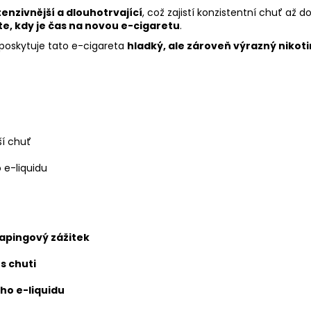
ntenzivnější a dlouhotrvající
, což zajistí konzistentní chuť až 
te, kdy je čas na novou e-cigaretu
.
poskytuje tato e-cigareta
hladký, ale zároveň výrazný nikoti
ší chuť
 e-liquidu
apingový zážitek
s chuti
ho e-liquidu