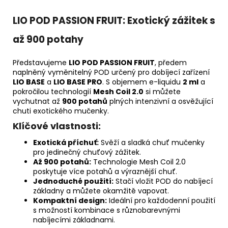
LIO POD PASSION FRUIT: Exotický zážitek s
až 900 potahy
Představujeme
LIO POD PASSION FRUIT
, předem
naplněný vyměnitelný POD určený pro dobíjecí zařízení
LIO BASE
a
LIO BASE PRO
. S objemem e-liquidu
2 ml
a
pokročilou technologií
Mesh Coil 2.0
si můžete
vychutnat až
900 potahů
plných intenzivní a osvěžující
chuti exotického mučenky.
Klíčové vlastnosti:
Exotická příchuť:
Svěží a sladká chuť mučenky
pro jedinečný chuťový zážitek.
Až 900 potahů:
Technologie Mesh Coil 2.0
poskytuje více potahů a výraznější chuť.
Jednoduché použití:
Stačí vložit POD do nabíjecí
základny a můžete okamžitě vapovat.
Kompaktní design:
Ideální pro každodenní použití
s možností kombinace s různobarevnými
nabíjecími základnami.