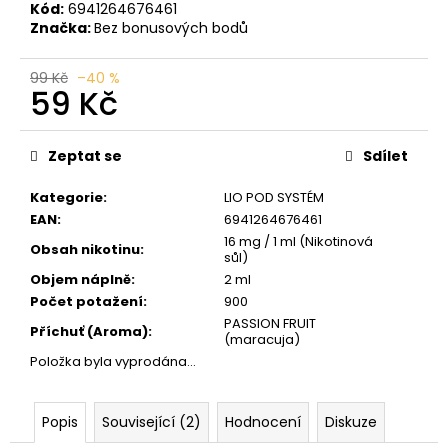
č
Kód:
6941264676461
u
Značka:
Bez bonusových bodů
j
e
99 Kč
–40 %
m
59 Kč
e
Měrná
cena:
Zeptat se
Sdílet
LIO
POD
Kategorie
:
LIO POD SYSTÉM
PASSION
EAN
:
6941264676461
FRUIT
16 mg / 1 ml (Nikotinová
59
Obsah nikotinu
:
sůl)
Kč
Objem náplně
:
2 ml
Původně:
99
Počet potažení
:
900
Kč
PASSION FRUIT
Příchuť (Aroma)
:
(maracuja)
Položka byla vyprodána…
Popis
Související (2)
Hodnocení
Diskuze