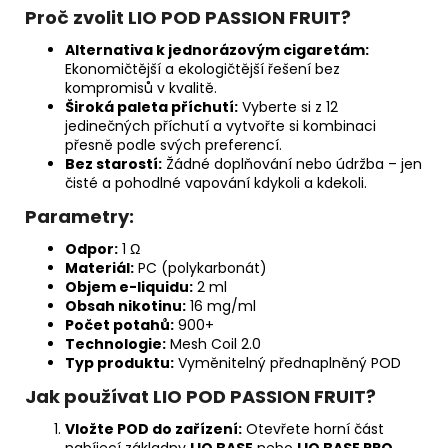
Proč zvolit LIO POD PASSION FRUIT?
Alternativa k jednorázovým cigaretám:
Ekonomičtější a ekologičtější řešení bez
kompromisů v kvalitě.
Široká paleta příchutí:
Vyberte si z 12
jedinečných příchutí a vytvořte si kombinaci
přesně podle svých preferencí.
Bez starostí:
Žádné doplňování nebo údržba – jen
čisté a pohodlné vapování kdykoli a kdekoli.
Parametry:
Odpor:
1 Ω
Materiál:
PC (polykarbonát)
Objem e-liquidu:
2 ml
Obsah nikotinu:
16 mg/ml
Počet potahů:
900+
Technologie:
Mesh Coil 2.0
Typ produktu:
Vyměnitelný přednaplněný POD
Jak používat LIO POD PASSION FRUIT?
Vložte POD do zařízení:
Otevřete horní část