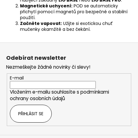
nabíjecí základny
LIO BASE
nebo
LIO BASE PRO
.
Magnetické uchycení:
POD se automaticky
přichytí pomocí magnetů pro bezpečné a stabilní
použití.
Začněte vapovat:
Užijte si exotickou chuť
mučenky okamžitě a bez čekání.
Z
á
Odebírat newsletter
p
Nezmeškejte žádné novinky či slevy!
a
t
E-mail
í
Vložením e-mailu souhlasíte s
podmínkami
ochrany osobních údajů
PŘIHLÁSIT SE