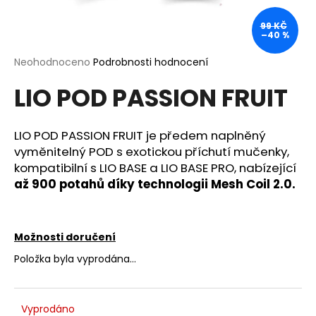
a
99 KČ
j
–40 %
í
Průměrné
Neohodnoceno
Podrobnosti hodnocení
t
hodnocení
?
LIO POD PASSION FRUIT
produktu
je
0,0
z
LIO POD PASSION FRUIT je předem naplněný
5
vyměnitelný POD s exotickou příchutí mučenky,
hvězdiček.
HLEDAT
kompatibilní s LIO BASE a LIO BASE PRO, nabízející
až 900 potahů díky technologii Mesh Coil 2.0.
D
Možnosti doručení
o
p
Položka byla vyprodána…
o
r
u
Vyprodáno