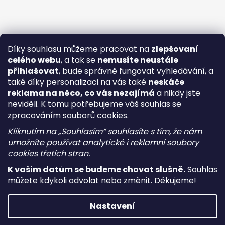
Díky souhlasu můžeme pracovat na
zlepšovaní
celého webu
, a tak se
nemusíte neustále
přihlašovat
, bude správně fungovat vyhledávání, a
také díky personalizaci na vás také
neskáče
reklama na něco, co vás nezajímá
a nikdy jste
neviděli. K tomu potřebujeme váš souhlas se
zpracováním souborů cookies.
Kliknutím na „Souhlasím“ souhlasíte s tím, že nám
umožníte používat analytické i reklamní soubory
cookies třetích stran.
K vašim datům se budeme chovat slušně.
Souhlas
můžete kdykoli odvolat nebo změnit. Děkujeme!
Vytvořil Shoptet
Nastavení
Copyright 2026
i-vape
. Všechna práva vyhrazena.
Upravit