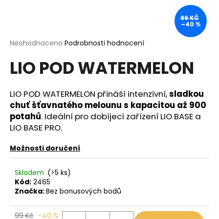
a
99 KČ
j
–40 %
í
Průměrné
Neohodnoceno
Podrobnosti hodnocení
t
hodnocení
?
LIO POD WATERMELON
produktu
je
0,0
z
LIO POD WATERMELON přináší intenzivní,
sladkou
5
chuť šťavnatého melounu s kapacitou až 900
hvězdiček.
HLEDAT
potahů
. Ideální pro dobíjecí zařízení LIO BASE a
LIO BASE PRO.
Možnosti doručení
D
o
Skladem
(>5 ks)
p
Kód:
2465
o
Značka:
Bez bonusových bodů
r
u
99 Kč
–40 %