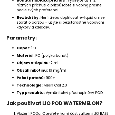
Bohatá nabídka příchutí:
Vybírejte až z 12
různých příchutí a přizpůsobte si vaping přesně
podle svých preferencí.
Bez údržby:
Není třeba doplňovat e-liquid ani se
starat o údržbu – užijte si bezstarostné vapování
kdykoliv a kdekoliv.
Parametry:
Odpor:
1 Ω
Materiál:
PC (polykarbonát)
Objem e-liquidu:
2 ml
Obsah nikotinu:
16 mg/ml
Počet potahů:
900+
Technologie:
Mesh Coil 2.0
Typ produktu:
Vyměnitelný přednaplněný POD
Jak používat LIO POD WATERMELON?
Vložení PODu: Otevřete horní část zařízení LIO BASE