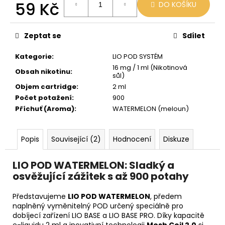
č
59 Kč
DO KOŠÍKU
u
Měrná
j
cena:
e
Zeptat se
Sdílet
m
e
Kategorie
:
LIO POD SYSTÉM
16 mg / 1 ml (Nikotinová
Obsah nikotinu
:
sůl)
BLACK
Objem cartridge
:
2 ml
BABOON
Počet potažení
:
900
-
Příchuť (Aroma)
:
WATERMELON (meloun)
BLACK
BERG
16MG
800
Popis
Související (2)
Hodnocení
Diskuze
59
Kč
LIO POD WATERMELON: Sladký a
Původně:
osvěžující zážitek s až 900 potahy
169
Kč
Představujeme
LIO POD WATERMELON
, předem
naplněný vyměnitelný POD určený speciálně pro
dobíjecí zařízení LIO BASE a LIO BASE PRO. Díky kapacitě
e-liquidu 2 ml a inovativní technologii
Mesh Coil 2.0
si