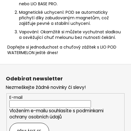
nebo LIO BASE PRO.
Magnetické uchycení: POD se automaticky
přichytí díky zabudovaným magnetům, což
zajišťuje pevné a stabilní uchycení.
Vapování: Okamžitě si můžete vychutnat sladkou
a osvěžující chuť melounu bez nutnosti čekání.
Dopřejte si jednoduchost a chuťový zážitek s LIO POD
WATERMELON ještě dnes!
Z
á
Odebírat newsletter
p
Nezmeškejte žádné novinky či slevy!
a
t
E-mail
í
Vložením e-mailu souhlasíte s
podmínkami
ochrany osobních údajů