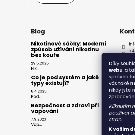
Blog
Kont
Nikotinové sáčky: Moderní
inf
způsob užívání nikotinu
+4
bez kouře
Díky souh
29.5.2025
Nik...
webu
, a t
správně fu
Co je pod systém a jaké
typy existují?
vás také
n
nikdy jste 
8.4.2025
zpracován
Pod...
Bezpečnost a zdraví při
Kliknutím 
vapování
používat an
stran.
7.9.2023
Vap...
K vašim d