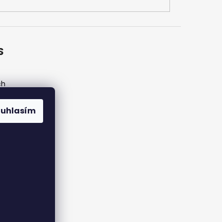
S
ch
ouhlasím