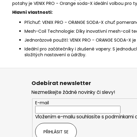
potahy je VENIX PRO - Orange soda-X ideální volbou pro ty, 
Hlavní vlastnosti:
Příchuť: VENIX PRO - ORANGE SODA-X chuť pomeranč
Mesh-Coil Technologie: Díky inovativní mesh-coil tech
Jednorázové použití: VENIX PRO - ORANGE SODA-X je n
Ideální pro začátečníky i zkušené vapery: S jednoduc
složitých nastavení a údržby.
Z
á
Odebírat newsletter
p
Nezmeškejte žádné novinky či slevy!
a
t
E-mail
í
Vložením e-mailu souhlasíte s
podmínkami o
PŘIHLÁSIT SE