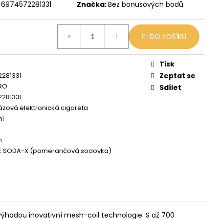
X
6974572281331
Značka:
Bez bonusových bodů
č
DO KOŠÍKU
Tisk
2281331
Zeptat se
PRO
Sdílet
2281331
zová elektronická cigareta
ml
h
 SODA-X (pomerančová sodovka)
výhodou inovativní mesh-coil technologie. S až 700