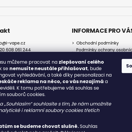
akt
INFORMACE PRO VÁ
o
@
i-vape.cz
Obchodní podmínky
20 608 061 244
Podmínky ochrany osobní
údajů
lasu můžeme pracovat na
zlepšovaní celého
O nás
S
ak se
nemusíte neustále přihlašovat
, bude
Doprava a platba
ngovat vyhledávání, a také díky personalizaci na
Zrušení objednávky
eskáče reklama na něco, co vás nezajímá
a
Reklamace a vrácení zboží
neviděli. K tomu potřebujeme váš souhlas se
Spotřební daň
ím souborů cookies.
na „Souhlasím“ souhlasíte s tím, že nám umožníte
alytické i reklamní soubory cookies třetích
atům se budeme chovat slušně.
Souhlas