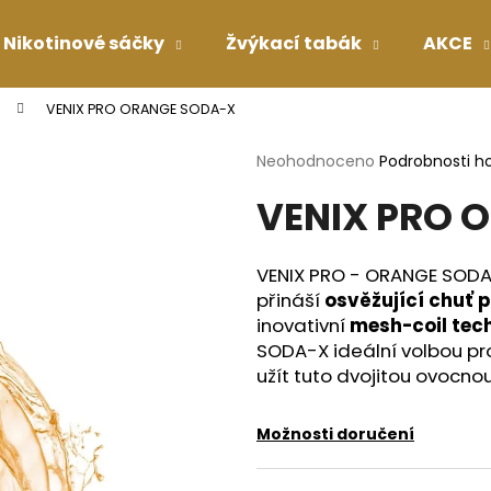
Nikotinové sáčky
Žvýkací tabák
AKCE
VENIX PRO ORANGE SODA-X
Co potřebujete najít?
Průměrné
Neohodnoceno
Podrobnosti h
hodnocení
VENIX PRO 
produktu
HLEDAT
je
0,0
z
VENIX PRO - ORANGE SODA-
5
Doporučujeme
přináší
osvěžující chuť
hvězdiček.
inovativní
mesh-coil tec
SODA-X ideální volbou pro 
užít tuto dvojitou ovocnou
Možnosti doručení