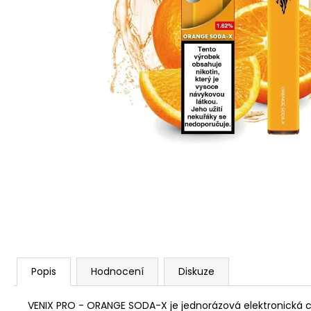
VENIX PRO CAPPUCINO-X
79 Kč
Původně:
169 Kč
Popis
Hodnocení
Diskuze
VENIX PRO - ORANGE SODA-X je jednorázová elektronická ci