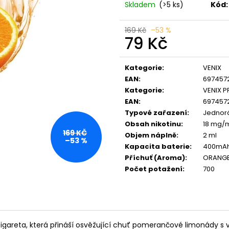
LIO POD SUMMER MIX
VENIX X2 COLA-
Skladem
(>5 ks)
Kód:
59 Kč
79 Kč
Původně:
99 Kč
Původně:
169 K
169 Kč
–53 %
79 Kč
Měrná
cena:
Kategorie
:
VENIX
EAN
:
697457
Kategorie
:
VENIX 
EAN
:
697457
Typové zařazení
:
Jednorá
Obsah nikotinu
:
18 mg/
169 KČ
Objem náplně
:
2 ml
–53 %
Kapacita baterie
:
400mA
Příchuť (Aroma)
:
ORANGE
Počet potažení
:
700
gareta, která přináší osvěžující chuť pomerančové limonády s 