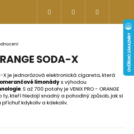
Hledat
Přihlášení
Nákupní
Doplňky stravy
Energy-kofeinové produk
košík
odnocení
ORANGE SODA-X
X je jednorázová elektronická cigareta, která
 pomerančové limonády
s výhodou
hnologie
. S až 700 potahy je VENIX PRO - ORANGE
ty, kteří hledají snadný a pohodlný způsob, jak si
 příchuť kdykoliv a kdekoliv.
Následující