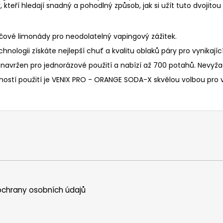
kteří hledají snadný a pohodlný způsob, jak si užít tuto dvojitou
ové limonády pro neodolatelný vapingový zážitek.
nologii získáte nejlepší chuť a kvalitu oblaků páry pro vynikajíc
avržen pro jednorázové použití a nabízí až 700 potahů. Nevyžad
hostí použití je VENIX PRO - ORANGE SODA-X skvělou volbou pro v
chrany osobních údajů