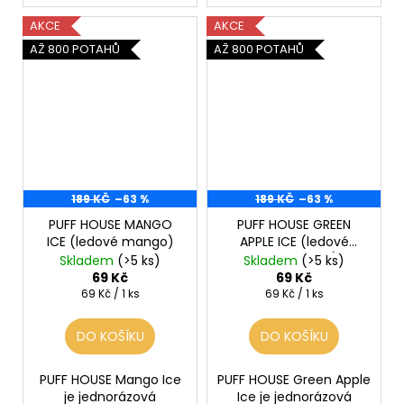
AKCE
AKCE
AŽ 800 POTAHŮ
AŽ 800 POTAHŮ
189 KČ
–63 %
189 KČ
–63 %
PUFF HOUSE MANGO
PUFF HOUSE GREEN
ICE (ledové mango)
APPLE ICE (ledové
zelené jablko)
Skladem
(>5 ks)
Skladem
(>5 ks)
69 Kč
69 Kč
Měrná
Měrná
69 Kč / 1 ks
69 Kč / 1 ks
cena:
cena:
DO KOŠÍKU
DO KOŠÍKU
PUFF HOUSE Mango Ice
PUFF HOUSE Green Apple
je jednorázová
Ice je jednorázová