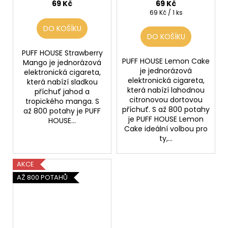
69 Kč
69 Kč
Měrná
69 Kč / 1 ks
cena:
DO KOŠÍKU
DO KOŠÍKU
PUFF HOUSE Strawberry
PUFF HOUSE Lemon Cake
Mango je jednorázová
je jednorázová
elektronická cigareta,
elektronická cigareta,
která nabízí sladkou
která nabízí lahodnou
příchuť jahod a
citronovou dortovou
tropického manga. S
příchuť. S až 800 potahy
až 800 potahy je PUFF
je PUFF HOUSE Lemon
HOUSE...
Cake ideální volbou pro
ty,...
AKCE
AŽ 800 POTAHŮ