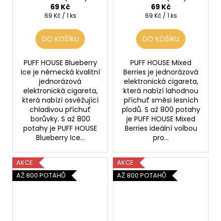
69 Kč
69 Kč
Měrná
Měrná
69 Kč / 1 ks
69 Kč / 1 ks
cena:
cena:
DO KOŠÍKU
DO KOŠÍKU
PUFF HOUSE Blueberry
PUFF HOUSE Mixed
Ice je německá kvalitní
Berries je jednorázová
jednorázová
elektronická cigareta,
elektronická cigareta,
která nabízí lahodnou
která nabízí osvěžující
příchuť směsi lesních
chladivou příchuť
plodů. S až 800 potahy
borůvky. S až 800
je PUFF HOUSE Mixed
potahy je PUFF HOUSE
Berries ideální volbou
Blueberry Ice...
pro...
AKCE
AKCE
AŽ 800 POTAHŮ
AŽ 800 POTAHŮ