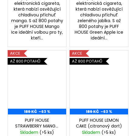
elektronická cigareta,
elektronická cigareta,
která nabízí osvěžující
která nabízí osvěžující
chladivou příchuť
chladivou příchuť
manga. S až 800 potahy
zeleného jablka. S až
je PUFF HOUSE Mango
800 potahy je PUFF
Ice ideální volbou pro ty,
HOUSE Green Apple Ice
kteří...
ideální...
AKCE
AKCE
AŽ 800 POTAHŮ
AŽ 800 POTAHŮ
189 KČ
–63 %
189 KČ
–63 %
PUFF HOUSE
PUFF HOUSE LEMON
STRAWBERRY MANGO
CAKE (citronový dort)
(jahoda, mango)
Skladem
(>5 ks)
Skladem
(>5 ks)