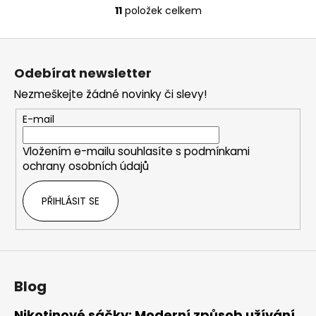
11
položek celkem
O
v
Z
l
á
á
Odebírat newsletter
d
p
a
Nezmeškejte žádné novinky či slevy!
a
c
t
E-mail
í
í
p
Vložením e-mailu souhlasíte s
podmínkami
r
ochrany osobních údajů
v
k
PŘIHLÁSIT SE
y
v
ý
p
i
s
Blog
u
Nikotinové sáčky: Moderní způsob užívání