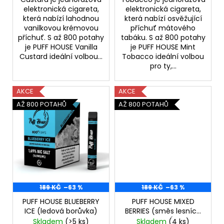
elektronická cigareta,
elektronická cigareta,
která nabízí lahodnou
která nabízí osvěžující
vanilkovou krémovou
příchuť mátového
příchuť. S až 800 potahy
tabáku. S až 800 potahy
je PUFF HOUSE Vanilla
je PUFF HOUSE Mint
Custard ideální volbou...
Tobacco ideální volbou
pro ty,...
AKCE
AKCE
AŽ 800 POTAHŮ
AŽ 800 POTAHŮ
189 KČ
–63 %
189 KČ
–63 %
PUFF HOUSE BLUEBERRY
PUFF HOUSE MIXED
ICE (ledová borůvka)
BERRIES (směs lesních
plodů)
Skladem
(>5 ks)
Skladem
(4 ks)