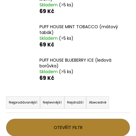
Skladem
(>5 ks)
a
69 Kč
j
í
PUFF HOUSE MINT TOBACCO (mátový
t
tabák)
?
Skladem
(>5 ks)
69 Kč
PUFF HOUSE BLUEBERRY ICE (ledová
borůvka)
HLEDAT
Skladem
(>5 ks)
69 Kč
Ř
D
a
o
Nejprodávanější
Nejlevnější
Nejdražší
Abecedně
p
z
o
e
r
n
OTEVŘÍT FILTR
u
í