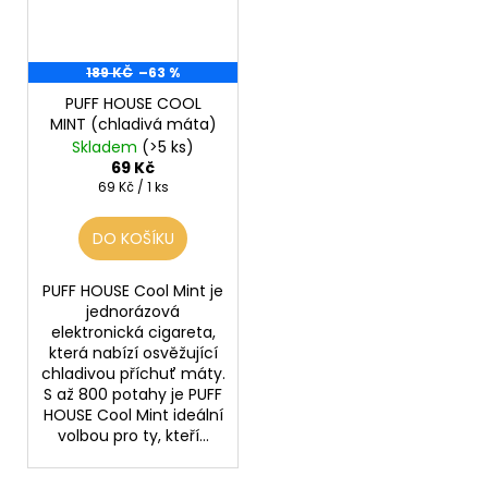
189 KČ
–63 %
PUFF HOUSE COOL
MINT (chladivá máta)
Skladem
(>5 ks)
69 Kč
Měrná
69 Kč / 1 ks
cena:
DO KOŠÍKU
PUFF HOUSE Cool Mint je
jednorázová
elektronická cigareta,
která nabízí osvěžující
chladivou příchuť máty.
S až 800 potahy je PUFF
HOUSE Cool Mint ideální
volbou pro ty, kteří...