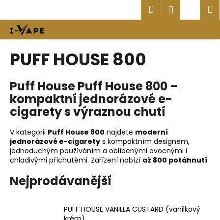
K
Přejít
Hledat
Náku
M
Přihlášen
na
o
obsah
Zpět
Zpět
košík
š
í
C
PUFF HOUSE 800
k
o
p
Puff House
Puff House 800 –
o
kompaktní jednorázové e-
t
cigarety s výraznou chutí
ř
e
V kategorii
Puff House 800
najdete
moderní
b
jednorázové e-cigarety
s kompaktním designem,
jednoduchým používáním a oblíbenými ovocnými i
u
chladivými příchutěmi. Zařízení nabízí
až 800 potáhnutí
.
j
Nejprodávanější
e
t
e
PUFF HOUSE VANILLA CUSTARD (vanilkový
n
krém)