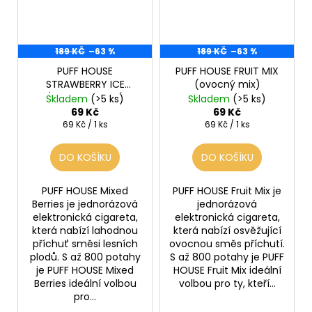
189 KČ
–63 %
189 KČ
–63 %
PUFF HOUSE
PUFF HOUSE FRUIT MIX
STRAWBERRY ICE
(ovocný mix)
(ledová jahoda)
Skladem
(>5 ks)
Skladem
(>5 ks)
69 Kč
69 Kč
Měrná
Měrná
69 Kč / 1 ks
69 Kč / 1 ks
cena:
cena:
DO KOŠÍKU
DO KOŠÍKU
PUFF HOUSE Mixed
PUFF HOUSE Fruit Mix je
Berries je jednorázová
jednorázová
elektronická cigareta,
elektronická cigareta,
která nabízí lahodnou
která nabízí osvěžující
příchuť směsi lesních
ovocnou směs příchutí.
plodů. S až 800 potahy
S až 800 potahy je PUFF
je PUFF HOUSE Mixed
HOUSE Fruit Mix ideální
Berries ideální volbou
volbou pro ty, kteří...
pro...