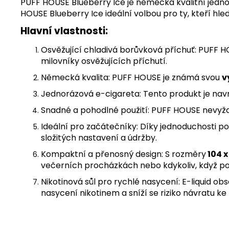
PUFF HOUSE Blueberry Ice je německá kvalitní jednor
HOUSE Blueberry Ice ideální volbou pro ty, kteří hled
Hlavní vlastnosti:
Osvěžující chladivá borůvková příchuť: PUFF H
milovníky osvěžujících příchutí.
Německá kvalita: PUFF HOUSE je známá svou
v
Jednorázová e-cigareta: Tento produkt je navr
Snadné a pohodlné použití: PUFF HOUSE nevyžad
Ideální pro začátečníky: Díky jednoduchosti pou
složitých nastavení a údržby.
Kompaktní a přenosný design: S rozměry
104 
večerních procházkách nebo kdykoliv, když po
Nikotinová sůl pro rychlé nasycení: E-liquid ob
nasycení nikotinem a sníží se riziko návratu k