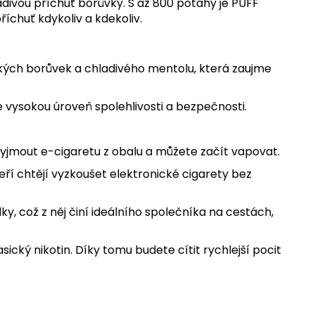
adivou příchuť borůvky. S až 800 potahy je PUFF
říchuť kdykoliv a kdekoliv.
dkých borůvek a chladivého mentolu, která zaujme
 vysokou úroveň spolehlivosti a bezpečnosti.
vyjmout e-cigaretu z obalu a můžete začít vapovat.
eří chtějí vyzkoušet elektronické cigarety bez
, což z něj činí ideálního společníka na cestách,
sický nikotin. Díky tomu budete cítit rychlejší pocit