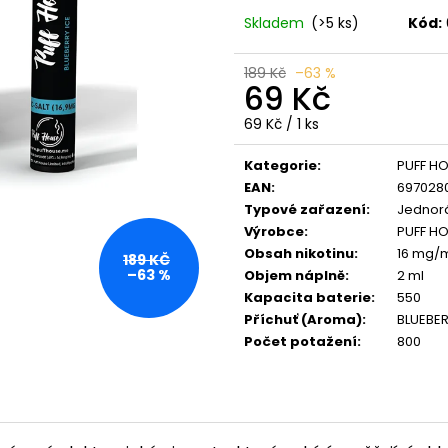
VENIX X2 COLA-X
LIO POD SUMMER
Skladem
(>5 ks)
Kód:
79 Kč
59 Kč
Původně:
169 Kč
Původně:
99 Kč
189 Kč
–63 %
69 Kč
Měrná
69 Kč / 1 ks
cena:
Kategorie
:
PUFF H
EAN
:
697028
Typové zařazení
:
Jednorá
Výrobce
:
PUFF H
Obsah nikotinu
:
16 mg/m
189 KČ
–63 %
Objem náplně
:
2 ml
Kapacita baterie
:
550
Příchuť (Aroma)
:
BLUEBER
Počet potažení
:
800