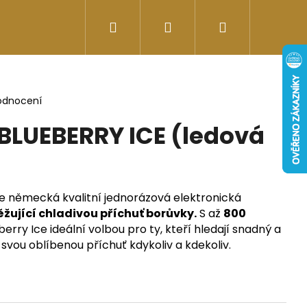
Hledat
Přihlášení
Nákupní
Doplňky stravy
Energy-kofeinové produk
košík
odnocení
BLUEBERRY ICE (ledová
e německá kvalitní jednorázová elektronická
ěžující chladivou příchuť borůvky.
S až
800
rry Ice ideální volbou pro ty, kteří hledají snadný a
t svou oblíbenou příchuť kdykoliv a kdekoliv.
Následující