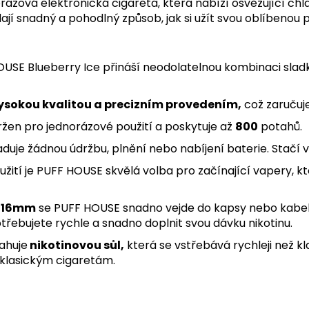
ázová elektronická cigareta, která nabízí osvěžující chl
ají snadný a pohodlný způsob, jak si užít svou oblíbenou p
OUSE Blueberry Ice přináší neodolatelnou kombinaci sla
ysokou kvalitou a precizním provedením,
což zaručuje
žen pro jednorázové použití a poskytuje až
800
potahů.
uje žádnou údržbu, plnění nebo nabíjení baterie. Stačí 
žití je PUFF HOUSE skvělá volba pro začínající vapery, kt
x 16mm
se PUFF HOUSE snadno vejde do kapsy nebo kabelky
třebuj
ete rychle a snadno doplnit svou dávku nikotinu.
sahuje
nikotinovou sůl,
která se vstřebává rychleji než kla
e klasickým cigaretám.