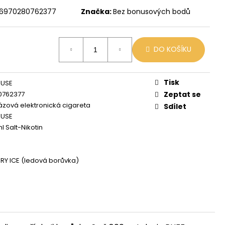
 MIX
6970280762377
Značka:
Bez bonusových bodů
DO KOŠÍKU
Tisk
OUSE
0762377
Zeptat se
zová elektronická cigareta
Sdílet
OUSE
l Salt-Nikotin
RY ICE (ledová borůvka)