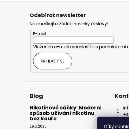
Z
á
Odebírat newsletter
p
Nezmeškejte žádné novinky či slevy!
a
t
E-mail
í
Vložením e-mailu souhlasíte s
podmínkami o
PŘIHLÁSIT SE
Blog
Kont
Nikotinové sáčky: Moderní
inf
způsob užívání nikotinu
+4
bez kouře
Díky souh
29.5.2025