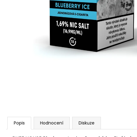
VENIX PRO CAPPUCINO-X
79 Kč
Původně:
169 Kč
Popis
Hodnocení
Diskuze