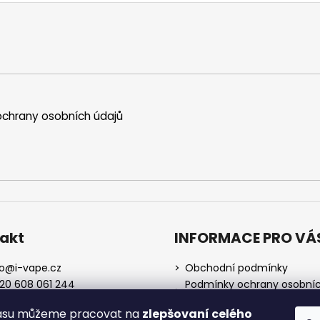
chrany osobních údajů
akt
INFORMACE PRO VÁ
o
@
i-vape.cz
Obchodní podmínky
20 608 061 244
Podmínky ochrany osobní
údajů
lasu můžeme pracovat na
zlepšovaní celého
O nás