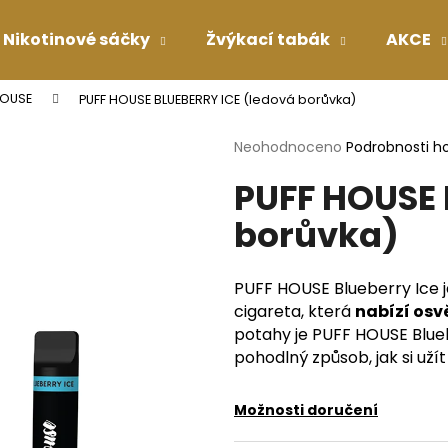
Nikotinové sáčky
Žvýkací tabák
AKCE
HOUSE
PUFF HOUSE BLUEBERRY ICE (ledová borůvka)
Co potřebujete najít?
Průměrné
Neohodnoceno
Podrobnosti h
hodnocení
PUFF HOUSE 
produktu
HLEDAT
je
borůvka)
0,0
z
5
Doporučujeme
hvězdiček.
PUFF HOUSE Blueberry Ice j
cigareta, která
nabízí osv
potahy je PUFF HOUSE Bluebe
pohodlný způsob, jak si uží
Možnosti doručení