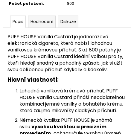
Počet potažení
:
800
Popis
Hodnocení
Diskuze
PUFF HOUSE Vanilla Custard je jednorázová
elektronická cigareta, která nabízí lahodnou
vanilkovou krémovou příchuť. S až 800 potahy je
PUFF HOUSE Vanilla Custard ideální volbou pro ty,
kteří hledají snadný a pohodlný způsob, jak si užít
svou oblíbenou příchuť kdykoliv a kdekoliv.
Hlavní vlastnosti:
Lahodná vanilková krémová příchuť: PUFF
HOUSE Vanilla Custard přináší neodolatelnou
kombinaci jemné vanilky a bohatého krému,
která zaujme milovníky sladkých příchutí.
Německá kvalita: PUFF HOUSE je známá
svou
vysokou kvalitou a precizním
provedením,
což zaručuje vysokou úroveň