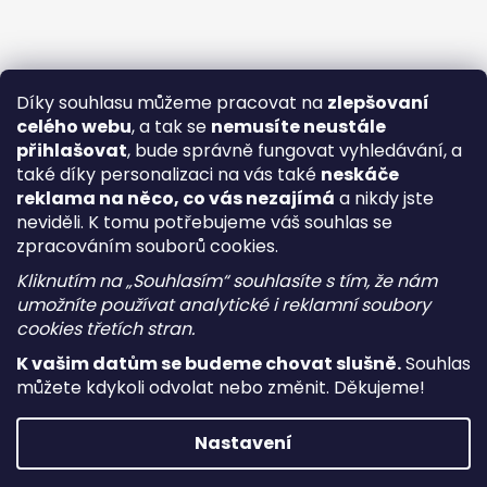
Díky souhlasu můžeme pracovat na
zlepšovaní
celého webu
, a tak se
nemusíte neustále
přihlašovat
, bude správně fungovat vyhledávání, a
také díky personalizaci na vás také
neskáče
reklama na něco, co vás nezajímá
a nikdy jste
neviděli. K tomu potřebujeme váš souhlas se
zpracováním souborů cookies.
Kliknutím na „Souhlasím“ souhlasíte s tím, že nám
umožníte používat analytické i reklamní soubory
cookies třetích stran.
K vašim datům se budeme chovat slušně.
Souhlas
můžete kdykoli odvolat nebo změnit. Děkujeme!
Vytvořil Shoptet
Nastavení
Copyright 2026
i-vape
. Všechna práva vyhrazena.
Upravit