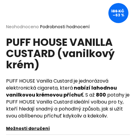
a
189 KČ
j
–63 %
í
Průměrné
Neohodnoceno
Podrobnosti hodnocení
t
hodnocení
?
PUFF HOUSE VANILLA
produktu
je
CUSTARD (vanilkový
0,0
z
krém)
5
hvězdiček.
HLEDAT
PUFF HOUSE Vanilla Custard je jednorázová
elektronická cigareta, která
nabízí lahodnou
vanilkovou krémovou příchuť.
S až
800
potahy je
D
PUFF HOUSE Vanilla Custard ideální volbou pro ty,
o
kteří hledají snadný a pohodlný způsob, jak si užít
p
svou oblíbenou příchuť kdykoliv a kdekoliv.
o
r
Možnosti doručení
u