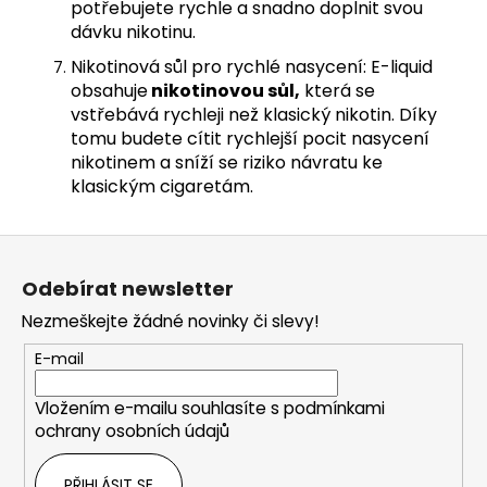
potřebujete rychle a snadno doplnit svou
dávku nikotinu.
Nikotinová sůl pro rychlé nasycení: E-liquid
obsahuje
nikotinovou sůl,
která se
vstřebává rychleji než klasický nikotin. Díky
tomu budete cítit rychlejší pocit nasycení
nikotinem a sníží se riziko návratu ke
klasickým cigaretám.
Z
á
Odebírat newsletter
p
Nezmeškejte žádné novinky či slevy!
a
t
E-mail
í
Vložením e-mailu souhlasíte s
podmínkami
ochrany osobních údajů
PŘIHLÁSIT SE