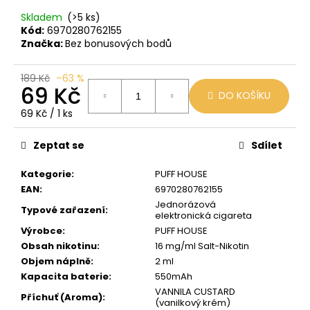
č
u
Skladem
(>5 ks)
j
Kód:
6970280762155
Značka:
Bez bonusových bodů
e
m
e
189 Kč
–63 %
69 Kč
DO KOŠÍKU
Měrná
69 Kč / 1 ks
JDI
cena:
GRAPE
ROMIO
Zeptat se
Sdílet
POD
20MG
Kategorie
:
PUFF HOUSE
89
EAN
:
6970280762155
Kč
Jednorázová
Původně:
Typové zařazení
:
elektronická cigareta
109
Kč
Výrobce
:
PUFF HOUSE
Obsah nikotinu
:
16 mg/ml Salt-Nikotin
Objem náplně
:
2 ml
Kapacita baterie
:
550mAh
VANNILA CUSTARD
Příchuť (Aroma)
:
(vanilkový krém)