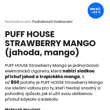
a
189 KČ
j
–63 %
í
Průměrné
Neohodnoceno
Podrobnosti hodnocení
t
hodnocení
?
PUFF HOUSE
produktu
je
STRAWBERRY MANGO
0,0
z
(jahoda, mango)
5
hvězdiček.
HLEDAT
PUFF HOUSE Strawberry Mango je jednorázová
elektronická cigareta, která
nabízí sladkou
příchuť jahod a tropického manga.
S
D
až
800
potahy je PUFF HOUSE Strawberry Mango
o
Ice ideální volbou pro ty, kteří hledají snadný a
p
pohodlný způsob, jak si užít svou oblíbenou
o
příchuť kdykoliv a kdekoliv.
r
u
Možnosti doručení