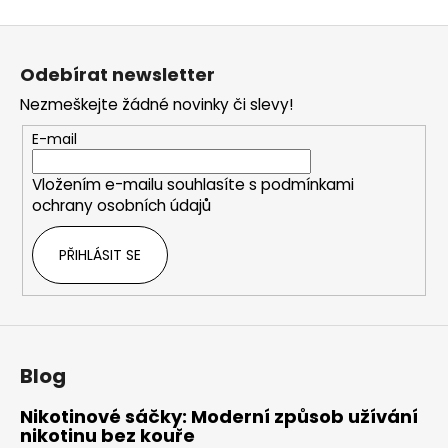
Z
á
Odebírat newsletter
p
Nezmeškejte žádné novinky či slevy!
a
t
E-mail
í
Vložením e-mailu souhlasíte s
podmínkami
ochrany osobních údajů
PŘIHLÁSIT SE
Blog
Nikotinové sáčky: Moderní způsob užívání
nikotinu bez kouře