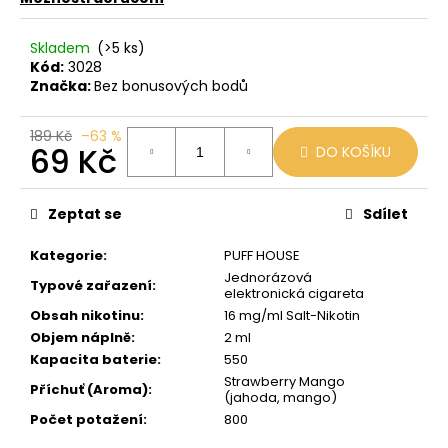
č
u
j
Skladem
(>5 ks)
e
Kód:
3028
Značka:
Bez bonusových bodů
m
e
189 Kč
–63 %
69 Kč
DO KOŠÍKU
LIO
Měrná
POD
PASSION
cena:
Zeptat se
Sdílet
FRUIT
59
Kategorie
:
PUFF HOUSE
Kč
Jednorázová
Původně:
Typové zařazení
:
elektronická cigareta
99
Obsah nikotinu
:
16 mg/ml Salt-Nikotin
Kč
Objem náplně
:
2 ml
Kapacita baterie
:
550
Strawberry Mango
Příchuť (Aroma)
:
(jahoda, mango)
Počet potažení
:
800