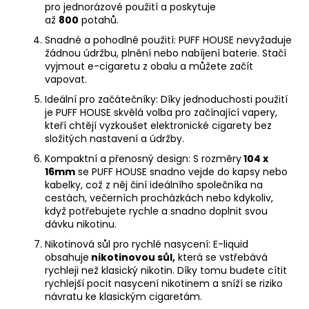
pro jednorázové použití a poskytuje
až
800
potahů.
Snadné a pohodlné použití: PUFF HOUSE nevyžaduje
žádnou údržbu, plnění nebo nabíjení baterie. Stačí
vyjmout e-cigaretu z obalu a můžete začít
vapovat.
Ideální pro začátečníky: Díky jednoduchosti použití
je PUFF HOUSE skvělá volba pro začínající vapery,
kteří chtějí vyzkoušet elektronické cigarety bez
složitých nastavení a údržby.
Kompaktní a přenosný design: S rozměry
104 x
16mm
se PUFF HOUSE snadno vejde do kapsy nebo
kabelky, což z něj činí ideálního společníka na
cestách, večerních procházkách nebo kdykoliv,
když potřebujete rychle a snadno doplnit svou
dávku nikotinu.
Nikotinová sůl pro rychlé nasycení: E-liquid
obsahuje
nikotinovou sůl,
která se vstřebává
rychleji než klasický nikotin. Díky tomu budete cítit
rychlejší pocit nasycení nikotinem a sníží se riziko
návratu ke klasickým cigaretám.