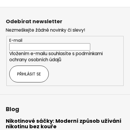
v
Z
l
á
á
Odebírat newsletter
d
p
a
Nezmeškejte žádné novinky či slevy!
a
c
t
E-mail
í
í
p
Vložením e-mailu souhlasíte s
podmínkami
r
ochrany osobních údajů
v
k
PŘIHLÁSIT SE
y
v
ý
p
i
s
Blog
u
Nikotinové sáčky: Moderní způsob užívání
nikotinu bez kouře