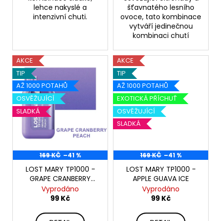
lehce nakyslé a
šťavnatého lesního
intenzivní chuti.
ovoce, tato kombinace
vytváří jedinečnou
kombinaci chutí
AKCE
AKCE
TIP
TIP
AŽ 1000 POTAHŮ
AŽ 1000 POTAHŮ
OSVĚŽUJÍCÍ
EXOTICKÁ PŘÍCHUŤ
SLADKÁ
OSVĚŽUJÍCÍ
SLADKÁ
169 KČ
–41 %
169 KČ
–41 %
LOST MARY TP1000 -
LOST MARY TP1000 -
GRAPE CRANBERRY
APPLE GUAVA ICE
PEACH
Vyprodáno
Vyprodáno
99 Kč
99 Kč