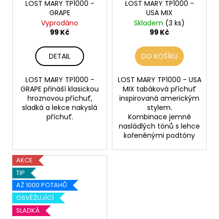
LOST MARY TP1000 -
LOST MARY TP1000 -
GRAPE
USA MIX
Vyprodáno
Skladem
(3 ks)
99 Kč
99 Kč
DETAIL
DO KOŠÍKU
LOST MARY TP1000 -
LOST MARY TP1000 - USA
GRAPE přináší klasickou
MIX tabáková příchuť
hroznovou příchuť,
inspirovaná americkým
sladká a lekce nakyslá
stylem.
příchuť.
Kombinace jemně
nasládlých tónů s lehce
kořeněnými podtóny
AKCE
TIP
AŽ 1000 POTAHŮ
OSVĚŽUJÍCÍ
SLADKÁ