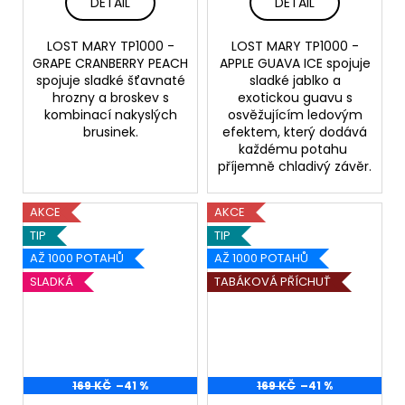
DETAIL
DETAIL
LOST MARY TP1000 -
LOST MARY TP1000 -
GRAPE CRANBERRY PEACH
APPLE GUAVA ICE spojuje
spojuje sladké šťavnaté
sladké jablko a
hrozny a broskev s
exotickou guavu s
kombinací nakyslých
osvěžujícím ledovým
brusinek.
efektem, který dodává
každému potahu
příjemně chladivý závěr.
AKCE
AKCE
TIP
TIP
AŽ 1000 POTAHŮ
AŽ 1000 POTAHŮ
SLADKÁ
TABÁKOVÁ PŘÍCHUŤ
169 KČ
–41 %
169 KČ
–41 %