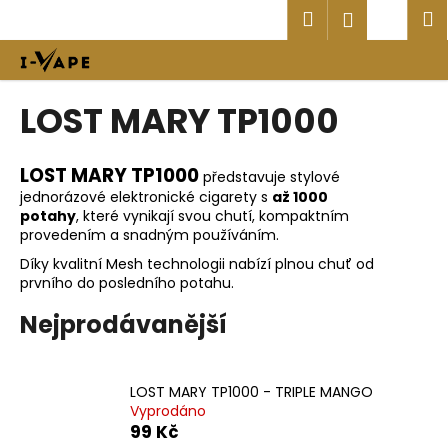
K
Přejít
Hledat
Náku
M
Přihlášen
na
o
obsah
Zpět
Zpět
košík
š
í
C
LOST MARY TP1000
k
o
p
LOST MARY TP1000
představuje stylové
o
jednorázové elektronické cigarety s
až 1000
t
potahy
, které vynikají svou chutí, kompaktním
ř
provedením a snadným používáním.
e
Díky kvalitní Mesh technologii nabízí plnou chuť od
prvního do posledního potahu.
b
u
Nejprodávanější
j
e
t
LOST MARY TP1000 - TRIPLE MANGO
Vyprodáno
e
99 Kč
n