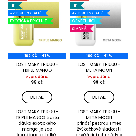
r
č
ý
TIP
TIP
u
o
p
j
AŽ 1000 POTAHŮ
AŽ 1000 POTAHŮ
d
i
e
EXOTICKÁ PŘÍCHUŤ
OSVĚŽUJÍCÍ
u
s
m
SLADKÁ
k
e
p
t
r
ů
o
JDI
169 KČ
–41 %
169 KČ
–41 %
GRAPE
d
ROMIO
LOST MARY TP1000 -
LOST MARY TP1000 -
u
POD
TRIPLE MANGO
META MOON
20MG
k
Vyprodáno
Vyprodáno
89
t
99 Kč
99 Kč
Kč
ů
Původně:
109
DETAIL
DETAIL
Kč
LOST MARY TP1000 -
LOST MARY TP1000 -
TRIPLE MANGO trojitá
META MOON
dávka exotického
přináší pestrou směs
manga, je zde
žvýkačkové sladkosti,
kombinace sladké,
osvěžující citronády a