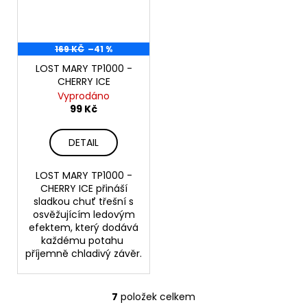
169 KČ
–41 %
LOST MARY TP1000 -
CHERRY ICE
Vyprodáno
99 Kč
DETAIL
LOST MARY TP1000 -
CHERRY ICE přináší
sladkou chuť třešní s
osvěžujícím ledovým
efektem, který dodává
každému potahu
příjemně chladivý závěr.
7
položek celkem
O