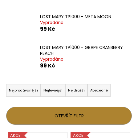
a
j
LOST MARY TP1000 - META MOON
í
Vyprodáno
99 Kč
t
?
LOST MARY TP1000 - GRAPE CRANBERRY
PEACH
Vyprodáno
99 Kč
HLEDAT
Ř
a
Nejprodávanější
Nejlevnější
Nejdražší
Abecedně
D
z
o
e
p
n
OTEVŘÍT FILTR
o
í
r
p
u
V
AKCE
AKCE