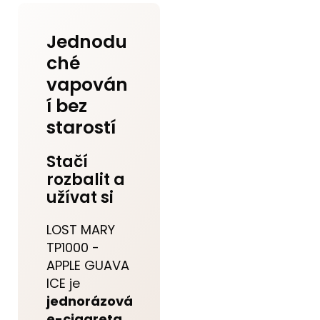
Jednodu
ché
vapován
í bez
starostí
Stačí
rozbalit a
užívat si
LOST MARY
TP1000 -
APPLE GUAVA
ICE je
jednorázová
e-cigareta
,