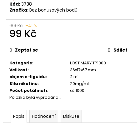
č
Kód:
3738
u
Značka:
Bez bonusových bodů
j
e
169 Kč
–41 %
m
99 Kč
e
Měrná
cena:
Zeptat se
Sdílet
OXVA
EZ
Kategorie
:
LOST MARY TP1000
CARTRIDGE
3ML
Velikost
:
36x17x67 mm
0,8
objem e-liguidu
:
2 ml
OHM
Síla nikotinu
:
20mg/ml
109
Počet potáhnutí
:
až 1000
Kč
Položka byla vyprodána…
Popis
Hodnocení
Diskuze