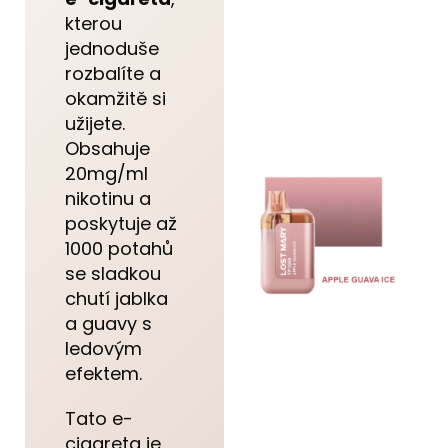
kterou
jednoduše
rozbalíte a
okamžitě si
užijete.
Obsahuje
20mg/ml
nikotinu a
poskytuje až
1000 potahů
se sladkou
chutí jablka
a guavy s
ledovým
efektem.
Tato e-
cigareta je