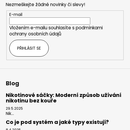
p
Nezmeškejte žádné novinky či slevy!
a
t
E-mail
í
Vložením e-mailu souhlasíte s
podmínkami
ochrany osobních údajů
PŘIHLÁSIT SE
Blog
Nikotinové sáčky: Moderní způsob užívání
nikotinu bez kouře
29.5.2025
Nik...
Co je pod systém a jaké typy existují?
8.4.2025