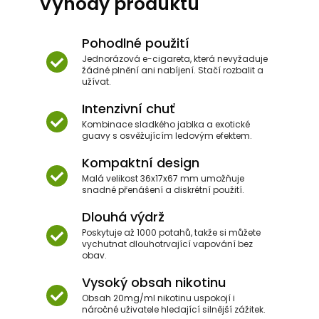
Výhody produktu
Pohodlné použití
Jednorázová e-cigareta, která nevyžaduje
žádné plnění ani nabíjení. Stačí rozbalit a
užívat.
Intenzivní chuť
Kombinace sladkého jablka a exotické
guavy s osvěžujícím ledovým efektem.
Kompaktní design
Malá velikost 36x17x67 mm umožňuje
snadné přenášení a diskrétní použití.
Dlouhá výdrž
Poskytuje až 1000 potahů, takže si můžete
vychutnat dlouhotrvající vapování bez
obav.
Vysoký obsah nikotinu
Obsah 20mg/ml nikotinu uspokojí i
náročné uživatele hledající silnější zážitek.