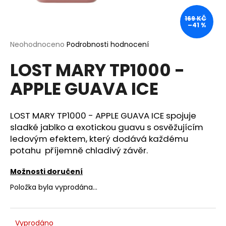
a
169 KČ
j
–41 %
í
Průměrné
Neohodnoceno
Podrobnosti hodnocení
t
hodnocení
?
LOST MARY TP1000 -
produktu
je
APPLE GUAVA ICE
0,0
z
5
hvězdiček.
LOST MARY TP1000 - APPLE GUAVA ICE spojuje
HLEDAT
sladké jablko a exotickou guavu s osvěžujícím
ledovým efektem, který dodává každému
potahu příjemně chladivý závěr.
D
o
Možnosti doručení
p
Položka byla vyprodána…
o
r
u
Vyprodáno