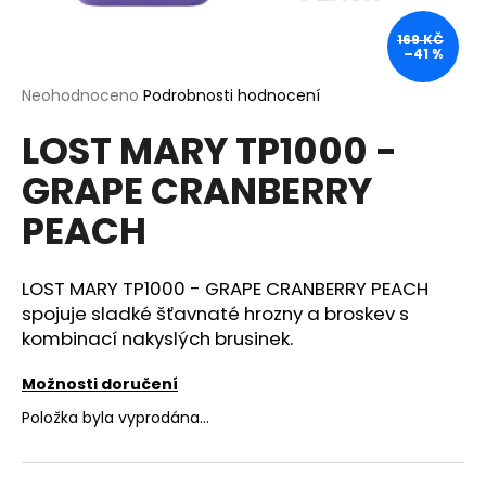
a
169 KČ
j
–41 %
í
Průměrné
Neohodnoceno
Podrobnosti hodnocení
t
hodnocení
?
LOST MARY TP1000 -
produktu
je
GRAPE CRANBERRY
0,0
z
PEACH
5
hvězdiček.
HLEDAT
LOST MARY TP1000 - GRAPE CRANBERRY PEACH
spojuje sladké šťavnaté hrozny a broskev s
kombinací nakyslých brusinek.
D
o
Možnosti doručení
p
o
Položka byla vyprodána…
r
u