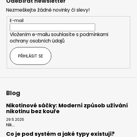
Odebírat newsletter
p
Nezmeškejte žádné novinky či slevy!
a
t
E-mail
í
Vložením e-mailu souhlasíte s
podmínkami
ochrany osobních údajů
PŘIHLÁSIT SE
Blog
Nikotinové sáčky: Moderní způsob užívání
nikotinu bez kouře
29.5.2025
Nik...
Co je pod systém a jaké typy existují?