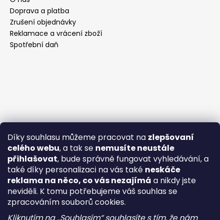
Doprava a platba
Zrušení objednávky
Reklamace a vrácení zboží
Spotřební daň
Díky souhlasu můžeme pracovat na
zlepšovaní
celého webu
, a tak se
nemusíte neustále
přihlašovat
, bude správně fungovat vyhledávání, a
také díky personalizaci na vás také
neskáče
reklama na něco, co vás nezajímá
a nikdy jste
neviděli. K tomu potřebujeme váš souhlas se
zpracováním souborů cookies.
Kliknutím na „Souhlasím“ souhlasíte s tím, že nám