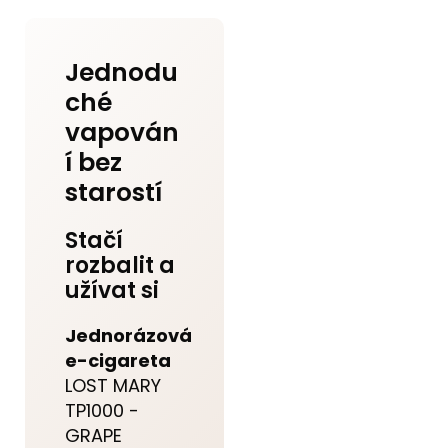
Jednodu
ché
vapován
í bez
starostí
Stačí
rozbalit a
užívat si
Jednorázová
e-cigareta
LOST MARY
TP1000 -
GRAPE