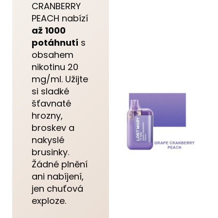
CRANBERRY
PEACH nabízí
až 1000
potáhnutí
s
obsahem
nikotinu 20
mg/ml. Užijte
si sladké
šťavnaté
hrozny,
broskev a
nakyslé
brusinky.
Žádné plnění
ani nabíjení,
jen chuťová
exploze.