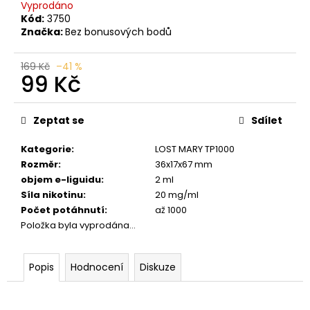
č
Vyprodáno
u
Kód:
3750
j
Značka:
Bez bonusových bodů
e
m
169 Kč
–41 %
99 Kč
e
Měrná
cena:
JDI
Zeptat se
Sdílet
GRAPE
ROMIO
Kategorie
:
LOST MARY TP1000
POD
Rozměr
:
36x17x67 mm
20MG
objem e-liguidu
:
2 ml
89
Síla nikotinu
:
20 mg/ml
Kč
Původně:
Počet potáhnutí
:
až 1000
109
Položka byla vyprodána…
Kč
Popis
Hodnocení
Diskuze