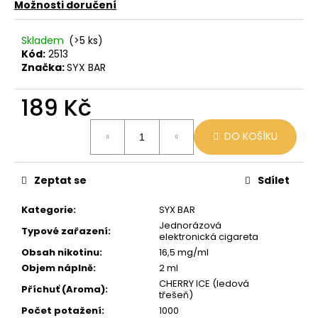
č
Možnosti doručení
u
j
Skladem
(>5 ks)
e
Kód:
2513
m
Značka:
SYX BAR
e
189 Kč
VENIX
Měrná
X2
DO KOŠÍKU
cena:
COLA-
X
79
Zeptat se
Sdílet
Kč
Původně:
Kategorie
:
SYX BAR
169
Kč
Jednorázová
Typové zařazení
:
elektronická cigareta
Obsah nikotinu
:
16,5 mg/ml
Objem náplně
:
2 ml
CHERRY ICE (ledová
Příchuť (Aroma)
:
třešeň)
Počet potažení
:
1000