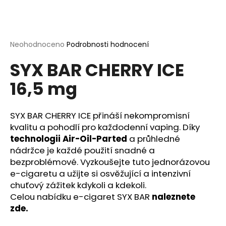
a
j
í
Průměrné
Neohodnoceno
Podrobnosti hodnocení
t
hodnocení
?
SYX BAR CHERRY ICE
produktu
je
16,5 mg
0,0
z
5
hvězdiček.
SYX BAR CHERRY ICE přináší nekompromisní
HLEDAT
kvalitu a pohodlí pro každodenní vaping. Díky
technologii Air-Oil-Parted
a průhledné
nádržce je každé použití snadné a
D
bezproblémové. Vyzkoušejte tuto jednorázovou
o
e-cigaretu a užijte si osvěžující a intenzivní
p
chuťový zážitek kdykoli a kdekoli.
o
Celou nabídku e-cigaret SYX BAR
naleznete
r
zde.
u