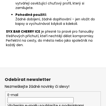
vytvářejí osvěžující chuťový profil, který si
zamilujete.
Pohodlné použití:
Žádné dobíjení, žádné doplňování – jen vložit do
kapsy a vychutnávat kdykoli a kdekoli.
SYX BAR CHERRY ICE
je přesně to pravé pro fanoušky
třešňových příchutí, kteří nechtějí dělat kompromisy.
Perfektní na cesty, do města nebo jako společník na
každý den.
Z
á
Odebírat newsletter
p
Nezmeškejte žádné novinky či slevy!
a
t
E-mail
í
Vložením e-mailu souhlasíte s
podmínkami