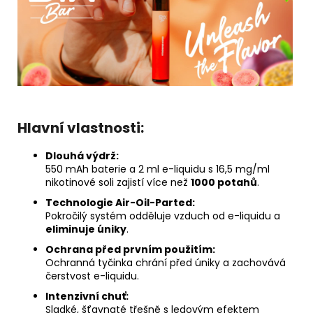
Hlavní vlastnosti:
Dlouhá výdrž:
550 mAh baterie a 2 ml e-liquidu s 16,5 mg/ml
nikotinové soli zajistí více než
1000 potahů
.
Technologie Air-Oil-Parted:
Pokročilý systém odděluje vzduch od e-liquidu a
eliminuje úniky
.
Ochrana před prvním použitím:
Ochranná tyčinka chrání před úniky a zachovává
čerstvost e-liquidu.
Intenzivní chuť:
Sladké, šťavnaté třešně s ledovým efektem