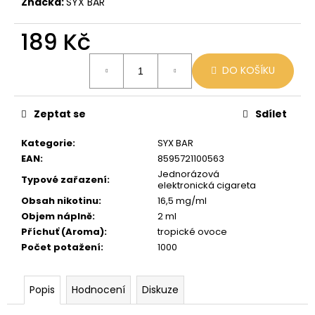
č
Značka:
SYX BAR
u
j
189 Kč
e
Měrná
m
DO KOŠÍKU
cena:
e
Zeptat se
Sdílet
LIO
POD
Kategorie
:
SYX BAR
PASSION
FRUIT
EAN
:
8595721100563
Jednorázová
59
Typové zařazení
:
elektronická cigareta
Kč
Původně:
Obsah nikotinu
:
16,5 mg/ml
99
Objem náplně
:
2 ml
Kč
Příchuť (Aroma)
:
tropické ovoce
Počet potažení
:
1000
Popis
Hodnocení
Diskuze