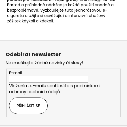
Parted a průhledné nádržce je každé použití snadné a
bezproblémové. Vyzkoušejte tuto jednorázovou e-
cigaretu a užijte si osvěžující a intenzivní chuťový
zážitek kdykoli a kdekoli.
Z
á
Odebírat newsletter
p
Nezmeškejte žádné novinky či slevy!
a
t
E-mail
í
Vložením e-mailu souhlasíte s
podmínkami
ochrany osobních údajů
PŘIHLÁSIT SE