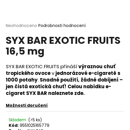
a
j
í
Průměrné
Neohodnoceno
Podrobnosti hodnocení
t
hodnocení
?
SYX BAR EXOTIC FRUITS
produktu
je
16,5 mg
0,0
z
5
hvězdiček.
SYX BAR EXOTIC FRUITS přináší
výraznou chuť
HLEDAT
tropického ovoce
v
jednorázové e-cigaretě s
1000 potahy
.
Snadné použití, žádné dobíjení –
jen čistá exotická chuť!
Celou nabídku e-
D
cigaret SYX BAR
naleznete zde.
o
p
Možnosti doručení
o
r
Skladem
(>5 ks)
u
Kód:
9551025165779