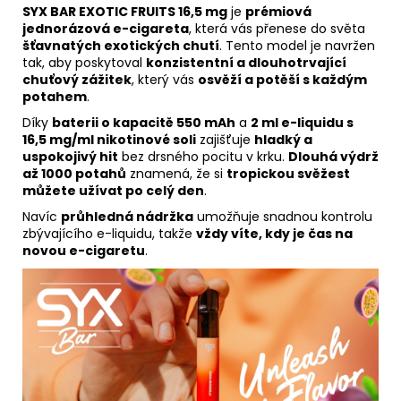
SYX BAR EXOTIC FRUITS 16,5 mg
je
prémiová
jednorázová e-cigareta
, která vás přenese do světa
šťavnatých exotických chutí
. Tento model je navržen
tak, aby poskytoval
konzistentní a dlouhotrvající
chuťový zážitek
, který vás
osvěží a potěší s každým
potahem
.
Díky
baterii o kapacitě 550 mAh
a
2 ml e-liquidu s
16,5 mg/ml nikotinové soli
zajišťuje
hladký a
uspokojivý hit
bez drsného pocitu v krku.
Dlouhá výdrž
až 1000 potahů
znamená, že si
tropickou svěžest
můžete užívat po celý den
.
Navíc
průhledná nádržka
umožňuje snadnou kontrolu
zbývajícího e-liquidu, takže
vždy víte, kdy je čas na
novou e-cigaretu
.