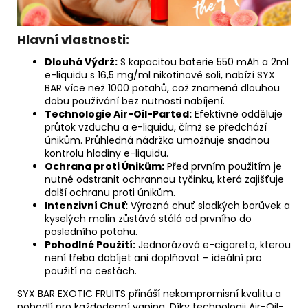
Hlavní vlastnosti:
Dlouhá Výdrž:
S kapacitou baterie 550 mAh a 2ml
e-liquidu s 16,5 mg/ml nikotinové soli, nabízí SYX
BAR více než 1000 potahů, což znamená dlouhou
dobu používání bez nutnosti nabíjení.
Technologie Air-Oil-Parted:
Efektivně odděluje
průtok vzduchu a e-liquidu, čímž se předchází
únikům. Průhledná nádržka umožňuje snadnou
kontrolu hladiny e-liquidu.
Ochrana proti Únikům:
Před prvním použitím je
nutné odstranit ochrannou tyčinku, která zajišťuje
další ochranu proti únikům.
Intenzivní Chuť:
Výrazná chuť sladkých borůvek a
kyselých malin zůstává stálá od prvního do
posledního potahu.
Pohodlné Použití:
Jednorázová e-cigareta, kterou
není třeba dobíjet ani doplňovat – ideální pro
použití na cestách.
SYX BAR EXOTIC FRUITS přináší nekompromisní kvalitu a
pohodlí pro každodenní vaping. Díky technologii Air-Oil-